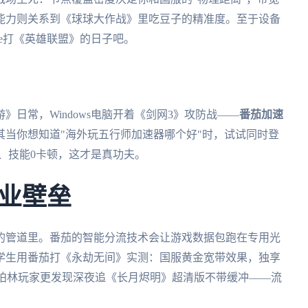
能力则关系到《球球大作战》里吃豆子的精准度。至于设备
ace打《英雄联盟》的日子吧。
日常，Windows电脑开着《剑网3》攻防战——
番茄加速
其当你想知道"海外玩五行师加速器哪个好"时，试试同时登
、技能0卡顿，这才是真功夫。
业壁垒
的管道里。番茄的智能分流技术会让游戏数据包跑在专用光
学生用番茄打《永劫无间》实测：国服黄金宽带效果，独享
稳。柏林玩家更发现深夜追《长月烬明》超清版不带缓冲——流