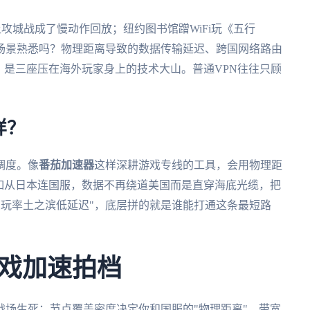
让攻城战成了慢动作回放；纽约图书馆蹭WiFi玩《五行
场景熟悉吗？物理距离导致的数据传输延迟、跨国网络路由
，是三座压在海外玩家身上的技术大山。普通VPN往往只顾
。
样？
调度。像
番茄加速器
这样深耕游戏专线的工具，会用物理距
如从日本连国服，数据不再绕道美国而是直穿海底光缆，把
怎么玩率土之滨低延迟"，底层拼的就是谁能打通这条最短路
戏加速拍档
场生死：节点覆盖密度决定你和国服的"物理距离"，带宽