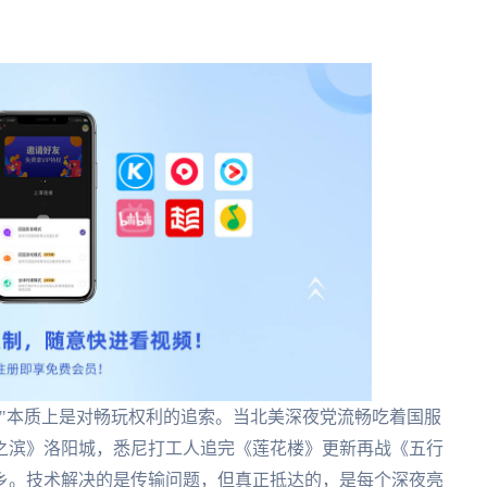
"本质上是对畅玩权利的追索。当北美深夜党流畅吃着国服
之滨》洛阳城，悉尼打工人追完《莲花楼》更新再战《五行
乡。技术解决的是传输问题，但真正抵达的，是每个深夜亮