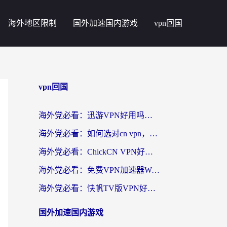
海外地区限制
国外加速国内游戏
vpn回国
vpn回国
海外党必看：迅游VPN好用吗？和番茄加速器VPN对比哪个回国效果更好？
海外党必看：如何选对cn vpn，轻松解锁国内影音游戏？
海外党必看：ChickCN VPN好用吗？和星河VPN对比哪个回国效果更好？附真实体验+避坑指南
海外党必看：免费VPN加速器Windows版怎么选？附真实测评与无缝访问国内资源指南
海外党必看：快帆TV版VPN好用吗？和hi龟龟VPN对比哪个回国效果更好？附免费加速器选择指南
国外加速国内游戏