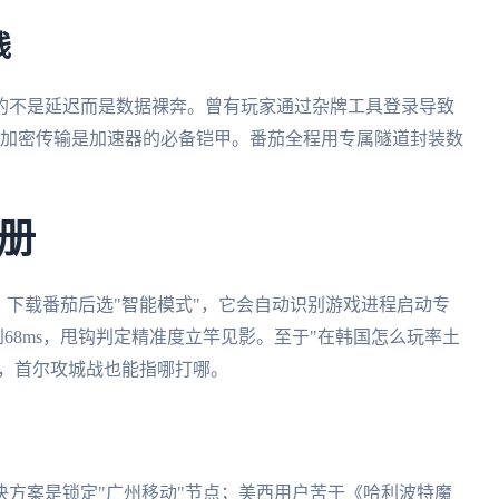
线
的不是延迟而是数据裸奔。曾有玩家通过杂牌工具登录导致
位加密传输是加速器的必备铠甲。番茄全程用专属隧道封装数
册
：下载番茄后选"智能模式"，它会自动识别游戏进程启动专
到68ms，甩钩判定精准度立竿见影。至于"在韩国怎么玩率土
"，首尔攻城战也能指哪打哪。
方案是锁定"广州移动"节点；美西用户苦于《哈利波特魔