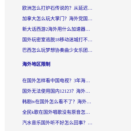
欧洲怎么打炉石传说的？从延迟999到丝滑上分，我找到了靠谱加速器
加拿大怎么玩大掌门？海外党国服游戏加速避坑指南（附实用工具推荐）
新大话西游2海外用什么加速器登录？老玩家亲测有效的国服游戏加速指南
国外玩密室逃脱18移动迷城打不开怎么办？海外玩家亲测有效的解决指南
巴西怎么玩梦想协奏曲少女乐团派对？海外党必看的国服游戏加速全攻略（附波兰天涯明月刀实用技巧）
海外地区限制
在国外怎样看中国电视？3年海外党亲测有效的追剧加速器指南
国外无法使用国内12123？海外华人必看：选对回国加速器，解决迪拜语音+12123访问难题
韩剧tv在国外怎么看不了？海外党追剧自由的终极解决方案来了
全民k歌在国外唱歌没有原音怎么办？别让地域限制毁了你的麦霸时刻
汽水音乐国外听不好怎么回事？海外党亲测有效的回国加速方案来了