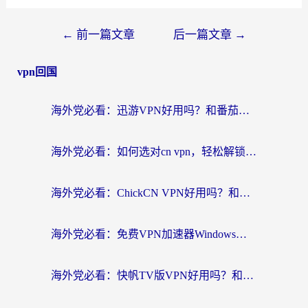
←
前一篇文章
后一篇文章
→
vpn回国
海外党必看：迅游VPN好用吗？和番茄加速器VPN对比哪个回国效果更好？
海外党必看：如何选对cn vpn，轻松解锁国内影音游戏？
海外党必看：ChickCN VPN好用吗？和星河VPN对比哪个回国效果更好？附真实体验+避坑指南
海外党必看：免费VPN加速器Windows版怎么选？附真实测评与无缝访问国内资源指南
海外党必看：快帆TV版VPN好用吗？和hi龟龟VPN对比哪个回国效果更好？附免费加速器选择指南