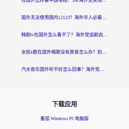
在国外怎样看中国电视？3年海外党亲测有效的追剧加速器指南
国外无法使用国内12123？海外华人必看：选对回国加速器，解决迪拜语音+12123访问难题
韩剧tv在国外怎么看不了？海外党追剧自由的终极解决方案来了
全民k歌在国外唱歌没有原音怎么办？别让地域限制毁了你的麦霸时刻
汽水音乐国外听不好怎么回事？海外党亲测有效的回国加速方案来了
下载应用
番茄 Windows PC电脑版