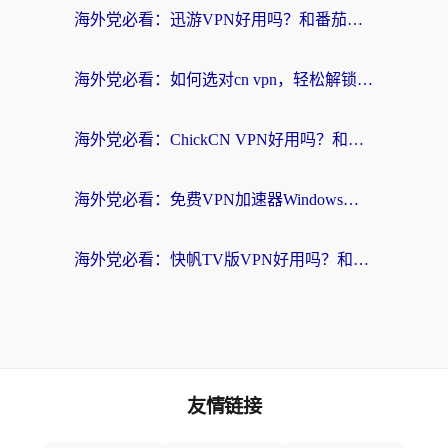
海外党必看：迅游VPN好用吗？和番茄加速器VPN对比哪个回国效果更好？
海外党必看：如何选对cn vpn，轻松解锁国内影音游戏？
海外党必看：ChickCN VPN好用吗？和星河VPN对比哪个回国效果更好？附真实体验+避坑指南
海外党必看：免费VPN加速器Windows版怎么选？附真实测评与无缝访问国内资源指南
海外党必看：快帆TV版VPN好用吗？和hi龟龟VPN对比哪个回国效果更好？附免费加速器选择指南
友情链接