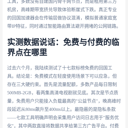
工具，多数没有自建国内骨干网节点，而是租用第三方
机房，高峰期带宽挤兑导致体验断崖式下跌。真正专业
的回国加速器会在传输层做协议混淆，模拟普通家庭宽
带IP特征，同时通过智能路由算法避开拥堵的公网链路。
实测数据说话：免费与付费的临
界点在哪里
过去六个月，我陆续测试了十七款标榜免费的回国工
具。结论是：免费模式在轻度使用场景下可以应急，但
存在三大硬约束。首先是流量配额，多数产品每日限制
500MB-2GB，看两集高清电视剧就见底。其次是节点质
量，免费用户只能接入负载最高的"公益节点"，晚高峰时
段延迟从80ms飙升至400ms以上。最隐蔽的是隐私条款
——七款工具明确声明会采集用户访问日志用于"服务优
化"，其中两款直接将数据共享给第三方广告平台。付费