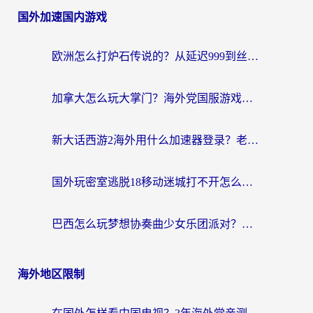
国外加速国内游戏
欧洲怎么打炉石传说的？从延迟999到丝滑上分，我找到了靠谱加速器
加拿大怎么玩大掌门？海外党国服游戏加速避坑指南（附实用工具推荐）
新大话西游2海外用什么加速器登录？老玩家亲测有效的国服游戏加速指南
国外玩密室逃脱18移动迷城打不开怎么办？海外玩家亲测有效的解决指南
巴西怎么玩梦想协奏曲少女乐团派对？海外党必看的国服游戏加速全攻略（附波兰天涯明月刀实用技巧）
海外地区限制