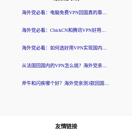
海外党必看：电脑免费VPN回国真的靠谱吗？附实测对比与最优方案指南
海外党必看：ChickCN和腾讯VPN好用吗？3招选对回国加速器，告别地区限制
海外党必看：如何选好用VPN实现国内资源无缝访问？从越南到全球都适用
从法国回国内的VPN怎么挑？海外党亲测：稳定、多端、安全才是关键
斧牛和闪疾哪个好？海外党亲测3款回国加速器，教你选到不踩坑的那一款
友情链接