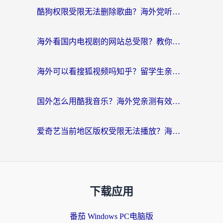
酷狗权限受限无法删除歌曲？海外党听国内音乐的终极解决方案来了
海外看国内电视剧的网站总受限？教你选对回国加速器，轻松追热剧
海外可以看搜狐视频吗知乎？留学生亲测有效的回国加速器选择指南
国外怎么用酷我音乐？海外党亲测有效的回国加速方案，附千千音乐中文歌收听指南
爱奇艺当前地区版权受限无法播放？海外党追剧看电影的终极解决方案来了
下载应用
番茄 Windows PC电脑版