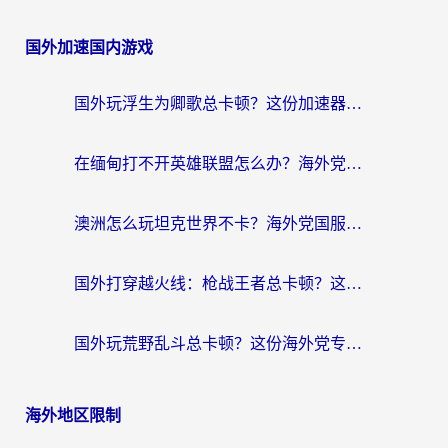
国外加速国内游戏
国外玩浮生为卿歌总卡顿？这份加速器选择指南帮你找回丝滑体验
在缅甸打不开英雄联盟怎么办？海外党亲测有效的国服游戏加速指南
澳洲怎么玩坦克世界不卡？海外党国服游戏加速终极指南（附逆战奇妙碰碰车解决方案）
国外打穿越火线：枪战王者总卡顿？这篇加速器推荐下载指南帮你解决延迟难题
国外玩荒野乱斗总卡顿？这份海外党专属的国服游戏加速攻略请收好
海外地区限制