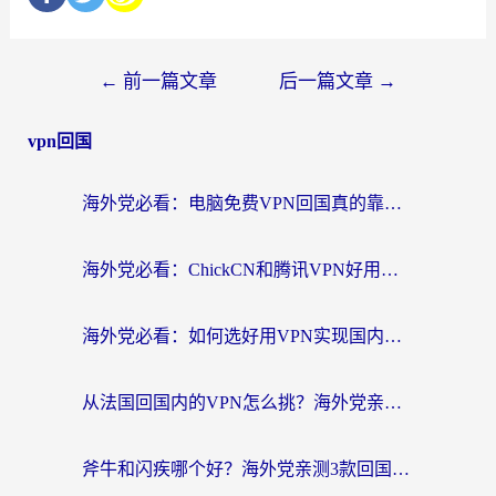
←
前一篇文章
后一篇文章
→
vpn回国
海外党必看：电脑免费VPN回国真的靠谱吗？附实测对比与最优方案指南
海外党必看：ChickCN和腾讯VPN好用吗？3招选对回国加速器，告别地区限制
海外党必看：如何选好用VPN实现国内资源无缝访问？从越南到全球都适用
从法国回国内的VPN怎么挑？海外党亲测：稳定、多端、安全才是关键
斧牛和闪疾哪个好？海外党亲测3款回国加速器，教你选到不踩坑的那一款