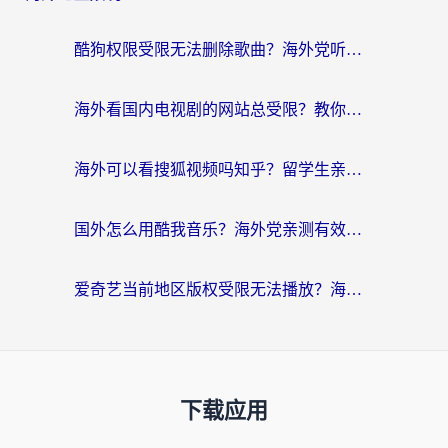
酷狗权限受限无法删除歌曲？海外党听国内音乐的终极解决方案来了
海外看国内电视剧的网站总受限？教你选对回国加速器，轻松追热剧
海外可以看搜狐视频吗知乎？留学生亲测有效的回国加速器选择指南
国外怎么用酷我音乐？海外党亲测有效的回国加速方案，附千千音乐中文歌收听指南
爱奇艺当前地区版权受限无法播放？海外党追剧看电影的终极解决方案来了
下载应用