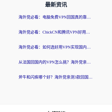
最新资讯
海外党必看：电脑免费VPN回国真的靠谱吗？附实测对比与最优方案指南
海外党必看：ChickCN和腾讯VPN好用吗？3招选对回国加速器，告别地区限制
海外党必看：如何选好用VPN实现国内资源无缝访问？从越南到全球都适用
从法国回国内的VPN怎么挑？海外党亲测：稳定、多端、安全才是关键
斧牛和闪疾哪个好？海外党亲测3款回国加速器，教你选到不踩坑的那一款