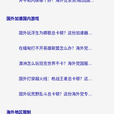
斧牛和闪疾哪个好？海外党亲测3款回国加速器，教你选到不踩坑的那一款
国外加速国内游戏
国外玩浮生为卿歌总卡顿？这份加速器选择指南帮你找回丝滑体验
在缅甸打不开英雄联盟怎么办？海外党亲测有效的国服游戏加速指南
澳洲怎么玩坦克世界不卡？海外党国服游戏加速终极指南（附逆战奇妙碰碰车解决方案）
国外打穿越火线：枪战王者总卡顿？这篇加速器推荐下载指南帮你解决延迟难题
国外玩荒野乱斗总卡顿？这份海外党专属的国服游戏加速攻略请收好
海外地区限制