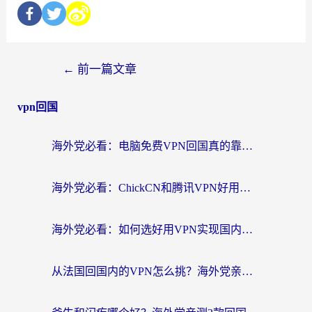
←
前一篇文章
vpn回国
海外党必看：电脑免费VPN回国真的靠谱吗？附实测对比与最优方案指南
海外党必看：ChickCN和腾讯VPN好用吗？3招选对回国加速器，告别地区限制
海外党必看：如何选好用VPN实现国内资源无缝访问？从越南到全球都适用
从法国回国内的VPN怎么挑？海外党亲测：稳定、多端、安全才是关键