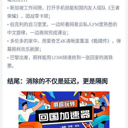
• 新加坡工作间隙，打开手机就能和国内友人组队《王者
荣耀》，团战零卡顿；
• 伯克利的自习室里，一边听着网易云私人FM里熟悉的
中文旋律，一边高效完成课业；
• 多伦多的家中，用爱奇艺4K清晰度重温《甄嬛传》，弹
幕照样欢乐刷屏；
• 巴黎出差，照样能用12306快速抢到一张回家的高铁
票。
结尾：消除的不仅是延迟，更是隔阂