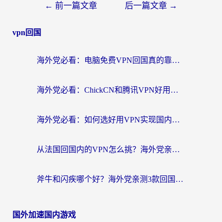
←
前一篇文章
后一篇文章
→
vpn回国
海外党必看：电脑免费VPN回国真的靠谱吗？附实测对比与最优方案指南
海外党必看：ChickCN和腾讯VPN好用吗？3招选对回国加速器，告别地区限制
海外党必看：如何选好用VPN实现国内资源无缝访问？从越南到全球都适用
从法国回国内的VPN怎么挑？海外党亲测：稳定、多端、安全才是关键
斧牛和闪疾哪个好？海外党亲测3款回国加速器，教你选到不踩坑的那一款
国外加速国内游戏