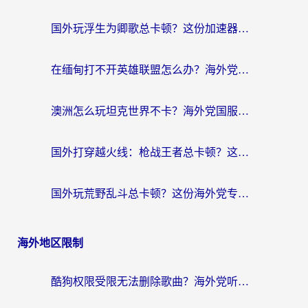
国外玩浮生为卿歌总卡顿？这份加速器选择指南帮你找回丝滑体验
在缅甸打不开英雄联盟怎么办？海外党亲测有效的国服游戏加速指南
澳洲怎么玩坦克世界不卡？海外党国服游戏加速终极指南（附逆战奇妙碰碰车解决方案）
国外打穿越火线：枪战王者总卡顿？这篇加速器推荐下载指南帮你解决延迟难题
国外玩荒野乱斗总卡顿？这份海外党专属的国服游戏加速攻略请收好
海外地区限制
酷狗权限受限无法删除歌曲？海外党听国内音乐的终极解决方案来了