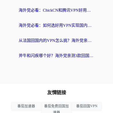
海外党必看：ChickCN和腾讯VPN好用吗？3招选对回国加速器，告别地区限制
海外党必看：如何选好用VPN实现国内资源无缝访问？从越南到全球都适用
从法国回国内的VPN怎么挑？海外党亲测：稳定、多端、安全才是关键
斧牛和闪疾哪个好？海外党亲测3款回国加速器，教你选到不踩坑的那一款
友情链接
番茄加速器
番茄免费回国加
番茄回国VPN
速器