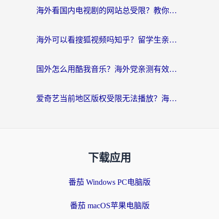
海外看国内电视剧的网站总受限？教你选对回国加速器，轻松追热剧
海外可以看搜狐视频吗知乎？留学生亲测有效的回国加速器选择指南
国外怎么用酷我音乐？海外党亲测有效的回国加速方案，附千千音乐中文歌收听指南
爱奇艺当前地区版权受限无法播放？海外党追剧看电影的终极解决方案来了
下载应用
番茄 Windows PC电脑版
番茄 macOS苹果电脑版