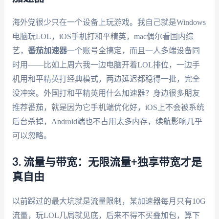
海外党很少只在一个设备上玩游戏。我自己就是Windows
电脑玩LOL，iOS手机打和平精英，mac偶尔看国内综
艺，
番茄加速器
一个账号全搞定，而且一人多端设备同
时用——比如上周六我一边电脑开着LOL排位，一边手
机用和平精英打经典模式，两边延迟都稳得一批，完全
没冲突。外国打和平精英用什么加速器？身边很多朋友
推荐番茄，就是因为它手机端优化好，iOS上不会被系统
后台杀掉，Android端也不占用太多内存，续航影响几乎
可以忽略。
3. 流量与带宽：无限流量+独享带宽才是
真自由
以前踩过的最大坑就是流量限制，某加速器每月只有10G
流量，玩LOL几局就见底，后来不得不买叠加包，算下