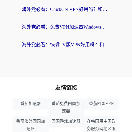
海外党必看：ChickCN VPN好用吗？和星河VPN对比哪个回国效果更好？附真实体验+避坑指南
海外党必看：免费VPN加速器Windows版怎么选？附真实测评与无缝访问国内资源指南
海外党必看：快帆TV版VPN好用吗？和hi龟龟VPN对比哪个回国效果更好？附免费加速器选择指南
友情链接
番茄加速器
番茄免费回国加
番茄回国VPN
速器
番茄海外回国加
回国游戏加速器
在韩国用中国政
速器
务服务网地区限