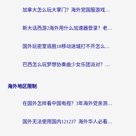
加拿大怎么玩大掌门？海外党国服游戏加速避坑指南（附实用工具推荐）
新大话西游2海外用什么加速器登录？老玩家亲测有效的国服游戏加速指南
国外玩密室逃脱18移动迷城打不开怎么办？海外玩家亲测有效的解决指南
巴西怎么玩梦想协奏曲少女乐团派对？海外党必看的国服游戏加速全攻略（附波兰天涯明月刀实用技巧）
海外地区限制
在国外怎样看中国电视？3年海外党亲测有效的追剧加速器指南
国外无法使用国内12123？海外华人必看：选对回国加速器，解决迪拜语音+12123访问难题