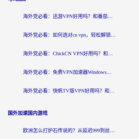
海外党必看：迅游VPN好用吗？和番茄加速器VPN对比哪个回国效果更好？
海外党必看：如何选对cn vpn，轻松解锁国内影音游戏？
海外党必看：ChickCN VPN好用吗？和星河VPN对比哪个回国效果更好？附真实体验+避坑指南
海外党必看：免费VPN加速器Windows版怎么选？附真实测评与无缝访问国内资源指南
海外党必看：快帆TV版VPN好用吗？和hi龟龟VPN对比哪个回国效果更好？附免费加速器选择指南
国外加速国内游戏
欧洲怎么打炉石传说的？从延迟999到丝滑上分，我找到了靠谱加速器