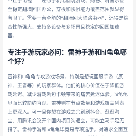
不止于电视——还想手机电脑玩游戏、购物、听音乐甚
至稳定翻墙回国办公，穿梭和快帆能力覆盖范围就显得
有限了。需要一台全能的“翻墙回大陆路由器”，还得是综
合性能强大、支持多设备与多场景且稳定的回国加速
器。
专注手游玩家必问：雷神手游和hi龟龟哪
个好？
雷神和hi龟龟专攻游戏场景，特别是想玩国服手游（原
神、王者等）的玩家群体。他们的核心价值在于降低游
戏延迟、减少游戏丢包卡顿带来的痛苦延迟体验。hi龟龟
界面比较简约直观，雷神则在节点数量和游戏覆盖列表
上更深入。可一旦你想在游戏之余刷刷抖音、逛逛淘
宝、用腾讯会议开个国内项目沟通会，可能立马手足无
措了。雷神手游和hi龟龟毕竟是专项选手。对追求全面互