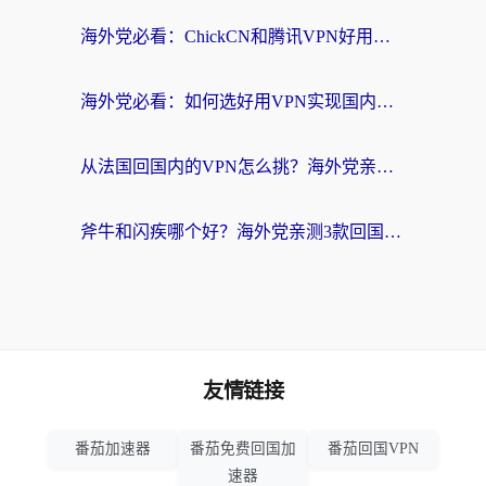
海外党必看：ChickCN和腾讯VPN好用吗？3招选对回国加速器，告别地区限制
海外党必看：如何选好用VPN实现国内资源无缝访问？从越南到全球都适用
从法国回国内的VPN怎么挑？海外党亲测：稳定、多端、安全才是关键
斧牛和闪疾哪个好？海外党亲测3款回国加速器，教你选到不踩坑的那一款
友情链接
番茄加速器
番茄免费回国加
番茄回国VPN
速器