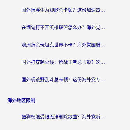
国外玩浮生为卿歌总卡顿？这份加速器选择指南帮你找回丝滑体验
在缅甸打不开英雄联盟怎么办？海外党亲测有效的国服游戏加速指南
澳洲怎么玩坦克世界不卡？海外党国服游戏加速终极指南（附逆战奇妙碰碰车解决方案）
国外打穿越火线：枪战王者总卡顿？这篇加速器推荐下载指南帮你解决延迟难题
国外玩荒野乱斗总卡顿？这份海外党专属的国服游戏加速攻略请收好
海外地区限制
酷狗权限受限无法删除歌曲？海外党听国内音乐的终极解决方案来了