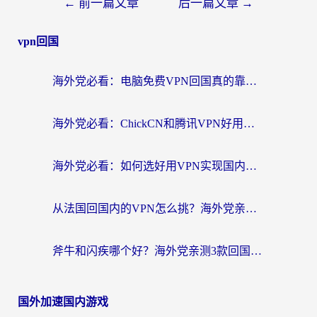
←
前一篇文章
后一篇文章
→
vpn回国
海外党必看：电脑免费VPN回国真的靠谱吗？附实测对比与最优方案指南
海外党必看：ChickCN和腾讯VPN好用吗？3招选对回国加速器，告别地区限制
海外党必看：如何选好用VPN实现国内资源无缝访问？从越南到全球都适用
从法国回国内的VPN怎么挑？海外党亲测：稳定、多端、安全才是关键
斧牛和闪疾哪个好？海外党亲测3款回国加速器，教你选到不踩坑的那一款
国外加速国内游戏