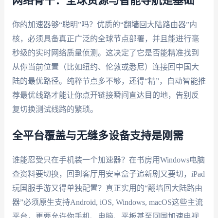
网络骨干：全球资源与智能导航是基础
你的加速器够“聪明”吗？优质的“翻墙回大陆路由器”内
核，必须具备真正广泛的全球节点部署，并且能进行毫
秒级的实时网络质量侦测。这决定了它是否能精准找到
从你当前位置（比如纽约、伦敦或悉尼）连接回中国大
陆的最优路径。纯粹节点多不够，还得“精”，自动智能推
荐最优线路才能让你点开链接瞬间直达目的地，告别反
复切换测试线路的繁琐。
全平台覆盖与无缝多设备支持是刚需
谁能忍受只在手机装一个加速器？在书房用Windows电脑
查资料要切换，回到客厅用安卓盒子追新剧又要切，iPad
玩国服手游又得单独配置？真正实用的“翻墙回大陆路由
器”必须原生支持Android, iOS, Windows, macOS这些主流
平台，更要允许你手机、电脑、平板甚至回国加速电视