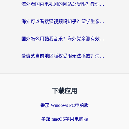
海外看国内电视剧的网站总受限？教你选对回国加速器，轻松追热剧
海外可以看搜狐视频吗知乎？留学生亲测有效的回国加速器选择指南
国外怎么用酷我音乐？海外党亲测有效的回国加速方案，附千千音乐中文歌收听指南
爱奇艺当前地区版权受限无法播放？海外党追剧看电影的终极解决方案来了
下载应用
番茄 Windows PC电脑版
番茄 macOS苹果电脑版