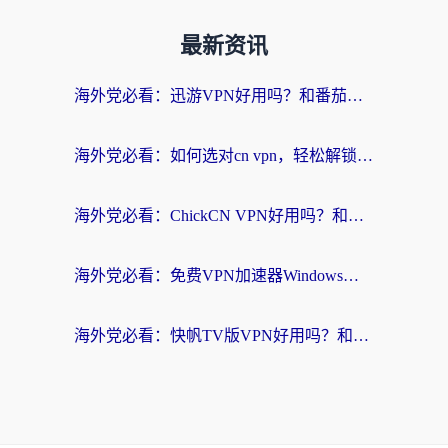
最新资讯
海外党必看：迅游VPN好用吗？和番茄加速器VPN对比哪个回国效果更好？
海外党必看：如何选对cn vpn，轻松解锁国内影音游戏？
海外党必看：ChickCN VPN好用吗？和星河VPN对比哪个回国效果更好？附真实体验+避坑指南
海外党必看：免费VPN加速器Windows版怎么选？附真实测评与无缝访问国内资源指南
海外党必看：快帆TV版VPN好用吗？和hi龟龟VPN对比哪个回国效果更好？附免费加速器选择指南