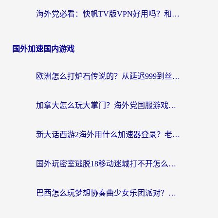
海外党必看：快帆TV版VPN好用吗？和hi龟龟VPN对比哪个回国效果更好？附免费加速器选择指南
国外加速国内游戏
欧洲怎么打炉石传说的？从延迟999到丝滑上分，我找到了靠谱加速器
加拿大怎么玩大掌门？海外党国服游戏加速避坑指南（附实用工具推荐）
新大话西游2海外用什么加速器登录？老玩家亲测有效的国服游戏加速指南
国外玩密室逃脱18移动迷城打不开怎么办？海外玩家亲测有效的解决指南
巴西怎么玩梦想协奏曲少女乐团派对？海外党必看的国服游戏加速全攻略（附波兰天涯明月刀实用技巧）