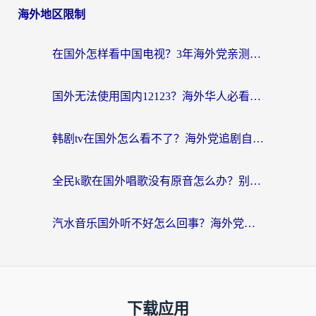
海外地区限制
在国外怎样看中国电视？3年海外党亲测有效的追剧加速器指南
国外无法使用国内12123？海外华人必看：选对回国加速器，解决迪拜语音+12123访问难题
韩剧tv在国外怎么看不了？海外党追剧自由的终极解决方案来了
全民k歌在国外唱歌没有原音怎么办？别让地域限制毁了你的麦霸时刻
汽水音乐国外听不好怎么回事？海外党亲测有效的回国加速方案来了
下载应用