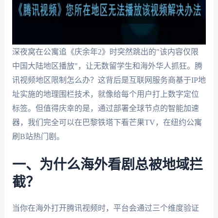
深夜窝在公寓追《庆余年2》时突然跳出的"该内容仅限
中国大陆地区播放"，让无数留学生和海外华人抓狂。腾
讯视频地区限制怎么办？这背后是互联网服务商基于IP地
址实施的地理围栏技术，就像给每个用户打上数字定位
标签。但值得庆幸的是，通过部署全球节点的智能加速
器，我们完全可以在巴黎铁塔下看芒果TV，在纽约公寓
刷B站热门剧。
一、为什么海外看剧总被地域拦
截？
当你在海外打开腾讯视频时，平台会通过三个维度验证