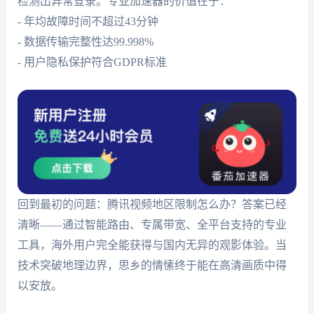
检测出异常登录。专业加速器的价值在于：
- 年均故障时间不超过43分钟
- 数据传输完整性达99.998%
- 用户隐私保护符合GDPR标准
回到最初的问题：腾讯视频地区限制怎么办？答案已经
清晰——通过智能路由、专属带宽、全平台支持的专业
工具，海外用户完全能获得与国内无异的观影体验。当
技术突破地理边界，思乡的情愫终于能在高清画质中得
以安放。