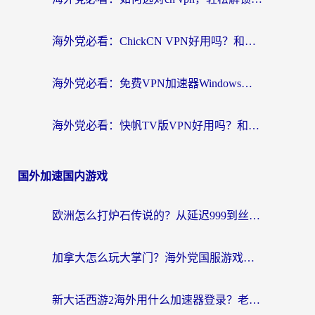
海外党必看：ChickCN VPN好用吗？和星河VPN对比哪个回国效果更好？附真实体验+避坑指南
海外党必看：免费VPN加速器Windows版怎么选？附真实测评与无缝访问国内资源指南
海外党必看：快帆TV版VPN好用吗？和hi龟龟VPN对比哪个回国效果更好？附免费加速器选择指南
国外加速国内游戏
欧洲怎么打炉石传说的？从延迟999到丝滑上分，我找到了靠谱加速器
加拿大怎么玩大掌门？海外党国服游戏加速避坑指南（附实用工具推荐）
新大话西游2海外用什么加速器登录？老玩家亲测有效的国服游戏加速指南