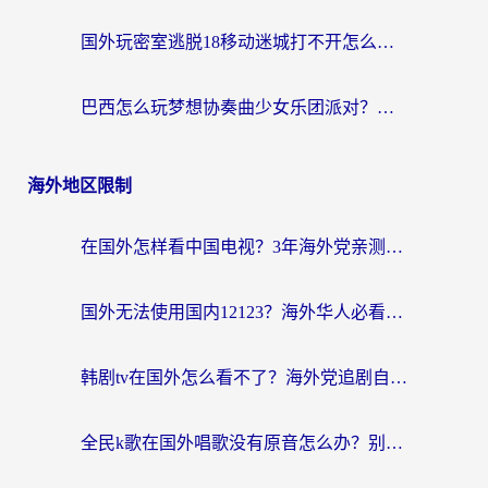
国外玩密室逃脱18移动迷城打不开怎么办？海外玩家亲测有效的解决指南
巴西怎么玩梦想协奏曲少女乐团派对？海外党必看的国服游戏加速全攻略（附波兰天涯明月刀实用技巧）
海外地区限制
在国外怎样看中国电视？3年海外党亲测有效的追剧加速器指南
国外无法使用国内12123？海外华人必看：选对回国加速器，解决迪拜语音+12123访问难题
韩剧tv在国外怎么看不了？海外党追剧自由的终极解决方案来了
全民k歌在国外唱歌没有原音怎么办？别让地域限制毁了你的麦霸时刻