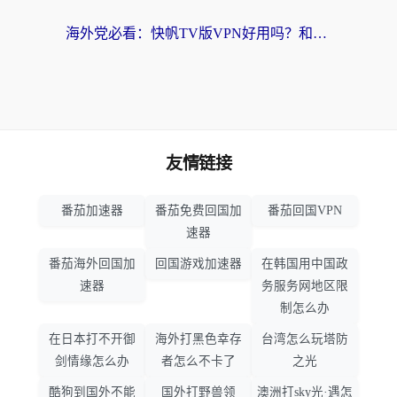
海外党必看：快帆TV版VPN好用吗？和hi龟龟VPN对比哪个回国效果更好？附免费加速器选择指南
友情链接
番茄加速器
番茄免费回国加
番茄回国VPN
速器
番茄海外回国加
回国游戏加速器
在韩国用中国政
速器
务服务网地区限
制怎么办
在日本打不开御
海外打黑色幸存
台湾怎么玩塔防
剑情缘怎么办
者怎么不卡了
之光
酷狗到国外不能
国外打野兽领
澳洲打sky光·遇怎