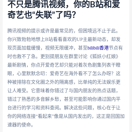
不只是腾讯视频，你的B站和爱
奇艺也“失联”了吗？
腾讯视频的提示或许是最常见的，但困境远不止于此。
你兴致勃勃地想上B站看看喜欢的UP主最新动态，却发
现页面加载缓慢，视频无限缓冲，甚至
bilibili香港
节点有
时也救不了急。更别提朋友在群里讨论《狐妖小红娘》
最新剧情，你点开爱奇艺却只能对着灰色剧集列表干瞪
眼，心里默默念叨：爱奇艺在海外看不了怎么办呀？这
种被排除在文化圈之外的隔离感，比单纯的无法娱乐更
让人难受。它意味着你错过了与国内朋友的热点话题，
错过了熟悉的多音解乡愁，甚至可能影响你通过国内平
台进行的学习和资料查阅。解决这些问题，核心在于让
你的网络连接“看起来”像是从国内发出的，这正是回国加
速器的使命。