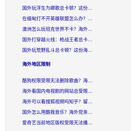
国外玩浮生为卿歌总卡顿？这份加速器选择指南帮你找回丝滑体验
在缅甸打不开英雄联盟怎么办？海外党亲测有效的国服游戏加速指南
澳洲怎么玩坦克世界不卡？海外党国服游戏加速终极指南（附逆战奇妙碰碰车解决方案）
国外打穿越火线：枪战王者总卡顿？这篇加速器推荐下载指南帮你解决延迟难题
国外玩荒野乱斗总卡顿？这份海外党专属的国服游戏加速攻略请收好
海外地区限制
酷狗权限受限无法删除歌曲？海外党听国内音乐的终极解决方案来了
海外看国内电视剧的网站总受限？教你选对回国加速器，轻松追热剧
海外可以看搜狐视频吗知乎？留学生亲测有效的回国加速器选择指南
国外怎么用酷我音乐？海外党亲测有效的回国加速方案，附千千音乐中文歌收听指南
爱奇艺当前地区版权受限无法播放？海外党追剧看电影的终极解决方案来了