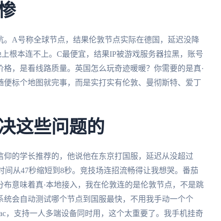
惨
坑。A号称全球节点，结果伦敦节点实际在德国，延迟没降
上根本连不上。C最便宜，结果IP被游戏服务器拉黑，账号
价格，是看线路质量。英国怎么玩奇迹暖暖？你需要的是真·
随便标个地图就完事，而是实打实有伦敦、曼彻斯特、爱丁
决这些问题的
信仰的学长推荐的，他说他在东京打国服，延迟从没超过
时间从47秒缩短到8秒。竞技场连招流畅得让我想哭。番茄
分布意味着真·本地接入，我在伦敦连的是伦敦节点，不是跳
系统会自动测试哪个节点到国服最快，不用我手动一个个
ows、mac，支持一人多端设备同时用，这个太重要了。我手机挂奇