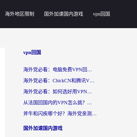
海外地区限制
国外加速国内游戏
vpn回国
vpn回国
海外党必看：电脑免费VPN回国真的靠谱吗？附实测对比与最优方案指南
海外党必看：ChickCN和腾讯VPN好用吗？3招选对回国加速器，告别地区限制
海外党必看：如何选好用VPN实现国内资源无缝访问？从越南到全球都适用
从法国回国内的VPN怎么挑？海外党亲测：稳定、多端、安全才是关键
斧牛和闪疾哪个好？海外党亲测3款回国加速器，教你选到不踩坑的那一款
国外加速国内游戏