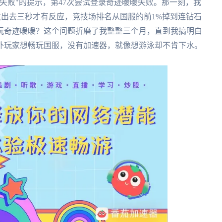
失败"的提示，第47次尝试登录奇迹暖暖失败。那一刻，我
能放出去三秒才有反应，竞技场排名从国服的前1%掉到连钻石
玩奇迹暖暖？这个问题折磨了我整整三个月，直到我搞明白
外玩家想畅玩国服，没有加速器，就像想游泳却不肯下水。