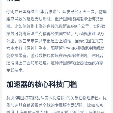
你刚在开黑群喊完"集合推塔"，队友已经团灭三次。物理
距离导致的延迟无法消除，但跨国网络绕路却让情况更
糟。比如伦敦到上海的直线光缆距离约9千公里，实际数
据包可能绕道法兰克福再经美国中转，行程暴涨到1.8万
公里。运营商带宽共享更是雪上加霜，当你试图在东京
六本木打《原神》副本，隔壁留学生4K视频缓冲瞬间就
能吃掉带宽。游戏数据包像堵在晚高峰地铁站，进站后
还得排上三圈蛇形通道。这种跨国游戏延迟根治必须靠
专线技术。
加速器的核心科技门槛
解决"英国打荒野乱斗怎么提速快"的关键在物理捷径。优
质加速器会铺设覆盖全球的专属服务器矩阵，比如东京-
香港-上海形成三角专线。当你从爱丁堡连接上海服务器