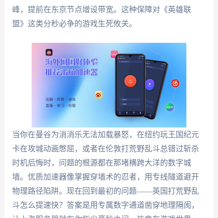
峰，提前在东京节点增设带宽。这种保障对《英雄联
盟》这类分秒必争的游戏生死攸关。
当你在曼谷为消消乐无法加载暴怒，在纽约玩王国纪元
卡在攻城动画憋屈，或者在伦敦打荒野乱斗总错过斩杀
时机后悔时，问题的根源都在那堵横跨大洋的数字城
墙。优质加速器像掌握穿墙术的忍者，用专线隧道避开
物理路径陷阱。现在回到最初的问题——英国打荒野乱
斗怎么提速快？答案是用专属数字通道凿穿地理隔阂，