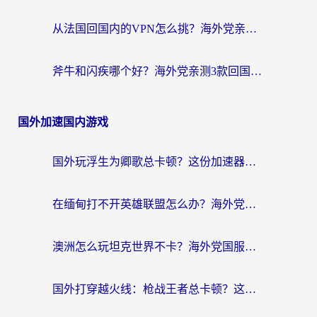
从法国回国内的VPN怎么挑？海外党亲测：稳定、多端、安全才是关键
斧牛和闪疾哪个好？海外党亲测3款回国加速器，教你选到不踩坑的那一款
国外加速国内游戏
国外玩浮生为卿歌总卡顿？这份加速器选择指南帮你找回丝滑体验
在缅甸打不开英雄联盟怎么办？海外党亲测有效的国服游戏加速指南
澳洲怎么玩坦克世界不卡？海外党国服游戏加速终极指南（附逆战奇妙碰碰车解决方案）
国外打穿越火线：枪战王者总卡顿？这篇加速器推荐下载指南帮你解决延迟难题