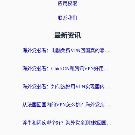
应用权限
联系我们
最新资讯
海外党必看：电脑免费VPN回国真的靠谱吗？附实测对比与最优方案指南
海外党必看：ChickCN和腾讯VPN好用吗？3招选对回国加速器，告别地区限制
海外党必看：如何选好用VPN实现国内资源无缝访问？从越南到全球都适用
从法国回国内的VPN怎么挑？海外党亲测：稳定、多端、安全才是关键
斧牛和闪疾哪个好？海外党亲测3款回国加速器，教你选到不踩坑的那一款