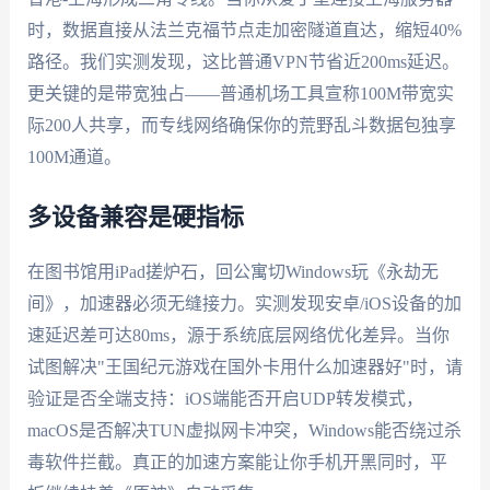
时，数据直接从法兰克福节点走加密隧道直达，缩短40%
路径。我们实测发现，这比普通VPN节省近200ms延迟。
更关键的是带宽独占——普通机场工具宣称100M带宽实
际200人共享，而专线网络确保你的荒野乱斗数据包独享
100M通道。
多设备兼容是硬指标
在图书馆用iPad搓炉石，回公寓切Windows玩《永劫无
间》，加速器必须无缝接力。实测发现安卓/iOS设备的加
速延迟差可达80ms，源于系统底层网络优化差异。当你
试图解决"王国纪元游戏在国外卡用什么加速器好"时，请
验证是否全端支持：iOS端能否开启UDP转发模式，
macOS是否解决TUN虚拟网卡冲突，Windows能否绕过杀
毒软件拦截。真正的加速方案能让你手机开黑同时，平