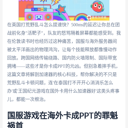
在英国打荒野乱斗怎么提速快？500ms的延迟让你总在团
战前化身"活靶子"，队友的怒骂隔着屏幕都能感受到。我
在伦敦读书时也经历过这种痛苦，国服与海外服务器间
被太平洋画出的物理鸿沟，让每个技能释放都像慢动作
回放。跨国网络传输绕路、国内防火墙限制、国际带宽
拥堵——这些才是你卡成PPT的元凶。但别急着摔手机，
这篇文章将解剖加速器的核心科技，帮你解决的不只是
荒野乱斗卡顿问题，连'在泰国打不开开心消消乐怎么
办'或'王国纪元游戏在国外卡用什么加速器好'这类头疼事
儿，都能一次根治。
国服游戏在海外卡成PPT的罪魁
祸首