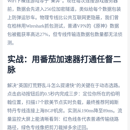
WiFi下裸连游戏等于"果奔"。现在每次连接游戏服务器
前，数据会先进入256位加密隧道，类似给每个数据包装
上防弹运钞车。物理专线比公共互联网更隐蔽，我们曾
在柏林用Wireshark抓包测试，普通VPN的《原神》数据
包被截获率高达27%，但专线传输连数据包数量都无法侦
测。
实战：用番茄加速器打通任督二
脉
解决"英国打荒野乱斗怎么提速快"的关键在于动态选路。
点击启动按钮后的0.5秒内完成三步：定位你所在的伯明
翰位置，扫描17个欧美节点实时负载，最终推荐阿姆斯
特丹专线连接上海BGP机房。实测从190ms降至89ms。流
量监控大屏上能清晰看到：红色线条代表普通传输绕路
路径，绿色专线像把剪刀裁掉多余迂回。