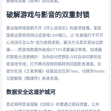
板继续挂着《原神》自动采集。
破解游戏与影音的双重封锁
曼谷咖啡馆里刷不开《开心消消乐》的崩溃我懂。某些
国家运营商悄悄过滤游戏UDP端口，让"在泰国打不开开
心消消乐怎么办"成为高频求助。解决方法其实是协议欺
骗——把游戏数据伪装成HTTPS流量骗过审查。加速器
的智能分流更精妙：当你启动荒野乱斗时自动切换到加
密游戏专线；打开腾讯视频则跳转到回国影音通道。在
首尔实测《王者荣耀》技能延迟压到76ms，切换到Netflix
又能解锁《甄嬛传》高清资源。
数据安全这道护城河
悉尼网吧登录国服《剑网3》时遭遇过密码泄露，公共