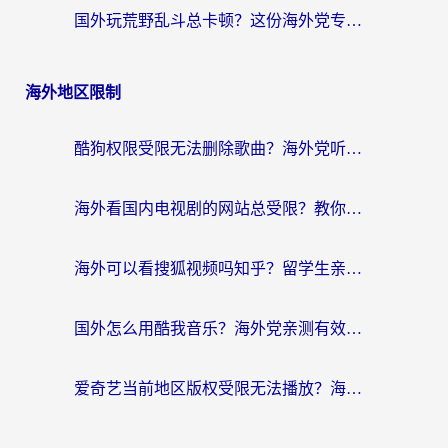
国外玩荒野乱斗总卡顿？这份海外党专属的国服游戏加速攻略请收好
海外地区限制
酷狗权限受限无法删除歌曲？海外党听国内音乐的终极解决方案来了
海外看国内电视剧的网站总受限？教你选对回国加速器，轻松追热剧
海外可以看搜狐视频吗知乎？留学生亲测有效的回国加速器选择指南
国外怎么用酷我音乐？海外党亲测有效的回国加速方案，附千千音乐中文歌收听指南
爱奇艺当前地区版权受限无法播放？海外党追剧看电影的终极解决方案来了