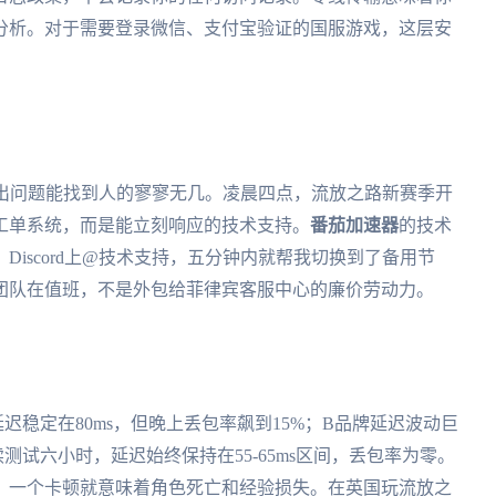
分析。对于需要登录微信、支付宝验证的国服游戏，这层安
真出问题能找到人的寥寥无几。凌晨四点，流放之路新赛季开
工单系统，而是能立刻响应的技术支持。
番茄加速器
的技术
iscord上@技术支持，五分钟内就帮我切换到了备用节
团队在值班，不是外包给菲律宾客服中心的廉价劳动力。
稳定在80ms，但晚上丢包率飙到15%；B品牌延迟波动巨
续测试六小时，延迟始终保持在55-65ms区间，丢包率为零。
，一个卡顿就意味着角色死亡和经验损失。在英国玩流放之