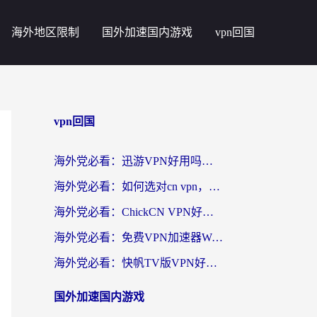
海外地区限制
国外加速国内游戏
vpn回国
vpn回国
海外党必看：迅游VPN好用吗？和番茄加速器VPN对比哪个回国效果更好？
海外党必看：如何选对cn vpn，轻松解锁国内影音游戏？
海外党必看：ChickCN VPN好用吗？和星河VPN对比哪个回国效果更好？附真实体验+避坑指南
海外党必看：免费VPN加速器Windows版怎么选？附真实测评与无缝访问国内资源指南
海外党必看：快帆TV版VPN好用吗？和hi龟龟VPN对比哪个回国效果更好？附免费加速器选择指南
国外加速国内游戏