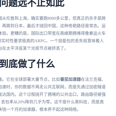
问题远不止如此
从伦敦到上海，确实要跑8000多公里，但真正的杀手是跨
，再跳到日本，最后才绕回中国，这种奇葩路径是常态。运
体验。更糟的是，国际出口带宽在高峰期拥堵得像春运火车
对实时性要求极高的ARPG，一个技能包的丢失就意味着人
包在太平洋底某个光缆节点被挤丢了。
到底做了什么
路。它在全球部署大量节点，比如
番茄加速器
在法兰克福、
加速时，你的数据不再走公共互联网，而是先通过加密隧道
直达国内。这个过程绕开了拥堵的公共出口，路由路径被强
ms，丢包率从20%降到几乎为零。这不是什么黑科技，而是真
块钱一个月的加速器，根本养不起这种网络。