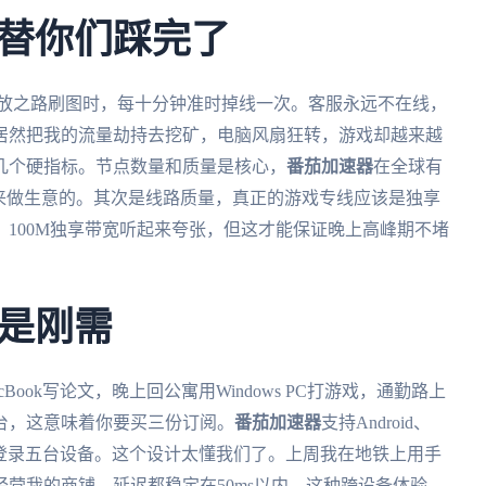
替你们踩完了
流放之路刷图时，每十分钟准时掉线一次。客服永远不在线，
居然把我的流量劫持去挖矿，电脑风扇狂转，游戏却越来越
几个硬指标。节点数量和质量是核心，
番茄加速器
在全球有
来做生意的。其次是线路质量，真正的游戏专线应该是独享
100M独享带宽听起来夸张，但这才能保证晚上高峰期不堵
是刚需
ook写论文，晚上回公寓用Windows PC打游戏，通勤路上
台，这意味着你要买三份订阅。
番茄加速器
支持Android、
能同时登录五台设备。这个设计太懂我们了。上周我在地铁上用手
营我的商铺，延迟都稳定在50ms以内。这种跨设备体验，