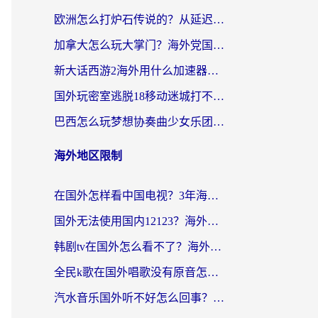
欧洲怎么打炉石传说的？从延迟999到丝滑上分，我找到了靠谱加速器
加拿大怎么玩大掌门？海外党国服游戏加速避坑指南（附实用工具推荐）
新大话西游2海外用什么加速器登录？老玩家亲测有效的国服游戏加速指南
国外玩密室逃脱18移动迷城打不开怎么办？海外玩家亲测有效的解决指南
巴西怎么玩梦想协奏曲少女乐团派对？海外党必看的国服游戏加速全攻略（附波兰天涯明月刀实用技巧）
海外地区限制
在国外怎样看中国电视？3年海外党亲测有效的追剧加速器指南
国外无法使用国内12123？海外华人必看：选对回国加速器，解决迪拜语音+12123访问难题
韩剧tv在国外怎么看不了？海外党追剧自由的终极解决方案来了
全民k歌在国外唱歌没有原音怎么办？别让地域限制毁了你的麦霸时刻
汽水音乐国外听不好怎么回事？海外党亲测有效的回国加速方案来了