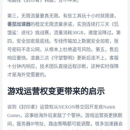
电脑挂《封印者》韩服，互不冲突。
第三，无限流量要真无限。有些工具玩十小时就限速，
番茄加速器
的稳定无限流量承诺，实测连续打三天《饥
饿鲨：进化》挑战赛，流量消耗30GB，速度没降过。第
四，安全加密是底线。专线传输加上数据安全加密，账
号密码不走公网，从根本上杜绝盗号风险。第五，售后
响应要快。凌晨三点《守望黎明》更新后连不上，客服
十分钟内响应，技术团队直接远程诊断，这种实时保障
才是海外党需要的。
游戏运营权变更带来的启示
说到《封印者》运营权从NEXON移交回开发商Nadek
Games，这事给海外玩家敲了个警钟。游戏运营商更换期
间，服务器IP地址、路由策略都可能调整，很多加速器会