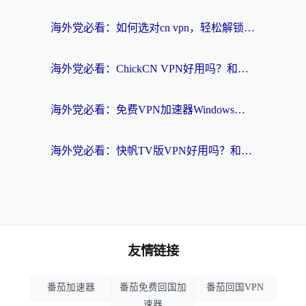
海外党必看：如何选对cn vpn，轻松解锁国内影音游戏？
海外党必看：ChickCN VPN好用吗？和星河VPN对比哪个回国效果更好？附真实体验+避坑指南
海外党必看：免费VPN加速器Windows版怎么选？附真实测评与无缝访问国内资源指南
海外党必看：快帆TV版VPN好用吗？和hi龟龟VPN对比哪个回国效果更好？附免费加速器选择指南
友情链接
番茄加速器
番茄免费回国加
番茄回国VPN
速器