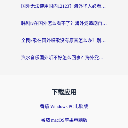
国外无法使用国内12123？海外华人必看：选对回国加速器，解决迪拜语音+12123访问难题
韩剧tv在国外怎么看不了？海外党追剧自由的终极解决方案来了
全民k歌在国外唱歌没有原音怎么办？别让地域限制毁了你的麦霸时刻
汽水音乐国外听不好怎么回事？海外党亲测有效的回国加速方案来了
下载应用
番茄 Windows PC电脑版
番茄 macOS苹果电脑版