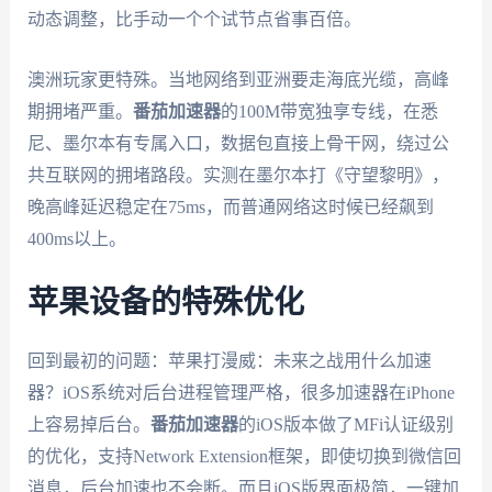
动态调整，比手动一个个试节点省事百倍。
澳洲玩家更特殊。当地网络到亚洲要走海底光缆，高峰
期拥堵严重。
番茄加速器
的100M带宽独享专线，在悉
尼、墨尔本有专属入口，数据包直接上骨干网，绕过公
共互联网的拥堵路段。实测在墨尔本打《守望黎明》，
晚高峰延迟稳定在75ms，而普通网络这时候已经飙到
400ms以上。
苹果设备的特殊优化
回到最初的问题：苹果打漫威：未来之战用什么加速
器？iOS系统对后台进程管理严格，很多加速器在iPhone
上容易掉后台。
番茄加速器
的iOS版本做了MFi认证级别
的优化，支持Network Extension框架，即使切换到微信回
消息，后台加速也不会断。而且iOS版界面极简，一键加