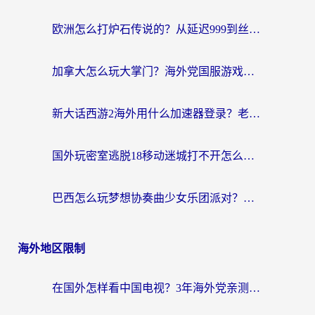
欧洲怎么打炉石传说的？从延迟999到丝滑上分，我找到了靠谱加速器
加拿大怎么玩大掌门？海外党国服游戏加速避坑指南（附实用工具推荐）
新大话西游2海外用什么加速器登录？老玩家亲测有效的国服游戏加速指南
国外玩密室逃脱18移动迷城打不开怎么办？海外玩家亲测有效的解决指南
巴西怎么玩梦想协奏曲少女乐团派对？海外党必看的国服游戏加速全攻略（附波兰天涯明月刀实用技巧）
海外地区限制
在国外怎样看中国电视？3年海外党亲测有效的追剧加速器指南