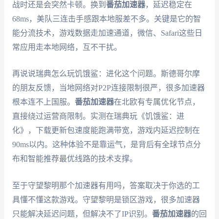
战时还是会突然卡顿。换到
番茄加速器
，延迟稳定在
68ms，美队三连击手感跟本地服差不多。关键是它的智
能分流技术，游戏数据走加速通道，微信、Safari这些日
常应用走本地网络，互不干扰。
再说说瑞典怎么玩饥饿鲨：进化这个问题。斯德哥尔摩
的朋友反馈，当地网络对P2P连接限制很严，很多加速器
根本连不上国服。
番茄加速器
在北欧有专属优化节点，
直接绕过运营商限制。实测在瑞典玩《饥饿鲨：进
化》，下载更新包速度能跑满带宽，游戏内延迟控制在
90ms以内。这种体验不是靠运气，是背后有全球节点分
布和智能推荐最优线路的技术支撑。
至于守望黎明那个加速器有用吗，答案取决于你选的工
具懂不懂这款游戏。守望黎明是锁区游戏，很多加速器
只能解决延迟问题，但解决不了IP识别。
番茄加速器
的回