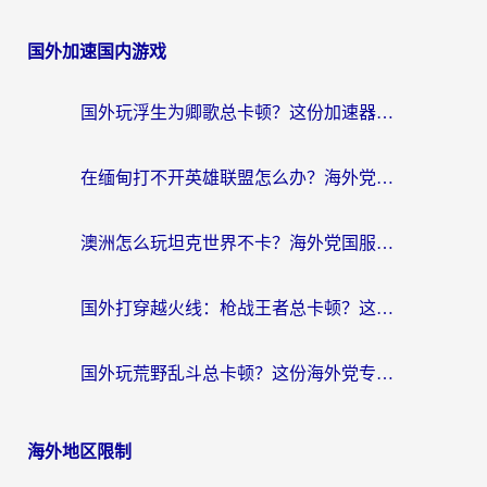
国外加速国内游戏
国外玩浮生为卿歌总卡顿？这份加速器选择指南帮你找回丝滑体验
在缅甸打不开英雄联盟怎么办？海外党亲测有效的国服游戏加速指南
澳洲怎么玩坦克世界不卡？海外党国服游戏加速终极指南（附逆战奇妙碰碰车解决方案）
国外打穿越火线：枪战王者总卡顿？这篇加速器推荐下载指南帮你解决延迟难题
国外玩荒野乱斗总卡顿？这份海外党专属的国服游戏加速攻略请收好
海外地区限制