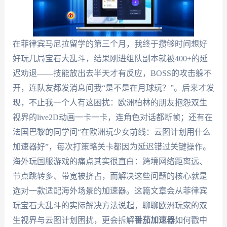
在菲律宾马尼拉留学的第三个月，我终于攒够时间想好
好玩几局宝石大乱斗，结果刚进组队副本就被400+的延
迟劝退——技能放出去半天才有反应，BOSS的攻击躲不
开，连队友都发消息问我“是不是在月球玩？”。后来才发
现，不止我一个人有这困扰：欧洲柏林的朋友抱怨双生
视界的live2D动画一卡一卡，连角色对话都断帧；还有在
法国巴黎的同学问“在欧洲玩少女前线：云图计划用什么
加速器好”，每次打策略关卡都因为延迟错过关键操作。
海外玩国服游戏的痛点其实很直白：跨境网络距离远、
节点跳转多、带宽被挤占，而解决这些问题的核心就是
选对一款适配海外场景的加速器。这篇文章会从菲律宾
玩宝石大乱斗的实际解决方法说起，聊聊欧洲玩家的双
生视界与云图计划困扰，更会拆解
番茄加速器
如何戳中