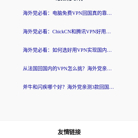
海外党必看：电脑免费VPN回国真的靠谱吗？附实测对比与最优方案指南
海外党必看：ChickCN和腾讯VPN好用吗？3招选对回国加速器，告别地区限制
海外党必看：如何选好用VPN实现国内资源无缝访问？从越南到全球都适用
从法国回国内的VPN怎么挑？海外党亲测：稳定、多端、安全才是关键
斧牛和闪疾哪个好？海外党亲测3款回国加速器，教你选到不踩坑的那一款
友情链接