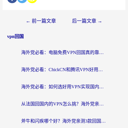
←
前一篇文章
后一篇文章
→
vpn回国
海外党必看：电脑免费VPN回国真的靠谱吗？附实测对比与最优方案指南
海外党必看：ChickCN和腾讯VPN好用吗？3招选对回国加速器，告别地区限制
海外党必看：如何选好用VPN实现国内资源无缝访问？从越南到全球都适用
从法国回国内的VPN怎么挑？海外党亲测：稳定、多端、安全才是关键
斧牛和闪疾哪个好？海外党亲测3款回国加速器，教你选到不踩坑的那一款