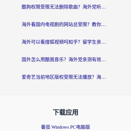
酷狗权限受限无法删除歌曲？海外党听国内音乐的终极解决方案来了
海外看国内电视剧的网站总受限？教你选对回国加速器，轻松追热剧
海外可以看搜狐视频吗知乎？留学生亲测有效的回国加速器选择指南
国外怎么用酷我音乐？海外党亲测有效的回国加速方案，附千千音乐中文歌收听指南
爱奇艺当前地区版权受限无法播放？海外党追剧看电影的终极解决方案来了
下载应用
番茄 Windows PC电脑版