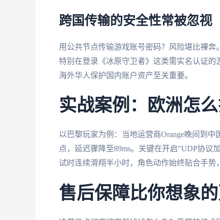
跨国传输的安全性常被忽视
用公共节点传输游戏账号密码？风险堪比裸奔。番
特别在登录《冰原守卫者》这类需实名认证的
海外华人保护国内账户资产至关重要。
实战案例：欧洲怎么打
以巴黎玩家为例：当地运营商Orange晚间到中
点，延迟骤降至89ms。关键在开启"UDP协议
试时连续滑翔半小时，角色动作始终贴合手势
售后保障比你想象的