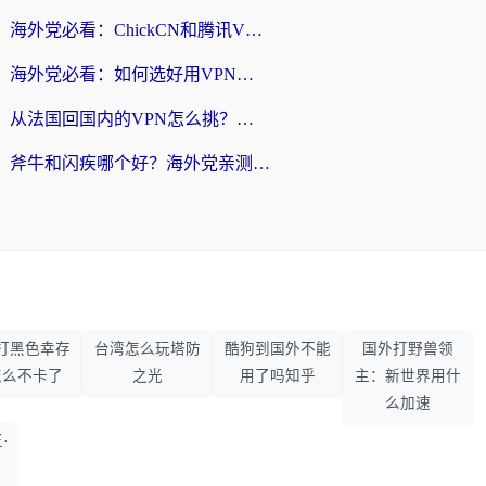
海外党必看：ChickCN和腾讯VPN好用吗？3招选对回国加速器，告别地区限制
海外党必看：如何选好用VPN实现国内资源无缝访问？从越南到全球都适用
从法国回国内的VPN怎么挑？海外党亲测：稳定、多端、安全才是关键
斧牛和闪疾哪个好？海外党亲测3款回国加速器，教你选到不踩坑的那一款
打黑色幸存
台湾怎么玩塔防
酷狗到国外不能
国外打野兽领
怎么不卡了
之光
用了吗知乎
主：新世界用什
么加速
·