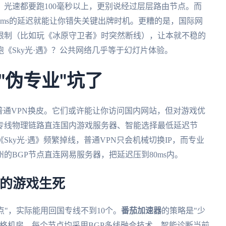
光速都要跑100毫秒以上，更别说经过层层路由节点。而
0ms的延迟就能让你错失关键出牌时机。更糟的是，国际网
限制（比如玩《冰原守卫者》时突然断线），让本就不稳的
《Sky光·遇》？公共网络几乎等于幻灯片体验。
"伪专业"坑了
普通VPN换皮。它们或许能让你访问国内网站，但对游戏优
专线物理链路直连国内游戏服务器、智能选择最低延迟节
ky光·遇》频繁掉线，普通VPN只会机械切换IP，而专业
的BGP节点直连网易服务器，把延迟压到80ms内。
你的游戏生死
点"，实际能用回国专线不到10个。
番茄加速器
的策略是"少
格机房，每个节点均采用BGP多线融合技术，智能诊断当前