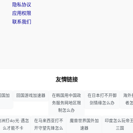
隐私协议
应用权限
联系我们
友情链接
回国加
回国游戏加速器
在韩国用中国政
在日本打不开御
海外
务服务网地区限
剑情缘怎么办
者
制怎么办
澳洲打sky光·遇怎
在马来西亚打不
魔兽世界国外加
印度怎么玩帝王
么才能不卡
开守望先锋怎么
速器
三国