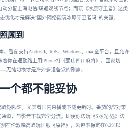
自动分配上海电信/联通双线节点；而玩《冰原守卫者》这类
态优化才是解决"国外网络能玩冰原守卫者吗"的关键。
被照顾到
支持Android、iOS、Windows、mac全平台，且允许
着你在通勤路上用iPhone打《蜀山四川麻将》，回家切
录——无缝切换才是海外多设备党的刚需。
一个都不能妥协
高峰期限速，尤其看国内直播或下载更新时。番茄的应对策
带宽通道，与影音下载完全分流。即便你边玩《Sky光·遇》边
测在伦敦晚高峰玩国服《原神》，丢包率稳定在0.2%以