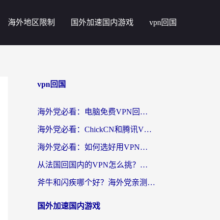
海外地区限制
国外加速国内游戏
vpn回国
vpn回国
海外党必看：电脑免费VPN回国真的靠谱吗？附实测对比与最优方案指南
海外党必看：ChickCN和腾讯VPN好用吗？3招选对回国加速器，告别地区限制
海外党必看：如何选好用VPN实现国内资源无缝访问？从越南到全球都适用
从法国回国内的VPN怎么挑？海外党亲测：稳定、多端、安全才是关键
斧牛和闪疾哪个好？海外党亲测3款回国加速器，教你选到不踩坑的那一款
国外加速国内游戏