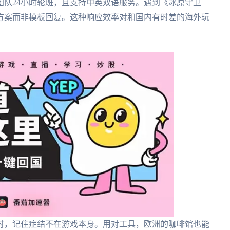
团队24小时轮班，且支持中英双语服务。遇到《冰原守卫
方案而非模板回复。这种响应效率对和国内有时差的海外玩
时，记住症结不在游戏本身。用对工具，欧洲的咖啡馆也能