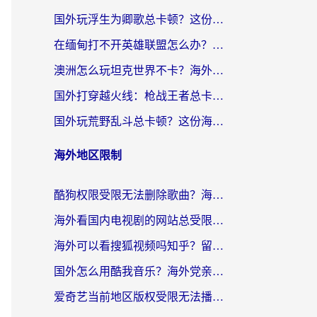
国外玩浮生为卿歌总卡顿？这份加速器选择指南帮你找回丝滑体验
在缅甸打不开英雄联盟怎么办？海外党亲测有效的国服游戏加速指南
澳洲怎么玩坦克世界不卡？海外党国服游戏加速终极指南（附逆战奇妙碰碰车解决方案）
国外打穿越火线：枪战王者总卡顿？这篇加速器推荐下载指南帮你解决延迟难题
国外玩荒野乱斗总卡顿？这份海外党专属的国服游戏加速攻略请收好
海外地区限制
酷狗权限受限无法删除歌曲？海外党听国内音乐的终极解决方案来了
海外看国内电视剧的网站总受限？教你选对回国加速器，轻松追热剧
海外可以看搜狐视频吗知乎？留学生亲测有效的回国加速器选择指南
国外怎么用酷我音乐？海外党亲测有效的回国加速方案，附千千音乐中文歌收听指南
爱奇艺当前地区版权受限无法播放？海外党追剧看电影的终极解决方案来了