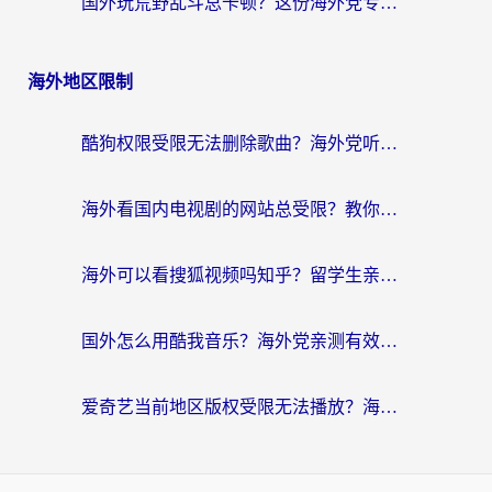
国外玩荒野乱斗总卡顿？这份海外党专属的国服游戏加速攻略请收好
海外地区限制
酷狗权限受限无法删除歌曲？海外党听国内音乐的终极解决方案来了
海外看国内电视剧的网站总受限？教你选对回国加速器，轻松追热剧
海外可以看搜狐视频吗知乎？留学生亲测有效的回国加速器选择指南
国外怎么用酷我音乐？海外党亲测有效的回国加速方案，附千千音乐中文歌收听指南
爱奇艺当前地区版权受限无法播放？海外党追剧看电影的终极解决方案来了