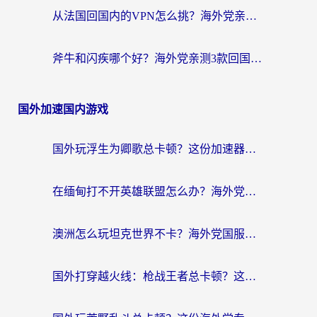
从法国回国内的VPN怎么挑？海外党亲测：稳定、多端、安全才是关键
斧牛和闪疾哪个好？海外党亲测3款回国加速器，教你选到不踩坑的那一款
国外加速国内游戏
国外玩浮生为卿歌总卡顿？这份加速器选择指南帮你找回丝滑体验
在缅甸打不开英雄联盟怎么办？海外党亲测有效的国服游戏加速指南
澳洲怎么玩坦克世界不卡？海外党国服游戏加速终极指南（附逆战奇妙碰碰车解决方案）
国外打穿越火线：枪战王者总卡顿？这篇加速器推荐下载指南帮你解决延迟难题