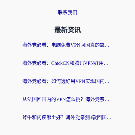
联系我们
最新资讯
海外党必看：电脑免费VPN回国真的靠谱吗？附实测对比与最优方案指南
海外党必看：ChickCN和腾讯VPN好用吗？3招选对回国加速器，告别地区限制
海外党必看：如何选好用VPN实现国内资源无缝访问？从越南到全球都适用
从法国回国内的VPN怎么挑？海外党亲测：稳定、多端、安全才是关键
斧牛和闪疾哪个好？海外党亲测3款回国加速器，教你选到不踩坑的那一款