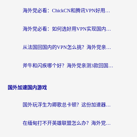
海外党必看：ChickCN和腾讯VPN好用吗？3招选对回国加速器，告别地区限制
海外党必看：如何选好用VPN实现国内资源无缝访问？从越南到全球都适用
从法国回国内的VPN怎么挑？海外党亲测：稳定、多端、安全才是关键
斧牛和闪疾哪个好？海外党亲测3款回国加速器，教你选到不踩坑的那一款
国外加速国内游戏
国外玩浮生为卿歌总卡顿？这份加速器选择指南帮你找回丝滑体验
在缅甸打不开英雄联盟怎么办？海外党亲测有效的国服游戏加速指南