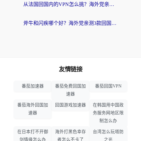
从法国回国内的VPN怎么挑？海外党亲测：稳定、多端、安全才是关键
斧牛和闪疾哪个好？海外党亲测3款回国加速器，教你选到不踩坑的那一款
友情链接
番茄加速器
番茄免费回国加
番茄回国VPN
速器
番茄海外回国加
回国游戏加速器
在韩国用中国政
速器
务服务网地区限
制怎么办
在日本打不开御
海外打黑色幸存
台湾怎么玩塔防
剑情缘怎么办
者怎么不卡了
之光