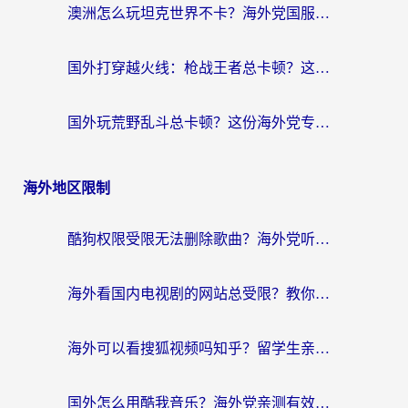
澳洲怎么玩坦克世界不卡？海外党国服游戏加速终极指南（附逆战奇妙碰碰车解决方案）
国外打穿越火线：枪战王者总卡顿？这篇加速器推荐下载指南帮你解决延迟难题
国外玩荒野乱斗总卡顿？这份海外党专属的国服游戏加速攻略请收好
海外地区限制
酷狗权限受限无法删除歌曲？海外党听国内音乐的终极解决方案来了
海外看国内电视剧的网站总受限？教你选对回国加速器，轻松追热剧
海外可以看搜狐视频吗知乎？留学生亲测有效的回国加速器选择指南
国外怎么用酷我音乐？海外党亲测有效的回国加速方案，附千千音乐中文歌收听指南