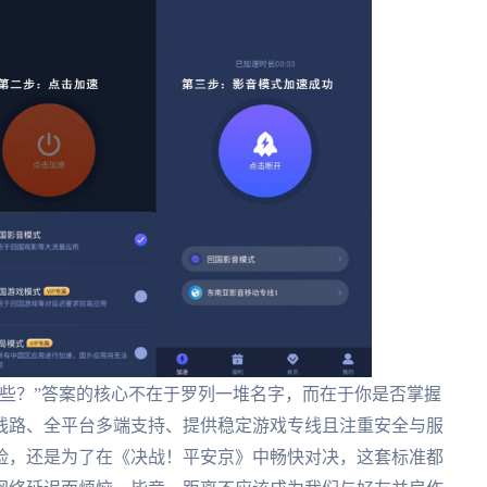
些？”答案的核心不在于罗列一堆名字，而在于你是否掌握
线路、全平台多端支持、提供稳定游戏专线且注重安全与服
险，还是为了在《决战！平安京》中畅快对决，这套标准都