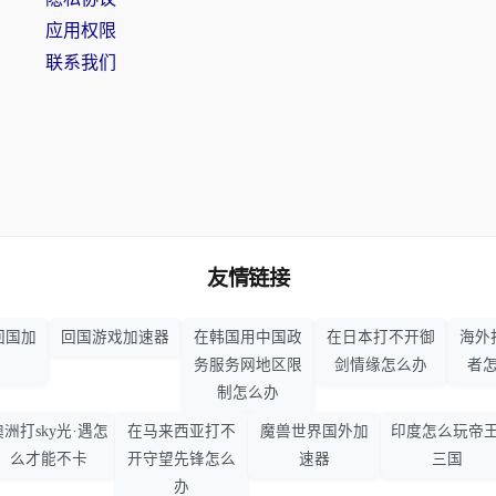
应用权限
联系我们
友情链接
回国加
回国游戏加速器
在韩国用中国政
在日本打不开御
海外
务服务网地区限
剑情缘怎么办
者
制怎么办
澳洲打sky光·遇怎
在马来西亚打不
魔兽世界国外加
印度怎么玩帝王
么才能不卡
开守望先锋怎么
速器
三国
办