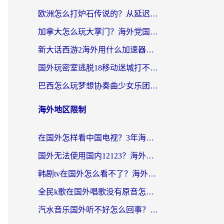
欧洲怎么打炉石传说的？从延迟999到丝滑上分，我找到了靠谱加速器
加拿大怎么玩大掌门？海外党国服游戏加速避坑指南（附实用工具推荐）
新大话西游2海外用什么加速器登录？老玩家亲测有效的国服游戏加速指南
国外玩密室逃脱18移动迷城打不开怎么办？海外玩家亲测有效的解决指南
巴西怎么玩梦想协奏曲少女乐团派对？海外党必看的国服游戏加速全攻略（附波兰天涯明月刀实用技巧）
海外地区限制
在国外怎样看中国电视？3年海外党亲测有效的追剧加速器指南
国外无法使用国内12123？海外华人必看：选对回国加速器，解决迪拜语音+12123访问难题
韩剧tv在国外怎么看不了？海外党追剧自由的终极解决方案来了
全民k歌在国外唱歌没有原音怎么办？别让地域限制毁了你的麦霸时刻
汽水音乐国外听不好怎么回事？海外党亲测有效的回国加速方案来了