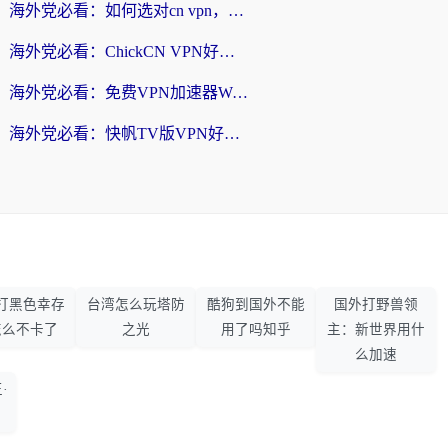
海外党必看：如何选对cn vpn，轻松解锁国内影音游戏？
海外党必看：ChickCN VPN好用吗？和星河VPN对比哪个回国效果更好？附真实体验+避坑指南
海外党必看：免费VPN加速器Windows版怎么选？附真实测评与无缝访问国内资源指南
海外党必看：快帆TV版VPN好用吗？和hi龟龟VPN对比哪个回国效果更好？附免费加速器选择指南
打黑色幸存
台湾怎么玩塔防
酷狗到国外不能
国外打野兽领
怎么不卡了
之光
用了吗知乎
主：新世界用什
么加速
·