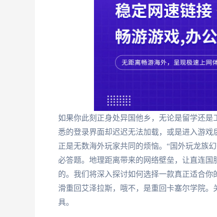
如果你此刻正身处异国他乡，无论是留学还是
悉的登录界面却迟迟无法加载，或是进入游戏
正是无数海外玩家共同的烦恼。“国外玩龙族幻
必答题。地理距离带来的网络壁垒，让直连国
的。我们将深入探讨如何选择一款真正适合你
滑重回艾泽拉斯，哦不，是重回卡塞尔学院。关
具。