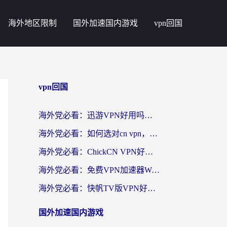
海外地区限制
国外加速国内游戏
vpn回国
vpn回国
海外党必看：迅游VPN好用吗？和番茄加速器VPN对比哪个回国效果更好？
海外党必看：如何选对cn vpn，轻松解锁国内影音游戏？
海外党必看：ChickCN VPN好用吗？和星河VPN对比哪个回国效果更好？附真实体验+避坑指南
海外党必看：免费VPN加速器Windows版怎么选？附真实测评与无缝访问国内资源指南
海外党必看：快帆TV版VPN好用吗？和hi龟龟VPN对比哪个回国效果更好？附免费加速器选择指南
国外加速国内游戏