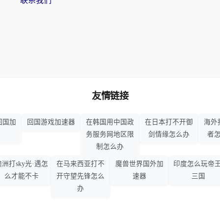
联系我们
友情链接
回国加
回国游戏加速器
在韩国用中国政
在日本打不开御
海外
务服务网地区限
剑情缘怎么办
者
制怎么办
澳洲打sky光·遇怎
在马来西亚打不
魔兽世界国外加
印度怎么玩帝王
么才能不卡
开守望先锋怎么
速器
三国
办