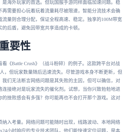
，是海外玩家的首选。但玩国服手游同样面临加速问题。稳
不再需要担心玩着玩着流量耗尽被限速，智能分流技术会确
流量则合理分配，保证全程高速、稳定。独享的100M带宽
实的后盾，避免因带宽共享造成的卡顿。
重要性
Battle Crush》（战斗粉碎）的例子。这款跨平台对战
800人，但玩家数量随后迅速流失。尽管游戏本身不断更新，但
。我们无法断言网络问题是其失败的主因，但可以确信，对
络连接绝对是玩家流失的催化剂。试想，当你兴致勃勃地进
你的挫败感会有多强？你可能再也不会打开那个游戏。这对
须纳入考量。网络问题可能随时出现，线路波动、本地网络
x24小时响应的专业技术团队。他们能快速定位问题，是本