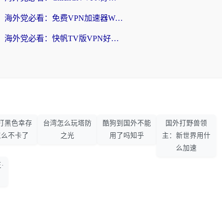
海外党必看：免费VPN加速器Windows版怎么选？附真实测评与无缝访问国内资源指南
海外党必看：快帆TV版VPN好用吗？和hi龟龟VPN对比哪个回国效果更好？附免费加速器选择指南
打黑色幸存
台湾怎么玩塔防
酷狗到国外不能
国外打野兽领
怎么不卡了
之光
用了吗知乎
主：新世界用什
么加速
·