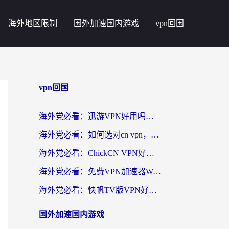
海外地区限制
国外加速国内游戏
vpn回国
vpn回国
海外党必看：迅游VPN好用吗？和番茄加速器VPN对比哪个回国效果更好？
海外党必看：如何选对cn vpn，轻松解锁国内影音游戏？
海外党必看：ChickCN VPN好用吗？和星河VPN对比哪个回国效果更好？附真实体验+避坑指南
海外党必看：免费VPN加速器Windows版怎么选？附真实测评与无缝访问国内资源指南
海外党必看：快帆TV版VPN好用吗？和hi龟龟VPN对比哪个回国效果更好？附免费加速器选择指南
国外加速国内游戏