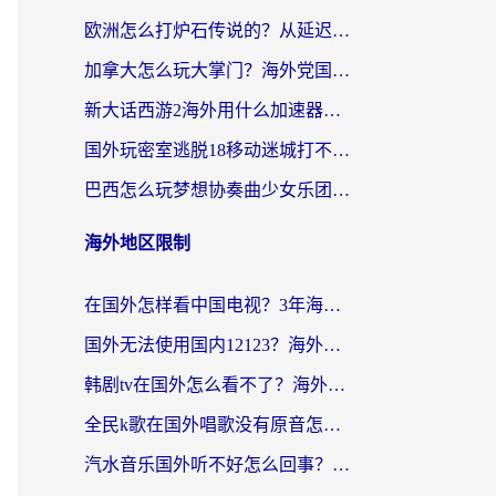
欧洲怎么打炉石传说的？从延迟999到丝滑上分，我找到了靠谱加速器
加拿大怎么玩大掌门？海外党国服游戏加速避坑指南（附实用工具推荐）
新大话西游2海外用什么加速器登录？老玩家亲测有效的国服游戏加速指南
国外玩密室逃脱18移动迷城打不开怎么办？海外玩家亲测有效的解决指南
巴西怎么玩梦想协奏曲少女乐团派对？海外党必看的国服游戏加速全攻略（附波兰天涯明月刀实用技巧）
海外地区限制
在国外怎样看中国电视？3年海外党亲测有效的追剧加速器指南
国外无法使用国内12123？海外华人必看：选对回国加速器，解决迪拜语音+12123访问难题
韩剧tv在国外怎么看不了？海外党追剧自由的终极解决方案来了
全民k歌在国外唱歌没有原音怎么办？别让地域限制毁了你的麦霸时刻
汽水音乐国外听不好怎么回事？海外党亲测有效的回国加速方案来了