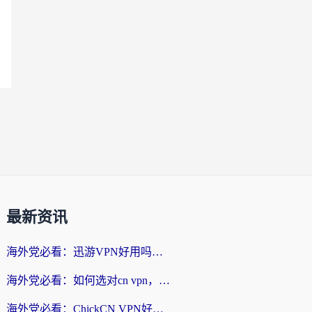
最新资讯
海外党必看：迅游VPN好用吗？和番茄加速器VPN对比哪个回国效果更好？
海外党必看：如何选对cn vpn，轻松解锁国内影音游戏？
海外党必看：ChickCN VPN好用吗？和星河VPN对比哪个回国效果更好？附真实体验+避坑指南