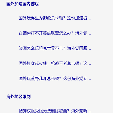
国外加速国内游戏
国外玩浮生为卿歌总卡顿？这份加速器选择指南帮你找回丝滑体验
在缅甸打不开英雄联盟怎么办？海外党亲测有效的国服游戏加速指南
澳洲怎么玩坦克世界不卡？海外党国服游戏加速终极指南（附逆战奇妙碰碰车解决方案）
国外打穿越火线：枪战王者总卡顿？这篇加速器推荐下载指南帮你解决延迟难题
国外玩荒野乱斗总卡顿？这份海外党专属的国服游戏加速攻略请收好
海外地区限制
酷狗权限受限无法删除歌曲？海外党听国内音乐的终极解决方案来了