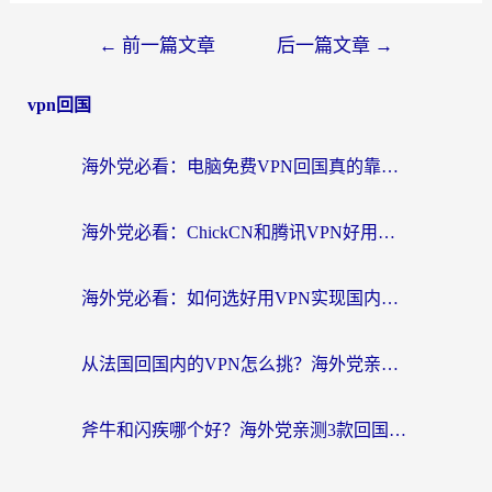
←
前一篇文章
后一篇文章
→
vpn回国
海外党必看：电脑免费VPN回国真的靠谱吗？附实测对比与最优方案指南
海外党必看：ChickCN和腾讯VPN好用吗？3招选对回国加速器，告别地区限制
海外党必看：如何选好用VPN实现国内资源无缝访问？从越南到全球都适用
从法国回国内的VPN怎么挑？海外党亲测：稳定、多端、安全才是关键
斧牛和闪疾哪个好？海外党亲测3款回国加速器，教你选到不踩坑的那一款