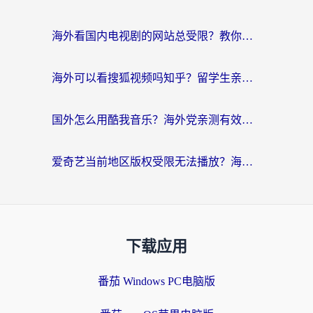
海外看国内电视剧的网站总受限？教你选对回国加速器，轻松追热剧
海外可以看搜狐视频吗知乎？留学生亲测有效的回国加速器选择指南
国外怎么用酷我音乐？海外党亲测有效的回国加速方案，附千千音乐中文歌收听指南
爱奇艺当前地区版权受限无法播放？海外党追剧看电影的终极解决方案来了
下载应用
番茄 Windows PC电脑版