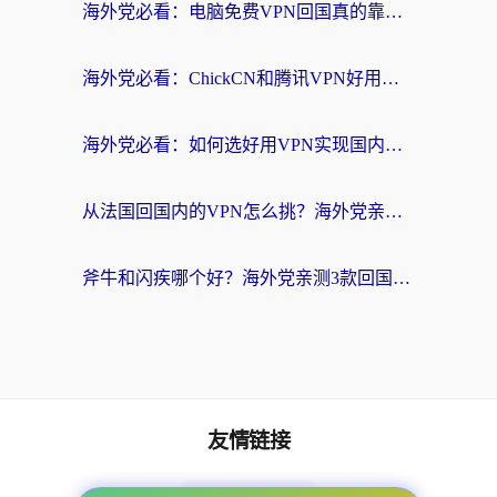
海外党必看：电脑免费VPN回国真的靠谱吗？附实测对比与最优方案指南
海外党必看：ChickCN和腾讯VPN好用吗？3招选对回国加速器，告别地区限制
海外党必看：如何选好用VPN实现国内资源无缝访问？从越南到全球都适用
从法国回国内的VPN怎么挑？海外党亲测：稳定、多端、安全才是关键
斧牛和闪疾哪个好？海外党亲测3款回国加速器，教你选到不踩坑的那一款
友情链接