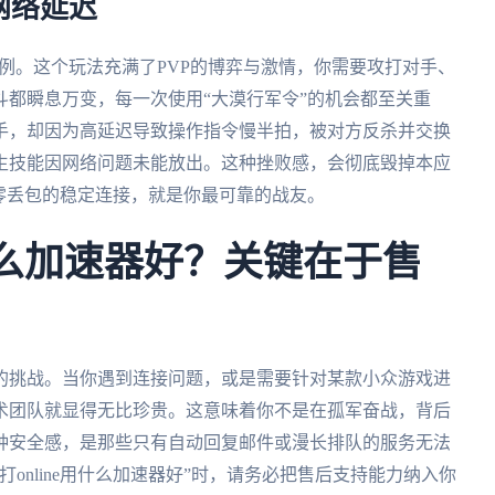
网络延迟
为例。这个玩法充满了PVP的博弈与激情，你需要攻打对手、
斗都瞬息万变，每一次使用“大漠行军令”的机会都至关重
手，却因为高延迟导致操作指令慢半拍，被对方反杀并交换
生技能因网络问题未能放出。这种挫败感，会彻底毁掉本应
零丢包的稳定连接，就是你最可靠的战友。
用什么加速器好？关键在于售
的挑战。当你遇到连接问题，或是需要针对某款小众游戏进
术团队就显得无比珍贵。这意味着你不是在孤军奋战，背后
这种安全感，是那些只有自动回复邮件或漫长排队的服务无法
online用什么加速器好”时，请务必把售后支持能力纳入你