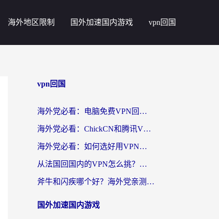
海外地区限制
国外加速国内游戏
vpn回国
vpn回国
海外党必看：电脑免费VPN回国真的靠谱吗？附实测对比与最优方案指南
海外党必看：ChickCN和腾讯VPN好用吗？3招选对回国加速器，告别地区限制
海外党必看：如何选好用VPN实现国内资源无缝访问？从越南到全球都适用
从法国回国内的VPN怎么挑？海外党亲测：稳定、多端、安全才是关键
斧牛和闪疾哪个好？海外党亲测3款回国加速器，教你选到不踩坑的那一款
国外加速国内游戏