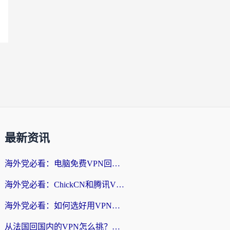
最新资讯
海外党必看：电脑免费VPN回国真的靠谱吗？附实测对比与最优方案指南
海外党必看：ChickCN和腾讯VPN好用吗？3招选对回国加速器，告别地区限制
海外党必看：如何选好用VPN实现国内资源无缝访问？从越南到全球都适用
从法国回国内的VPN怎么挑？海外党亲测：稳定、多端、安全才是关键