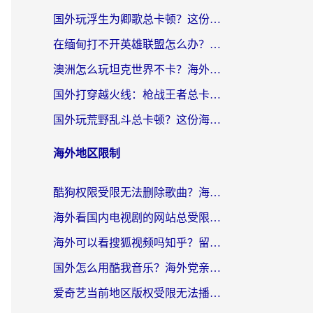
国外玩浮生为卿歌总卡顿？这份加速器选择指南帮你找回丝滑体验
在缅甸打不开英雄联盟怎么办？海外党亲测有效的国服游戏加速指南
澳洲怎么玩坦克世界不卡？海外党国服游戏加速终极指南（附逆战奇妙碰碰车解决方案）
国外打穿越火线：枪战王者总卡顿？这篇加速器推荐下载指南帮你解决延迟难题
国外玩荒野乱斗总卡顿？这份海外党专属的国服游戏加速攻略请收好
海外地区限制
酷狗权限受限无法删除歌曲？海外党听国内音乐的终极解决方案来了
海外看国内电视剧的网站总受限？教你选对回国加速器，轻松追热剧
海外可以看搜狐视频吗知乎？留学生亲测有效的回国加速器选择指南
国外怎么用酷我音乐？海外党亲测有效的回国加速方案，附千千音乐中文歌收听指南
爱奇艺当前地区版权受限无法播放？海外党追剧看电影的终极解决方案来了