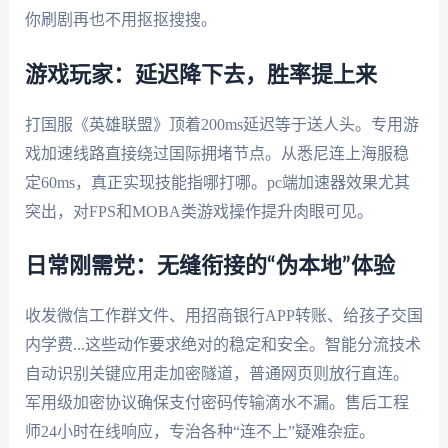
你刷剧再也不用抠抠搜搜。
游戏玩家：延迟降下去，胜率提上来
打国服《英雄联盟》顶着200ms延迟等于送人头。专用游
戏加速线路直接绕过国际拥堵节点。从悉尼连上海服稳
定60ms，真正实现技能指哪打哪。pc端加速器效果尤其
突出，对FPS和MOBA类游戏操作提升肉眼可见。
日常刚需党：无缝衔接的“伪本地”体验
收发微信工作群文件、用招商银行APP转账、给孩子交国
内学费...这些动作要求绝对的稳定和安全。智能分流技术
自动识别关键应用走加密隧道，普通网页则放行直连。
军用级加密协议确保支付密码传输滴水不漏。售后工程
师24小时在线响应，专治各种“连不上”疑难杂症。