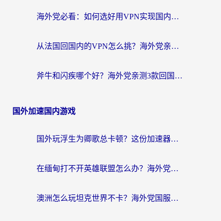
海外党必看：如何选好用VPN实现国内资源无缝访问？从越南到全球都适用
从法国回国内的VPN怎么挑？海外党亲测：稳定、多端、安全才是关键
斧牛和闪疾哪个好？海外党亲测3款回国加速器，教你选到不踩坑的那一款
国外加速国内游戏
国外玩浮生为卿歌总卡顿？这份加速器选择指南帮你找回丝滑体验
在缅甸打不开英雄联盟怎么办？海外党亲测有效的国服游戏加速指南
澳洲怎么玩坦克世界不卡？海外党国服游戏加速终极指南（附逆战奇妙碰碰车解决方案）