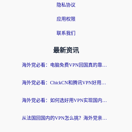
隐私协议
应用权限
联系我们
最新资讯
海外党必看：电脑免费VPN回国真的靠谱吗？附实测对比与最优方案指南
海外党必看：ChickCN和腾讯VPN好用吗？3招选对回国加速器，告别地区限制
海外党必看：如何选好用VPN实现国内资源无缝访问？从越南到全球都适用
从法国回国内的VPN怎么挑？海外党亲测：稳定、多端、安全才是关键