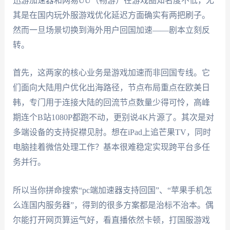
迅游加速器和网易UU（畅游）在游戏圈知名度不低，尤
其是在国内玩外服游戏优化延迟方面确实有两把刷子。
然而一旦场景切换到海外用户回国加速——剧本立刻反
转。
首先，这两家的核心业务是游戏加速而非回国专线。它
们面向大陆用户优化出海路径，节点布局重点在欧美日
韩，专门用于连接大陆的回流节点数量少得可怜，高峰
期连个B站1080P都跑不动，更别说4K片源了。其次是对
多端设备的支持捉襟见肘。想在iPad上追芒果TV，同时
电脑挂着微信处理工作？基本很难稳定实现跨平台多任
务并行。
所以当你拼命搜索“pc端加速器支持回国”、“苹果手机怎
么连国内服务器”，得到的很多方案都是治标不治本。偶
尔能打开网页算运气好，看直播依然卡顿，打国服游戏