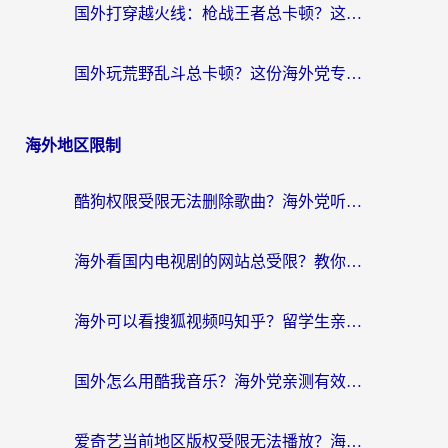
国外打穿越火线：枪战王者总卡顿？这篇加速器推荐下载指南帮你解决延迟难题
国外玩荒野乱斗总卡顿？这份海外党专属的国服游戏加速攻略请收好
海外地区限制
酷狗权限受限无法删除歌曲？海外党听国内音乐的终极解决方案来了
海外看国内电视剧的网站总受限？教你选对回国加速器，轻松追热剧
海外可以看搜狐视频吗知乎？留学生亲测有效的回国加速器选择指南
国外怎么用酷我音乐？海外党亲测有效的回国加速方案，附千千音乐中文歌收听指南
爱奇艺当前地区版权受限无法播放？海外党追剧看电影的终极解决方案来了