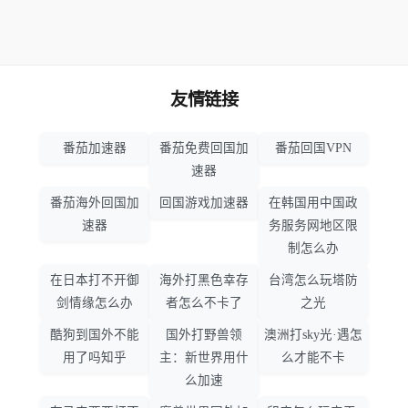
友情链接
番茄加速器
番茄免费回国加
番茄回国VPN
速器
番茄海外回国加
回国游戏加速器
在韩国用中国政
速器
务服务网地区限
制怎么办
在日本打不开御
海外打黑色幸存
台湾怎么玩塔防
剑情缘怎么办
者怎么不卡了
之光
酷狗到国外不能
国外打野兽领
澳洲打sky光·遇怎
用了吗知乎
主：新世界用什
么才能不卡
么加速