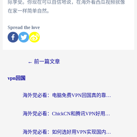
际享受。你现在可以自信地说，在海外看西瓜视频就像
在家一样简单自然。
Spread the love
←
前一篇文章
vpn回国
海外党必看：电脑免费VPN回国真的靠谱吗？附实测对比与最优方案指南
海外党必看：ChickCN和腾讯VPN好用吗？3招选对回国加速器，告别地区限制
海外党必看：如何选好用VPN实现国内资源无缝访问？从越南到全球都适用