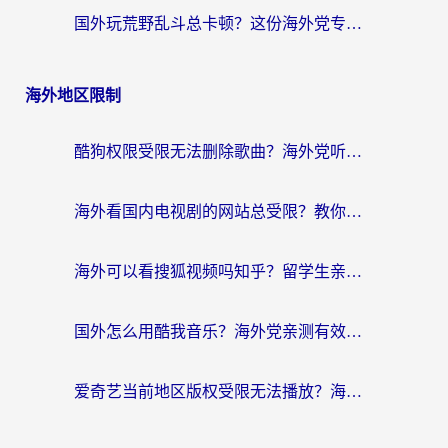
国外玩荒野乱斗总卡顿？这份海外党专属的国服游戏加速攻略请收好
海外地区限制
酷狗权限受限无法删除歌曲？海外党听国内音乐的终极解决方案来了
海外看国内电视剧的网站总受限？教你选对回国加速器，轻松追热剧
海外可以看搜狐视频吗知乎？留学生亲测有效的回国加速器选择指南
国外怎么用酷我音乐？海外党亲测有效的回国加速方案，附千千音乐中文歌收听指南
爱奇艺当前地区版权受限无法播放？海外党追剧看电影的终极解决方案来了