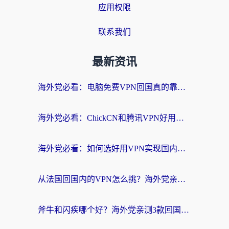
应用权限
联系我们
最新资讯
海外党必看：电脑免费VPN回国真的靠谱吗？附实测对比与最优方案指南
海外党必看：ChickCN和腾讯VPN好用吗？3招选对回国加速器，告别地区限制
海外党必看：如何选好用VPN实现国内资源无缝访问？从越南到全球都适用
从法国回国内的VPN怎么挑？海外党亲测：稳定、多端、安全才是关键
斧牛和闪疾哪个好？海外党亲测3款回国加速器，教你选到不踩坑的那一款