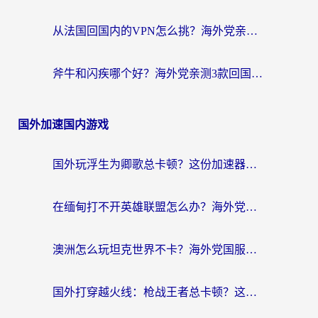
从法国回国内的VPN怎么挑？海外党亲测：稳定、多端、安全才是关键
斧牛和闪疾哪个好？海外党亲测3款回国加速器，教你选到不踩坑的那一款
国外加速国内游戏
国外玩浮生为卿歌总卡顿？这份加速器选择指南帮你找回丝滑体验
在缅甸打不开英雄联盟怎么办？海外党亲测有效的国服游戏加速指南
澳洲怎么玩坦克世界不卡？海外党国服游戏加速终极指南（附逆战奇妙碰碰车解决方案）
国外打穿越火线：枪战王者总卡顿？这篇加速器推荐下载指南帮你解决延迟难题