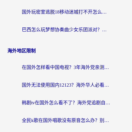
国外玩密室逃脱18移动迷城打不开怎么办？海外玩家亲测有效的解决指南
巴西怎么玩梦想协奏曲少女乐团派对？海外党必看的国服游戏加速全攻略（附波兰天涯明月刀实用技巧）
海外地区限制
在国外怎样看中国电视？3年海外党亲测有效的追剧加速器指南
国外无法使用国内12123？海外华人必看：选对回国加速器，解决迪拜语音+12123访问难题
韩剧tv在国外怎么看不了？海外党追剧自由的终极解决方案来了
全民k歌在国外唱歌没有原音怎么办？别让地域限制毁了你的麦霸时刻