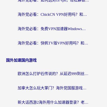
海外党必看：如何选对cn vpn，轻松解锁国内影音游戏？
海外党必看：ChickCN VPN好用吗？和星河VPN对比哪个回国效果更好？附真实体验+避坑指南
海外党必看：免费VPN加速器Windows版怎么选？附真实测评与无缝访问国内资源指南
海外党必看：快帆TV版VPN好用吗？和hi龟龟VPN对比哪个回国效果更好？附免费加速器选择指南
国外加速国内游戏
欧洲怎么打炉石传说的？从延迟999到丝滑上分，我找到了靠谱加速器
加拿大怎么玩大掌门？海外党国服游戏加速避坑指南（附实用工具推荐）
新大话西游2海外用什么加速器登录？老玩家亲测有效的国服游戏加速指南