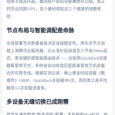
视频卡成连环画，重则账户密码全都裸奔在公网。真正
的专业回国VPN，至少要经得起这三个维度的残酷考
验：
节点布局与智能调配是命脉
全球部署节点数量直接决定连接稳定性。用东京节点加
载上海腾讯云服务器，比从洛杉矶绕道至少节省200ms延
迟。更关键的是智能路由技术——当我用QuickBack加速
器看爱奇艺时，系统会自动给我匹配距离爱奇艺机房最
近的可用专线。根据实测记录：晚上黄金时段观看《甄
嬛传》1080P，QuickBack全程缓冲0次，而同类工具平均
触发3-5次加载进度条。
多设备无缝切换已成刚需
留学生通常都是"数字游民"配置：手机刷剧iPad社交，电