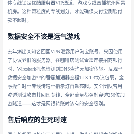
体专线锁定优酷服务器VIP通道、游戏专线直插杭州网易
机房。这种颗粒度的专线划分，才能确保支付宝刷脸付
款不超时。
数据安全不该是运气游戏
去年爆出某知名回国VPN泄露用户淘宝账号，只因使用
了协议老旧的服务器。在咖啡店测试雷霆连接招商银行
时，Wireshark抓包检测到DNS查询无加密传输。反观**
数据安全加密**的
番茄加速器
全程TLS 1.3协议包裹，金
融操作时**专线传输**指示灯自动亮起。安全团队曾用
渗透测试攻击其回国专线，全部流量都强制穿透256位加
密隧道——这才是网银转账时该有的安全级别。
售后响应的生死时速