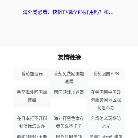
海外党必看：快帆TV版VPN好用吗？和hi龟龟VPN对比哪个回国效果更好？附免费加速器选择指南
友情链接
番茄加速器
番茄免费回国加
番茄回国VPN
速器
番茄海外回国加
回国游戏加速器
在韩国用中国政
速器
务服务网地区限
制怎么办
在日本打不开御
海外打黑色幸存
台湾怎么玩塔防
剑情缘怎么办
者怎么不卡了
之光
酷狗到国外不能
国外打野兽领
澳洲打sky光·遇怎