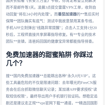
国庆长假看《长安三万里》卡顿，你肯定希望立刻解决
而不是邮件等3天。凌晨3点提交雷霆VPN工单，收到自
动回复"将在24小时内处理"。而
番茄加速器
的**售后实时
保障**团队确实有底气：测试中我故意禁用某条专线，
手机APP立刻弹出"线路异常提醒"；点击人工支持1分20
秒后，工程师直接共享屏幕指导修复。有**专业的技术
团队**坐镇，连爸妈回国的健康宝异常都能指导排查。
免费加速器的甜蜜陷阱 你踩过
几个？
搜**国内免费加速器**总能跳出各种"永久0元VIP"。这
些工具最危险的不仅是限速问题：去年曝光的FreeCN服
务会在后台抓取微信聊天记录；某加速APP要求授权"读
取短信权限"，最终导出用户手机银行验证码。想稳定追
剧还是建议走正规**vpn官网下载**通道，**精选回国影