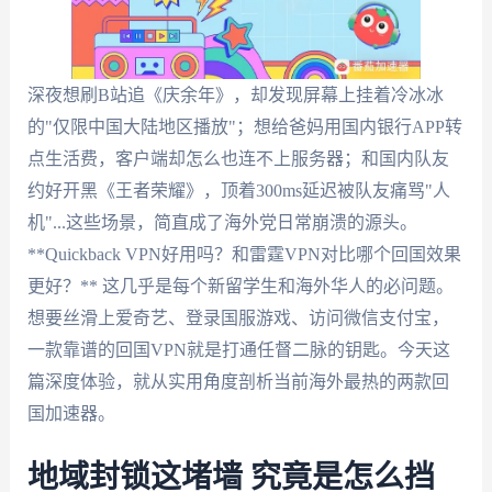
深夜想刷B站追《庆余年》，却发现屏幕上挂着冷冰冰
的"仅限中国大陆地区播放"；想给爸妈用国内银行APP转
点生活费，客户端却怎么也连不上服务器；和国内队友
约好开黑《王者荣耀》，顶着300ms延迟被队友痛骂"人
机"...这些场景，简直成了海外党日常崩溃的源头。
**Quickback VPN好用吗？和雷霆VPN对比哪个回国效果
更好？** 这几乎是每个新留学生和海外华人的必问题。
想要丝滑上爱奇艺、登录国服游戏、访问微信支付宝，
一款靠谱的回国VPN就是打通任督二脉的钥匙。今天这
篇深度体验，就从实用角度剖析当前海外最热的两款回
国加速器。
地域封锁这堵墙 究竟是怎么挡