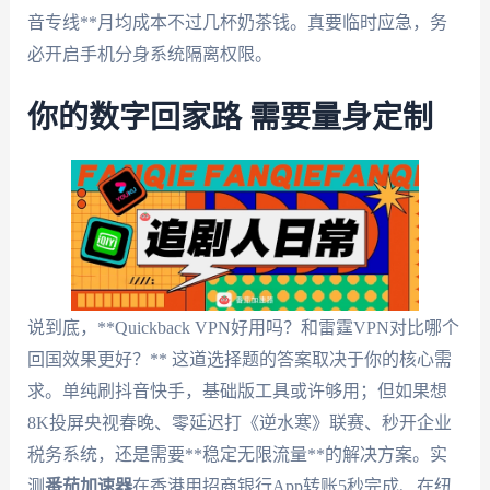
音专线**月均成本不过几杯奶茶钱。真要临时应急，务
必开启手机分身系统隔离权限。
你的数字回家路 需要量身定制
说到底，**Quickback VPN好用吗？和雷霆VPN对比哪个
回国效果更好？** 这道选择题的答案取决于你的核心需
求。单纯刷抖音快手，基础版工具或许够用；但如果想
8K投屏央视春晚、零延迟打《逆水寒》联赛、秒开企业
税务系统，还是需要**稳定无限流量**的解决方案。实
测
番茄加速器
在香港用招商银行App转账5秒完成、在纽