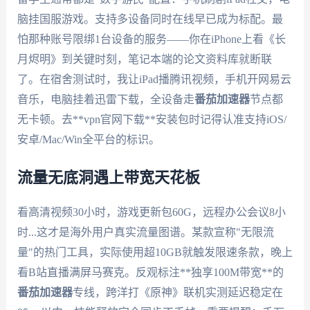
脑挂国服游戏。支持多设备同时在线早已成为标配。最
怕那种账号限绑1台设备的服务——你在iPhone上看《长
月烬明》到关键时刻，笔记本端的论文资料库就断联
了。在宿舍测试时，我让iPad播腾讯视频，手机开网易云
音乐，电脑挂着迅雷下载，全设备走
番茄加速器
节点都
无卡顿。去**vpn官网下载**安装包时记得认准支持iOS/
安卓/Mac/Win全平台的标识。
流量无底洞遇上带宽天花板
看高清视频30小时，游戏更新包60G，远程办公会议8小
时...这才是海外用户真实流量图谱。某款宣称"无限流
量"的热门工具，实际使用超10GB就触发限速条款，晚上
看B站直播满屏马赛克。反观标注**独享100M带宽**的
番茄加速器
专线，跨洋打《原神》联机实测延迟稳定在