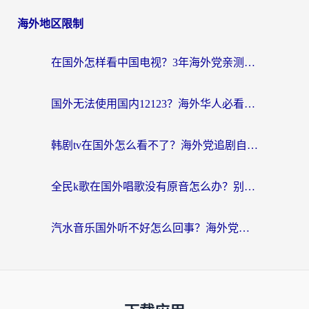
海外地区限制
在国外怎样看中国电视？3年海外党亲测有效的追剧加速器指南
国外无法使用国内12123？海外华人必看：选对回国加速器，解决迪拜语音+12123访问难题
韩剧tv在国外怎么看不了？海外党追剧自由的终极解决方案来了
全民k歌在国外唱歌没有原音怎么办？别让地域限制毁了你的麦霸时刻
汽水音乐国外听不好怎么回事？海外党亲测有效的回国加速方案来了