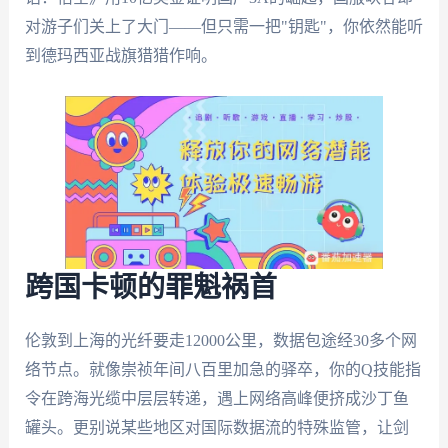
对游子们关上了大门——但只需一把"钥匙"，你依然能听
到德玛西亚战旗猎猎作响。
跨国卡顿的罪魁祸首
伦敦到上海的光纤要走12000公里，数据包途经30多个网
络节点。就像崇祯年间八百里加急的驿卒，你的Q技能指
令在跨海光缆中层层转递，遇上网络高峰便挤成沙丁鱼
罐头。更别说某些地区对国际数据流的特殊监管，让剑