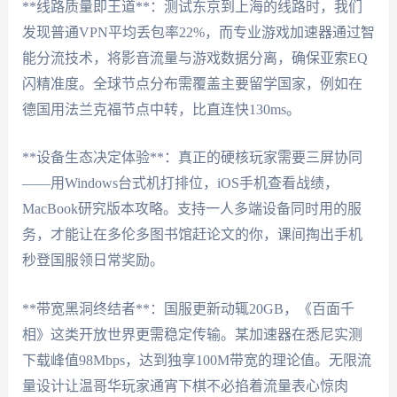
**线路质量即王道**：测试东京到上海的线路时，我们
发现普通VPN平均丢包率22%，而专业游戏加速器通过智
能分流技术，将影音流量与游戏数据分离，确保亚索EQ
闪精准度。全球节点分布需覆盖主要留学国家，例如在
德国用法兰克福节点中转，比直连快130ms。
**设备生态决定体验**：真正的硬核玩家需要三屏协同
——用Windows台式机打排位，iOS手机查看战绩，
MacBook研究版本攻略。支持一人多端设备同时用的服
务，才能让在多伦多图书馆赶论文的你，课间掏出手机
秒登国服领日常奖励。
**带宽黑洞终结者**：国服更新动辄20GB，《百面千
相》这类开放世界更需稳定传输。某加速器在悉尼实测
下载峰值98Mbps，达到独享100M带宽的理论值。无限流
量设计让温哥华玩家通宵下棋不必掐着流量表心惊肉