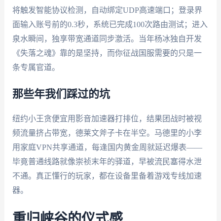
将触发智能协议检测，自动绑定UDP高速端口；登录界
面输入账号前的0.3秒，系统已完成100次路由测试；进入
泉水瞬间，独享带宽通道同步激活。当年杨冰独自开发
《失落之魂》靠的是坚持，而你征战国服需要的只是一
条专属官道。
那些年我们踩过的坑
纽约小王贪便宜用影音加速器打排位，结果团战时被视
频流量挤占带宽，德莱文斧子卡在半空。马德里的小李
用家庭VPN共享通道，每逢国内黄金周就延迟爆表——
毕竟普通线路就像崇祯末年的驿道，早被流民塞得水泄
不通。真正懂行的玩家，都在设备里备着游戏专线加速
器。
重归峡谷的仪式感