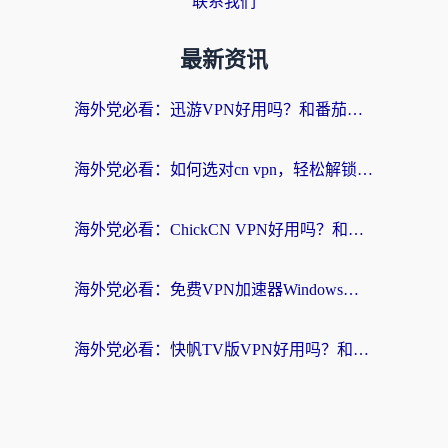
联系我们
最新资讯
海外党必看：迅游VPN好用吗？和番茄加速器VPN对比哪个回国效果更好？
海外党必看：如何选对cn vpn，轻松解锁国内影音游戏？
海外党必看：ChickCN VPN好用吗？和星河VPN对比哪个回国效果更好？附真实体验+避坑指南
海外党必看：免费VPN加速器Windows版怎么选？附真实测评与无缝访问国内资源指南
海外党必看：快帆TV版VPN好用吗？和hi龟龟VPN对比哪个回国效果更好？附免费加速器选择指南