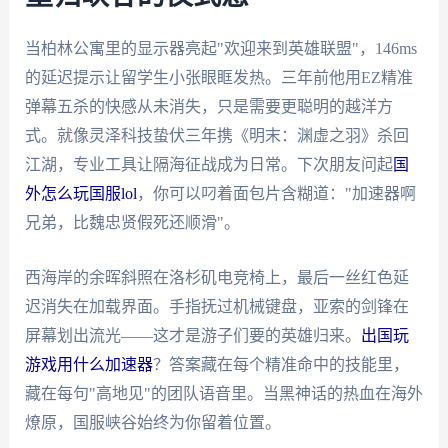
当柏林公寓里的显示器亮起"欢迎来到英雄联盟"，146ms
的延迟提示让留学生小张眼眶发热。三年前他用EZ精准
弹幕五杀的快感从未消失，只是需要更聪明的越洋方
式。就像灵泽科技蛰伏三年携《明末：渊虚之羽》杀回
江湖，专业工具让隔海征战成为日常。下次朋友问起
国
外怎么玩国服lol
，你可以叼着面包片含糊道："加速器啊
兄弟，比魏忠贤假死还顺滑"。
西海岸的余晖斜照在洛杉矶电竞椅上，最后一丝红色延
迟消失在加载界面。手指抚过机械键盘，亚索的剑锋在
屏幕划出流光——这才是游子们要的英雄归来。
出国玩
游戏用什么加速器
？答案藏在每个精准命中的技能里，
藏在每句"高地见"的团队语音里。当黑神话的热血在海外
燎原，国服峡谷始终为你留着位置。