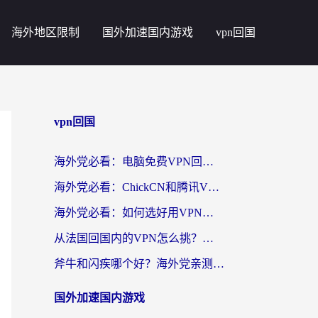
海外地区限制
国外加速国内游戏
vpn回国
vpn回国
海外党必看：电脑免费VPN回国真的靠谱吗？附实测对比与最优方案指南
海外党必看：ChickCN和腾讯VPN好用吗？3招选对回国加速器，告别地区限制
海外党必看：如何选好用VPN实现国内资源无缝访问？从越南到全球都适用
从法国回国内的VPN怎么挑？海外党亲测：稳定、多端、安全才是关键
斧牛和闪疾哪个好？海外党亲测3款回国加速器，教你选到不踩坑的那一款
国外加速国内游戏