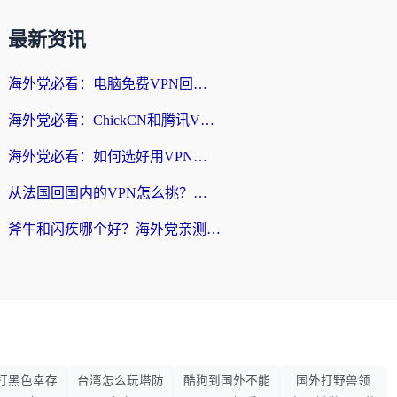
最新资讯
海外党必看：电脑免费VPN回国真的靠谱吗？附实测对比与最优方案指南
海外党必看：ChickCN和腾讯VPN好用吗？3招选对回国加速器，告别地区限制
海外党必看：如何选好用VPN实现国内资源无缝访问？从越南到全球都适用
从法国回国内的VPN怎么挑？海外党亲测：稳定、多端、安全才是关键
斧牛和闪疾哪个好？海外党亲测3款回国加速器，教你选到不踩坑的那一款
打黑色幸存
台湾怎么玩塔防
酷狗到国外不能
国外打野兽领