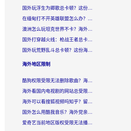
国外玩浮生为卿歌总卡顿？这份加速器选择指南帮你找回丝滑体验
在缅甸打不开英雄联盟怎么办？海外党亲测有效的国服游戏加速指南
澳洲怎么玩坦克世界不卡？海外党国服游戏加速终极指南（附逆战奇妙碰碰车解决方案）
国外打穿越火线：枪战王者总卡顿？这篇加速器推荐下载指南帮你解决延迟难题
国外玩荒野乱斗总卡顿？这份海外党专属的国服游戏加速攻略请收好
海外地区限制
酷狗权限受限无法删除歌曲？海外党听国内音乐的终极解决方案来了
海外看国内电视剧的网站总受限？教你选对回国加速器，轻松追热剧
海外可以看搜狐视频吗知乎？留学生亲测有效的回国加速器选择指南
国外怎么用酷我音乐？海外党亲测有效的回国加速方案，附千千音乐中文歌收听指南
爱奇艺当前地区版权受限无法播放？海外党追剧看电影的终极解决方案来了