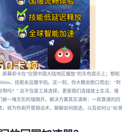
屏幕却卡在“仅限中国大陆地区播放”的灰色提示上；想和
60ms，技能永远慢半拍。这一刻，你大概会脱口而出：“到
用吗？” 这不仅是工具选择，更是我们连接故土生活、维
们被一堵无形的墙隔开。解决方案其实清晰：一款靠谱的回
章，就为你剥开营销话术，聊聊如何挑选，以及如何让“丝滑