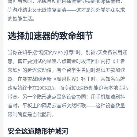
盟》启动时，系统自动把直播流量切换到480p保流畅，
等游戏结束又无缝恢复高清——这才是海外党梦寐以求
的智能生活。
选择加速器的致命细节
当你在知乎搜"稳定的VPN推荐"时，别被7天免费试用迷
惑。真正要测试的是晚八点黄金时段连回国内打《王者
荣耀》的延迟波动值。有个留学生曾同时测试五款加速
器，在暴雪战网更新《魔兽世界》补丁时，某知名品牌
速度始终卡在200KB/s，而专线加速器却能跑满本地百兆
带宽。另一个隐形痛点是多设备协同：用手机加速刷抖
音时，平板上的网易云音乐突然断联——这种设备数量
限制简直是当代酷刑。
安全这道隐形护城河