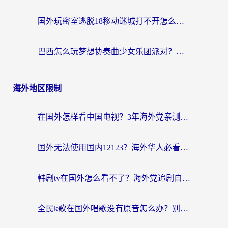
国外玩密室逃脱18移动迷城打不开怎么办？海外玩家亲测有效的解决指南
巴西怎么玩梦想协奏曲少女乐团派对？海外党必看的国服游戏加速全攻略（附波兰天涯明月刀实用技巧）
海外地区限制
在国外怎样看中国电视？3年海外党亲测有效的追剧加速器指南
国外无法使用国内12123？海外华人必看：选对回国加速器，解决迪拜语音+12123访问难题
韩剧tv在国外怎么看不了？海外党追剧自由的终极解决方案来了
全民k歌在国外唱歌没有原音怎么办？别让地域限制毁了你的麦霸时刻