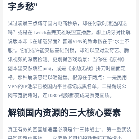
字乡愁"
试过凌晨三点蹲守国内电商秒杀，却在付款时遭遇闪退
吗？或是在Twitch看完英雄联盟直播后，想上虎牙对比解
说版本却卡在加载界面？普通VPN的致命伤在于"水土不
服"。它们或许能突破基础封锁，却难以应对爱奇艺、腾
讯视频的深度检测。更别提游戏场景：当你在《原神》
副本里突然跳红ping，或是《永劫无战》拼刀时画面定
格，那种崩溃感足以砸键盘。根源在于两点：一是民用
VPN的IP池早已被国内平台标记成黑名单，二是跨境公
网带宽拥堵时，连1080p视频都变成马赛克画质。
解锁国内资源的三大核心要素
真正有效的回国加速器必须是个"三体战士"。第一重武装
是智能路由系统——它要像老司机般熟悉所有跨境小