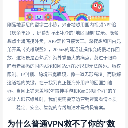
刚落地悉尼的留学生小陈，兴奋地想用国内视频APP追
《庆余年2》，屏幕却弹出冰冷的"地区限制"提示。晚餐
想点个海底捞外卖，APP定位直接罢工。深夜想和国内兄
弟开黑《英雄联盟》，200ms的延迟让操作变成慢动作回
放。这场景是否熟悉？海外党最大的痛点，莫过于眼睁
睁看着熟悉的国内APP和网站近在咫尺却无法触碰。版权
限制、IP封锁、跨境带宽瓶颈，像一道无形高墙。而破解
这道墙的关键，在于找到真正懂海外用户的回国加速
器。当网上铺天盖地的"雷神手游和KanCN哪个好"的争
论让人眼花缭乱时，我们更需要穿透营销迷雾看清本质
——稳定、安全、智能的专线加速才是终极答案。
为什么普通VPN救不了你的"数