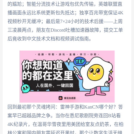
的尴尬；智能分流技术让游戏包优先传输，英雄联盟直
播画面永远比系统更新包先抵达；独享百兆带宽保证4K
视频秒开无缓冲；最后是7×24小时的技术后援——上周
三凌晨两点，朋友在Discord吐槽加速器故障，提交工单
后竟收到中文技术文档和视频调试指南。
回到最初那个灵魂拷问：雷神手游和KanCN哪个好？答
案早已超越品牌之争。当你在悉尼歌剧院旁连回B站看
4K纪录片，在温哥华雪夜里用美团给室友点奶茶，在柏
林公寓和国内朋友零延迟开黑时，那个让数字生活无缝