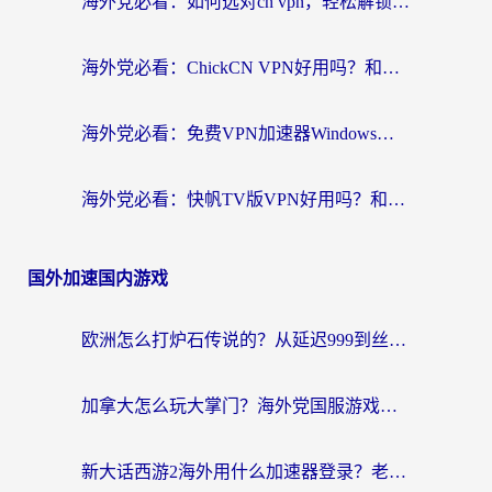
海外党必看：如何选对cn vpn，轻松解锁国内影音游戏？
海外党必看：ChickCN VPN好用吗？和星河VPN对比哪个回国效果更好？附真实体验+避坑指南
海外党必看：免费VPN加速器Windows版怎么选？附真实测评与无缝访问国内资源指南
海外党必看：快帆TV版VPN好用吗？和hi龟龟VPN对比哪个回国效果更好？附免费加速器选择指南
国外加速国内游戏
欧洲怎么打炉石传说的？从延迟999到丝滑上分，我找到了靠谱加速器
加拿大怎么玩大掌门？海外党国服游戏加速避坑指南（附实用工具推荐）
新大话西游2海外用什么加速器登录？老玩家亲测有效的国服游戏加速指南