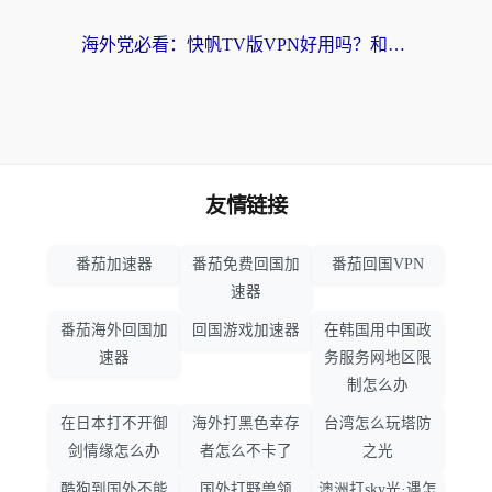
海外党必看：快帆TV版VPN好用吗？和hi龟龟VPN对比哪个回国效果更好？附免费加速器选择指南
友情链接
番茄加速器
番茄免费回国加
番茄回国VPN
速器
番茄海外回国加
回国游戏加速器
在韩国用中国政
速器
务服务网地区限
制怎么办
在日本打不开御
海外打黑色幸存
台湾怎么玩塔防
剑情缘怎么办
者怎么不卡了
之光
酷狗到国外不能
国外打野兽领
澳洲打sky光·遇怎