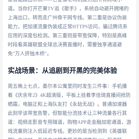
道。当你打开芒果TV追《歌手》，系统自动避开拥堵的
上海出口，转而走广州骨干网专线。第二重是协议伪装
能力，把加速流量伪装成正常HTTPS访问，骗过腾讯系
应用的深度包检测。第三重则是带宽保障，特别是高峰
时段看英雄联盟全球总决赛直播时，需要独享通道避
免"万人挤独木桥"。
实战场景：从追剧到开黑的完美体验
周五晚上七点，墨尔本公寓里同时发生三件事：手机播
着《庆余年2》4K超清版，平板上挂着李佳琦直播间抢防
晒霜，电脑正和上海队友打《永劫无战》。普通加速器
此刻早该带宽告警，但智能分流技术让三种流量各行其
道：视频走影音专用隧道，购物APP走金融加密通道，游
戏流量则注入低延迟专线。更妙的是当检测到《英雄联