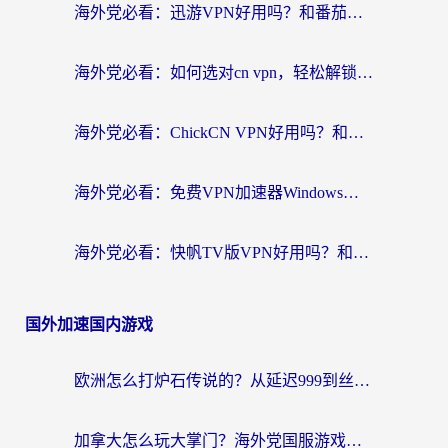
海外党必看：迅游VPN好用吗？和番茄加速器VPN对比哪个回国效果更好？
海外党必看：如何选对cn vpn，轻松解锁国内影音游戏？
海外党必看：ChickCN VPN好用吗？和星河VPN对比哪个回国效果更好？附真实体验+避坑指南
海外党必看：免费VPN加速器Windows版怎么选？附真实测评与无缝访问国内资源指南
海外党必看：快帆TV版VPN好用吗？和hi龟龟VPN对比哪个回国效果更好？附免费加速器选择指南
国外加速国内游戏
欧洲怎么打炉石传说的？从延迟999到丝滑上分，我找到了靠谱加速器
加拿大怎么玩大掌门？海外党国服游戏加速避坑指南（附实用工具推荐）