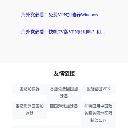
海外党必看：免费VPN加速器Windows版怎么选？附真实测评与无缝访问国内资源指南
海外党必看：快帆TV版VPN好用吗？和hi龟龟VPN对比哪个回国效果更好？附免费加速器选择指南
友情链接
番茄加速器
番茄免费回国加
番茄回国VPN
速器
番茄海外回国加
回国游戏加速器
在韩国用中国政
速器
务服务网地区限
制怎么办