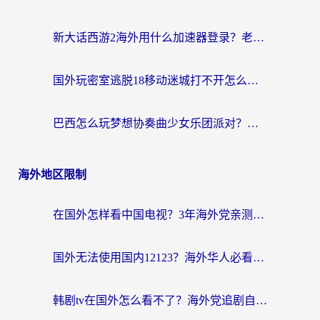
新大话西游2海外用什么加速器登录？老玩家亲测有效的国服游戏加速指南
国外玩密室逃脱18移动迷城打不开怎么办？海外玩家亲测有效的解决指南
巴西怎么玩梦想协奏曲少女乐团派对？海外党必看的国服游戏加速全攻略（附波兰天涯明月刀实用技巧）
海外地区限制
在国外怎样看中国电视？3年海外党亲测有效的追剧加速器指南
国外无法使用国内12123？海外华人必看：选对回国加速器，解决迪拜语音+12123访问难题
韩剧tv在国外怎么看不了？海外党追剧自由的终极解决方案来了