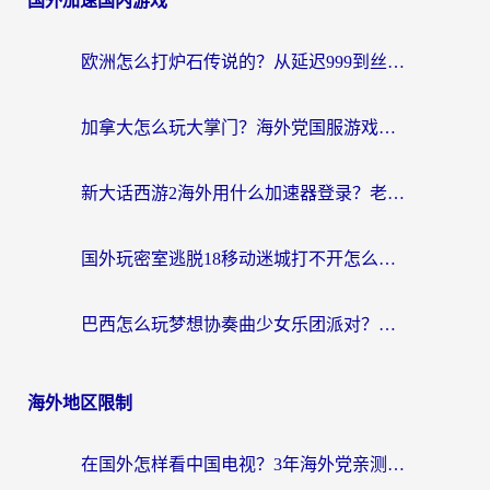
国外加速国内游戏
欧洲怎么打炉石传说的？从延迟999到丝滑上分，我找到了靠谱加速器
加拿大怎么玩大掌门？海外党国服游戏加速避坑指南（附实用工具推荐）
新大话西游2海外用什么加速器登录？老玩家亲测有效的国服游戏加速指南
国外玩密室逃脱18移动迷城打不开怎么办？海外玩家亲测有效的解决指南
巴西怎么玩梦想协奏曲少女乐团派对？海外党必看的国服游戏加速全攻略（附波兰天涯明月刀实用技巧）
海外地区限制
在国外怎样看中国电视？3年海外党亲测有效的追剧加速器指南