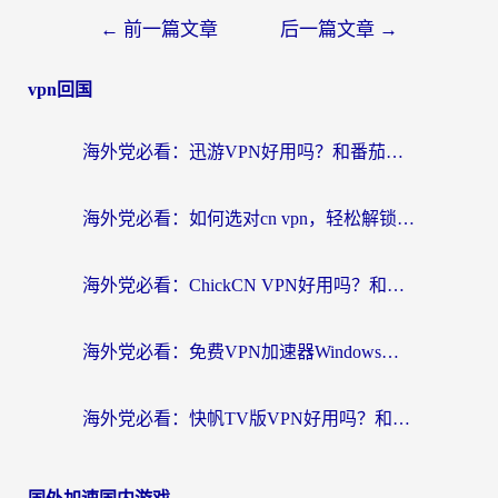
←
前一篇文章
后一篇文章
→
vpn回国
海外党必看：迅游VPN好用吗？和番茄加速器VPN对比哪个回国效果更好？
海外党必看：如何选对cn vpn，轻松解锁国内影音游戏？
海外党必看：ChickCN VPN好用吗？和星河VPN对比哪个回国效果更好？附真实体验+避坑指南
海外党必看：免费VPN加速器Windows版怎么选？附真实测评与无缝访问国内资源指南
海外党必看：快帆TV版VPN好用吗？和hi龟龟VPN对比哪个回国效果更好？附免费加速器选择指南