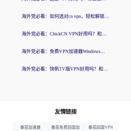
海外党必看：如何选对cn vpn，轻松解锁国内影音游戏？
海外党必看：ChickCN VPN好用吗？和星河VPN对比哪个回国效果更好？附真实体验+避坑指南
海外党必看：免费VPN加速器Windows版怎么选？附真实测评与无缝访问国内资源指南
海外党必看：快帆TV版VPN好用吗？和hi龟龟VPN对比哪个回国效果更好？附免费加速器选择指南
友情链接
番茄加速器
番茄免费回国加
番茄回国VPN