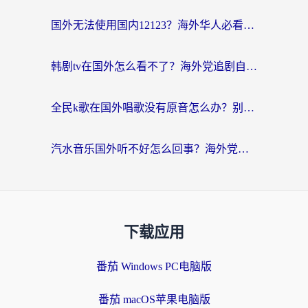
国外无法使用国内12123？海外华人必看：选对回国加速器，解决迪拜语音+12123访问难题
韩剧tv在国外怎么看不了？海外党追剧自由的终极解决方案来了
全民k歌在国外唱歌没有原音怎么办？别让地域限制毁了你的麦霸时刻
汽水音乐国外听不好怎么回事？海外党亲测有效的回国加速方案来了
下载应用
番茄 Windows PC电脑版
番茄 macOS苹果电脑版