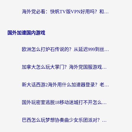
海外党必看：快帆TV版VPN好用吗？和hi龟龟VPN对比哪个回国效果更好？附免费加速器选择指南
国外加速国内游戏
欧洲怎么打炉石传说的？从延迟999到丝滑上分，我找到了靠谱加速器
加拿大怎么玩大掌门？海外党国服游戏加速避坑指南（附实用工具推荐）
新大话西游2海外用什么加速器登录？老玩家亲测有效的国服游戏加速指南
国外玩密室逃脱18移动迷城打不开怎么办？海外玩家亲测有效的解决指南
巴西怎么玩梦想协奏曲少女乐团派对？海外党必看的国服游戏加速全攻略（附波兰天涯明月刀实用技巧）