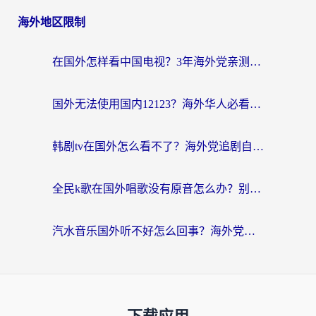
海外地区限制
在国外怎样看中国电视？3年海外党亲测有效的追剧加速器指南
国外无法使用国内12123？海外华人必看：选对回国加速器，解决迪拜语音+12123访问难题
韩剧tv在国外怎么看不了？海外党追剧自由的终极解决方案来了
全民k歌在国外唱歌没有原音怎么办？别让地域限制毁了你的麦霸时刻
汽水音乐国外听不好怎么回事？海外党亲测有效的回国加速方案来了