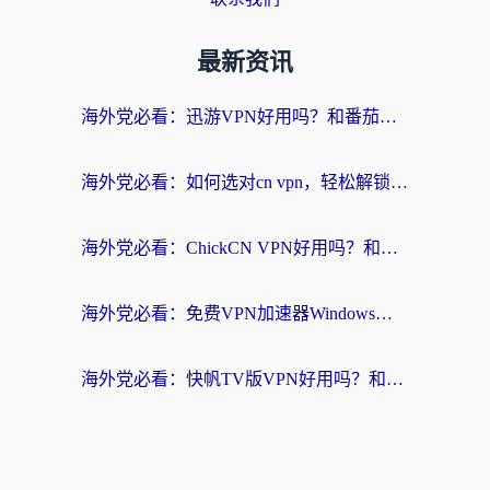
最新资讯
海外党必看：迅游VPN好用吗？和番茄加速器VPN对比哪个回国效果更好？
海外党必看：如何选对cn vpn，轻松解锁国内影音游戏？
海外党必看：ChickCN VPN好用吗？和星河VPN对比哪个回国效果更好？附真实体验+避坑指南
海外党必看：免费VPN加速器Windows版怎么选？附真实测评与无缝访问国内资源指南
海外党必看：快帆TV版VPN好用吗？和hi龟龟VPN对比哪个回国效果更好？附免费加速器选择指南