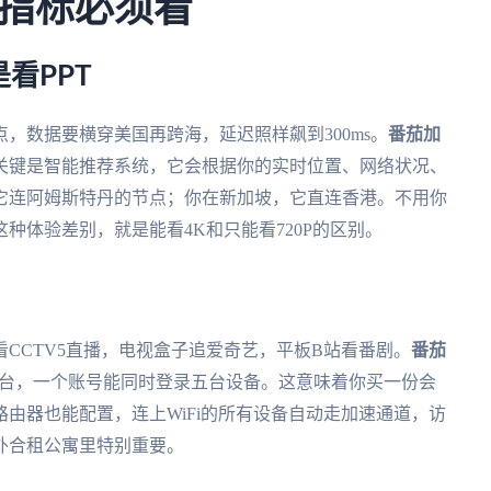
指标必须看
看PPT
，数据要横穿美国再跨海，延迟照样飙到300ms。
番茄加
关键是智能推荐系统，它会根据你的实时位置、网络状况、
它连阿姆斯特丹的节点；你在新加坡，它直连香港。不用你
种体验差别，就是能看4K和只能看720P的区别。
CCTV5直播，电视盒子追爱奇艺，平板B站看番剧。
番茄
、Mac全平台，一个账号能同时登录五台设备。这意味着你买一份会
由器也能配置，连上WiFi的所有设备自动走加速通道，访
外合租公寓里特别重要。