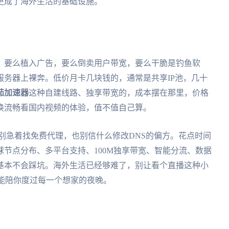
更成了海外生活的基础设施。
？要么植入广告，要么倒卖用户带宽，要么干脆是钓鱼软
务器上裸奔。低价月卡几块钱的，通常是共享IP池，几十
茄加速器
这种自建线路、独享带宽的，成本摆在那里，价格
换流畅看国内视频的体验，值不值自己算。
，别急着找免费代理，也别信什么修改DNS的偏方。花点时间
球节点分布、多平台支持、100M独享带宽、智能分流、数据
，基本不会踩坑。海外生活已经够难了，别让看个直播这种小
照样能陪你度过每一个想家的夜晚。