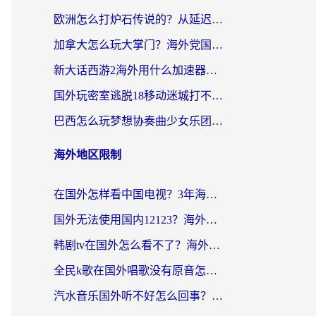
欧洲怎么打炉石传说的？从延迟999到丝滑上分，我找到了靠谱加速器
加拿大怎么玩大掌门？海外党国服游戏加速避坑指南（附实用工具推荐）
新大话西游2海外用什么加速器登录？老玩家亲测有效的国服游戏加速指南
国外玩密室逃脱18移动迷城打不开怎么办？海外玩家亲测有效的解决指南
巴西怎么玩梦想协奏曲少女乐团派对？海外党必看的国服游戏加速全攻略（附波兰天涯明月刀实用技巧）
海外地区限制
在国外怎样看中国电视？3年海外党亲测有效的追剧加速器指南
国外无法使用国内12123？海外华人必看：选对回国加速器，解决迪拜语音+12123访问难题
韩剧tv在国外怎么看不了？海外党追剧自由的终极解决方案来了
全民k歌在国外唱歌没有原音怎么办？别让地域限制毁了你的麦霸时刻
汽水音乐国外听不好怎么回事？海外党亲测有效的回国加速方案来了