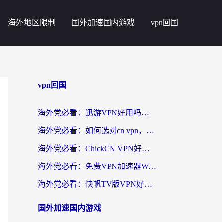
海外地区限制
国外加速国内游戏
vpn回国
vpn回国
海外党必看：迅游VPN好用吗？和番茄加速器VPN对比哪个回国效果更好？
海外党必看：如何选对cn vpn，轻松解锁国内影音游戏？
海外党必看：ChickCN VPN好用吗？和星河VPN对比哪个回国效果更好？附真实体验+避坑指南
海外党必看：免费VPN加速器Windows版怎么选？附真实测评与无缝访问国内资源指南
海外党必看：快帆TV版VPN好用吗？和hi龟龟VPN对比哪个回国效果更好？附免费加速器选择指南
国外加速国内游戏