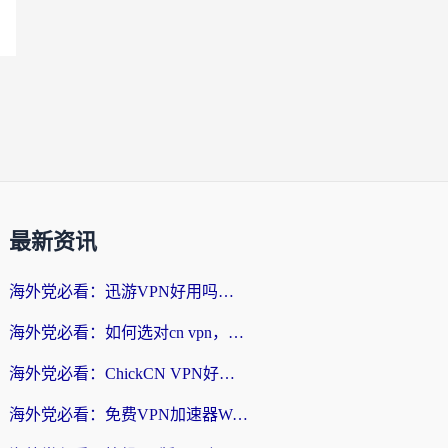
最新资讯
海外党必看：迅游VPN好用吗？和番茄加速器VPN对比哪个回国效果更好？
海外党必看：如何选对cn vpn，轻松解锁国内影音游戏？
海外党必看：ChickCN VPN好用吗？和星河VPN对比哪个回国效果更好？附真实体验+避坑指南
海外党必看：免费VPN加速器Windows版怎么选？附真实测评与无缝访问国内资源指南