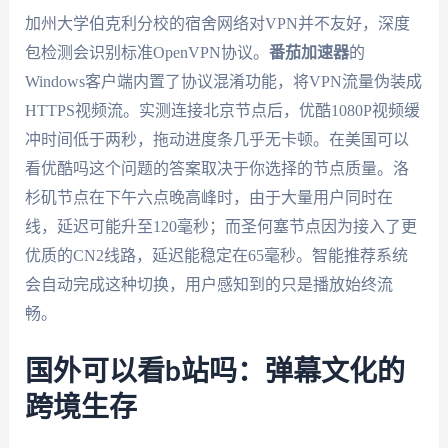
加州大学伯克利分校的宿舍网络对VPN并不友好，深度
包检测会识别标准OpenVPN协议。
番茄加速器
的
Windows客户端内置了协议混淆功能，将VPN流量伪装成
HTTPS视频流。实测连接北京节点后，优酷1080P视频缓
冲时间低于两秒，拖动进度条几乎无卡顿。在美国可以
看优酷吗这个问题的答案取决于你选择的节点质量。洛
杉矶节点在下午六点晚高峰时，由于大量用户同时在
线，延迟可能升至120毫秒；而圣何塞节点因为接入了更
优质的CN2线路，延迟能稳定在65毫秒。智能推荐系统
会自动完成这种切换，用户感知到的只是播放始终流
畅。
国外可以看b站吗：弹幕文化的
跨境生存