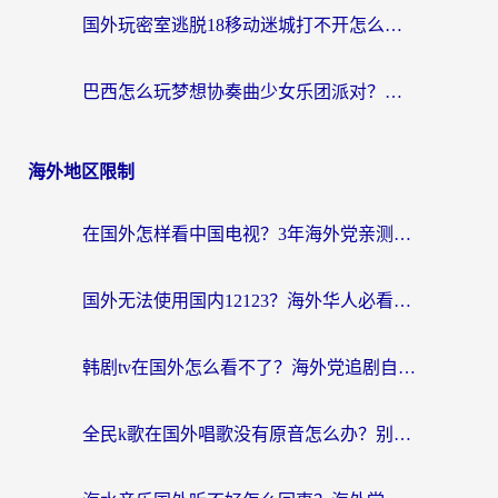
国外玩密室逃脱18移动迷城打不开怎么办？海外玩家亲测有效的解决指南
巴西怎么玩梦想协奏曲少女乐团派对？海外党必看的国服游戏加速全攻略（附波兰天涯明月刀实用技巧）
海外地区限制
在国外怎样看中国电视？3年海外党亲测有效的追剧加速器指南
国外无法使用国内12123？海外华人必看：选对回国加速器，解决迪拜语音+12123访问难题
韩剧tv在国外怎么看不了？海外党追剧自由的终极解决方案来了
全民k歌在国外唱歌没有原音怎么办？别让地域限制毁了你的麦霸时刻