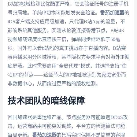
B站的地域检测比优酷更严格，它会验证账号的注册手机
号归属地。单纯IP切换可能触发安全验证。
番茄加速器
的
iOS客户端支持应用级加速，只代理B站App的流量，不
影响系统其他服务。实测从伦敦连接香港节点，B站4K
视频加载速度比直连快三倍，弹幕同步延迟低于50毫
秒。国外可以看b站吗的真正挑战在于直播内容。B站赛
事直播采用分区域授权，某些版权方要求平台对海外IP彻
底屏蔽。此时需要启用"全局代理"模式，并选择支持"住
宅IP"的节点——这些节点的IP地址被识别为家庭宽带而
非数据中心，从而绕过更严格的版权检测。
技术团队的暗线保障
回国加速器是重运维产品。节点服务器可能遭遇DDoS攻
击，运营商路由可能突发调整，平台方的检测算法可能
每周更新。
番茄加速器
的售后实时保障不是简单的客服