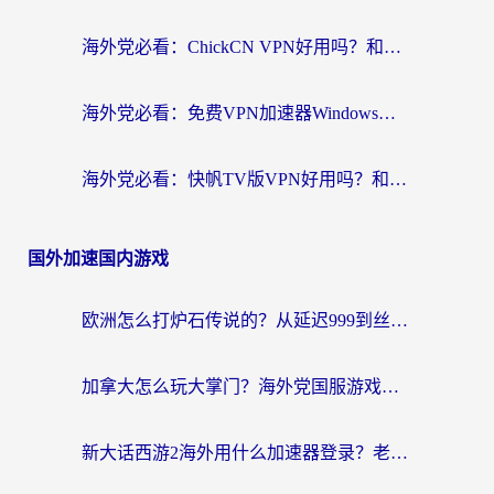
海外党必看：ChickCN VPN好用吗？和星河VPN对比哪个回国效果更好？附真实体验+避坑指南
海外党必看：免费VPN加速器Windows版怎么选？附真实测评与无缝访问国内资源指南
海外党必看：快帆TV版VPN好用吗？和hi龟龟VPN对比哪个回国效果更好？附免费加速器选择指南
国外加速国内游戏
欧洲怎么打炉石传说的？从延迟999到丝滑上分，我找到了靠谱加速器
加拿大怎么玩大掌门？海外党国服游戏加速避坑指南（附实用工具推荐）
新大话西游2海外用什么加速器登录？老玩家亲测有效的国服游戏加速指南