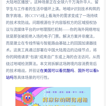
大陆地区播放"。这种场景正在全球六千万海外华人、留
学生与工作者的生活中循环上演。地域IP识别技术构筑的
数字高墙，将CCTV5线上看海外的需求变成了一场持续
的技术攻防战。问题根源在于内容版权方的区域授权协
议与流媒体平台的IP地理围栏机制——你的海外网络地址
就是那张被拒绝入场的电子门票。解决方案并非魔法，
而是建立在专线传输与智能路由基础上的回国加速器技
术。这类工具通过部署在中国大陆周边的边缘节点，将
你的网络请求"包装"成来自广东或上海的合法访问，从而
绕过地域检测算法。本文将拆解这场跨境内容消费背后
的技术暗战，并验证
在美国可以看优酷吗
、
国外可以看b
站吗
等具体场景的可行性。