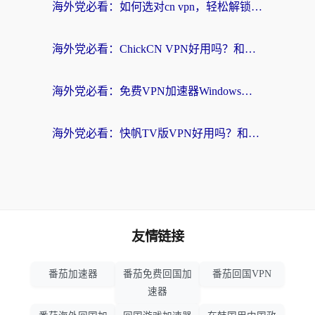
海外党必看：如何选对cn vpn，轻松解锁国内影音游戏？
海外党必看：ChickCN VPN好用吗？和星河VPN对比哪个回国效果更好？附真实体验+避坑指南
海外党必看：免费VPN加速器Windows版怎么选？附真实测评与无缝访问国内资源指南
海外党必看：快帆TV版VPN好用吗？和hi龟龟VPN对比哪个回国效果更好？附免费加速器选择指南
友情链接
番茄加速器
番茄免费回国加
番茄回国VPN
速器