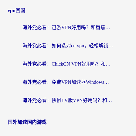
vpn回国
海外党必看：迅游VPN好用吗？和番茄加速器VPN对比哪个回国效果更好？
海外党必看：如何选对cn vpn，轻松解锁国内影音游戏？
海外党必看：ChickCN VPN好用吗？和星河VPN对比哪个回国效果更好？附真实体验+避坑指南
海外党必看：免费VPN加速器Windows版怎么选？附真实测评与无缝访问国内资源指南
海外党必看：快帆TV版VPN好用吗？和hi龟龟VPN对比哪个回国效果更好？附免费加速器选择指南
国外加速国内游戏