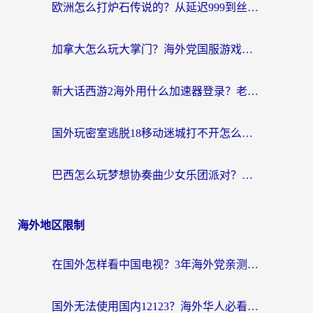
欧洲怎么打炉石传说的？从延迟999到丝滑上分，我找到了靠谱加速器
加拿大怎么玩大掌门？海外党国服游戏加速避坑指南（附实用工具推荐）
新大话西游2海外用什么加速器登录？老玩家亲测有效的国服游戏加速指南
国外玩密室逃脱18移动迷城打不开怎么办？海外玩家亲测有效的解决指南
巴西怎么玩梦想协奏曲少女乐团派对？海外党必看的国服游戏加速全攻略（附波兰天涯明月刀实用技巧）
海外地区限制
在国外怎样看中国电视？3年海外党亲测有效的追剧加速器指南
国外无法使用国内12123？海外华人必看：选对回国加速器，解决迪拜语音+12123访问难题