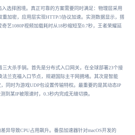
陷入选择困境。真正可靠的方案需要同时满足：物理层采用
uard双重加密，应用层实现HTTP/3协议加速。实测数据显示，搭
，爱奇艺1080P视频加载耗时从18秒缩短至0.7秒，王者荣耀延
着三大杀手锏。首先是分布式入口网关，在全球部署23个接
换法兰克福入口节点，规避国际主干网拥堵。其次是智能
放，同时为游戏UDP包设置传输特权。最重要的是其动态IP
测到某IP被限速时，0.3秒内完成无缝切换。
构差异导致CPU占用飙升。番茄加速器针对macOS开发的