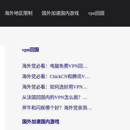
海外地区限制
国外加速国内游戏
vpn回国
vpn回国
海外党必看：电脑免费VPN回国真的靠谱吗？附实测对比与最优方案指南
海外党必看：ChickCN和腾讯VPN好用吗？3招选对回国加速器，告别地区限制
海外党必看：如何选好用VPN实现国内资源无缝访问？从越南到全球都适用
从法国回国内的VPN怎么挑？海外党亲测：稳定、多端、安全才是关键
斧牛和闪疾哪个好？海外党亲测3款回国加速器，教你选到不踩坑的那一款
国外加速国内游戏