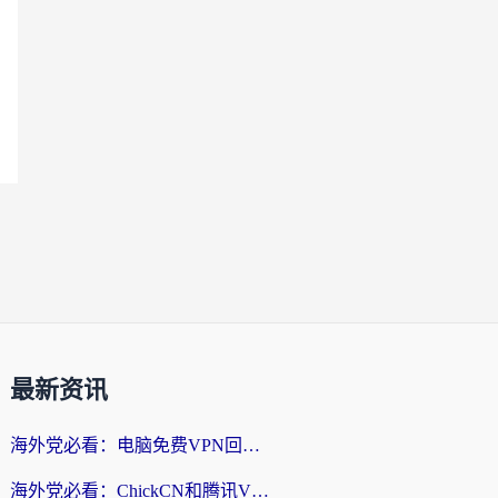
最新资讯
海外党必看：电脑免费VPN回国真的靠谱吗？附实测对比与最优方案指南
海外党必看：ChickCN和腾讯VPN好用吗？3招选对回国加速器，告别地区限制