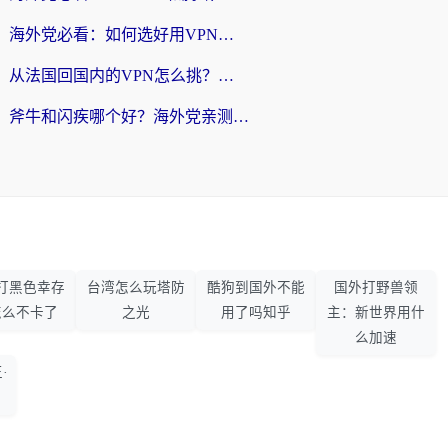
海外党必看：如何选好用VPN实现国内资源无缝访问？从越南到全球都适用
从法国回国内的VPN怎么挑？海外党亲测：稳定、多端、安全才是关键
斧牛和闪疾哪个好？海外党亲测3款回国加速器，教你选到不踩坑的那一款
打黑色幸存
台湾怎么玩塔防
酷狗到国外不能
国外打野兽领
怎么不卡了
之光
用了吗知乎
主：新世界用什
么加速
·