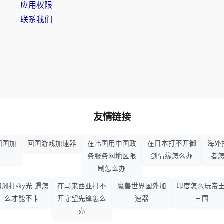
应用权限
联系我们
友情链接
回国加
回国游戏加速器
在韩国用中国政
在日本打不开御
海外
务服务网地区限
剑情缘怎么办
者
制怎么办
澳洲打sky光·遇怎
在马来西亚打不
魔兽世界国外加
印度怎么玩帝王
么才能不卡
开守望先锋怎么
速器
三国
办