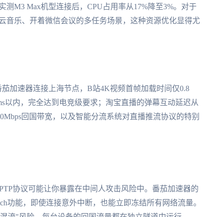
实测M3 Max机型连接后，CPU占用率从17%降至3%。对于
、挂着网易云音乐、开着微信会议的多任务场景，这种资源优化显得尤
过番茄加速器连接上海节点，B站4K视频首帧加载时间仅0.8
ms以内，完全达到电竞级要求；淘宝直播的弹幕互动延迟从
100Mbps回国带宽，以及智能分流系统对直播推流协议的特别
PPTP协议可能让你暴露在中间人攻击风险中。番茄加速器的
ill switch功能，即使连接意外中断，也能立即冻结所有网络流量。
据混流"风险，每台设备的回国流量都在独立隧道中运行。