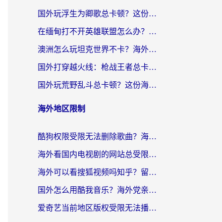
国外玩浮生为卿歌总卡顿？这份加速器选择指南帮你找回丝滑体验
在缅甸打不开英雄联盟怎么办？海外党亲测有效的国服游戏加速指南
澳洲怎么玩坦克世界不卡？海外党国服游戏加速终极指南（附逆战奇妙碰碰车解决方案）
国外打穿越火线：枪战王者总卡顿？这篇加速器推荐下载指南帮你解决延迟难题
国外玩荒野乱斗总卡顿？这份海外党专属的国服游戏加速攻略请收好
海外地区限制
酷狗权限受限无法删除歌曲？海外党听国内音乐的终极解决方案来了
海外看国内电视剧的网站总受限？教你选对回国加速器，轻松追热剧
海外可以看搜狐视频吗知乎？留学生亲测有效的回国加速器选择指南
国外怎么用酷我音乐？海外党亲测有效的回国加速方案，附千千音乐中文歌收听指南
爱奇艺当前地区版权受限无法播放？海外党追剧看电影的终极解决方案来了