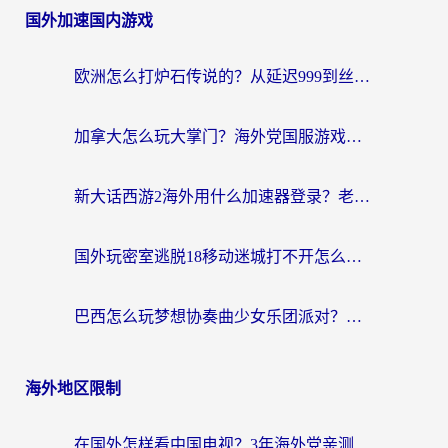
国外加速国内游戏
欧洲怎么打炉石传说的？从延迟999到丝滑上分，我找到了靠谱加速器
加拿大怎么玩大掌门？海外党国服游戏加速避坑指南（附实用工具推荐）
新大话西游2海外用什么加速器登录？老玩家亲测有效的国服游戏加速指南
国外玩密室逃脱18移动迷城打不开怎么办？海外玩家亲测有效的解决指南
巴西怎么玩梦想协奏曲少女乐团派对？海外党必看的国服游戏加速全攻略（附波兰天涯明月刀实用技巧）
海外地区限制
在国外怎样看中国电视？3年海外党亲测有效的追剧加速器指南