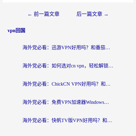
←
前一篇文章
后一篇文章
→
vpn回国
海外党必看：迅游VPN好用吗？和番茄加速器VPN对比哪个回国效果更好？
海外党必看：如何选对cn vpn，轻松解锁国内影音游戏？
海外党必看：ChickCN VPN好用吗？和星河VPN对比哪个回国效果更好？附真实体验+避坑指南
海外党必看：免费VPN加速器Windows版怎么选？附真实测评与无缝访问国内资源指南
海外党必看：快帆TV版VPN好用吗？和hi龟龟VPN对比哪个回国效果更好？附免费加速器选择指南