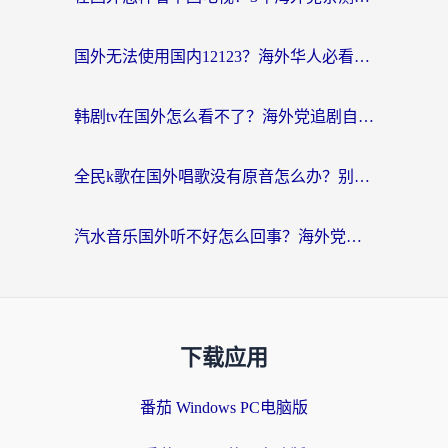
国外无法使用国内12123？海外华人必看：选对回国加速器，解决迪拜语音+12123访问难题
韩剧tv在国外怎么看不了？海外党追剧自由的终极解决方案来了
全民k歌在国外唱歌没有原音怎么办？别让地域限制毁了你的麦霸时刻
汽水音乐国外听不好怎么回事？海外党亲测有效的回国加速方案来了
下载应用
番茄 Windows PC电脑版