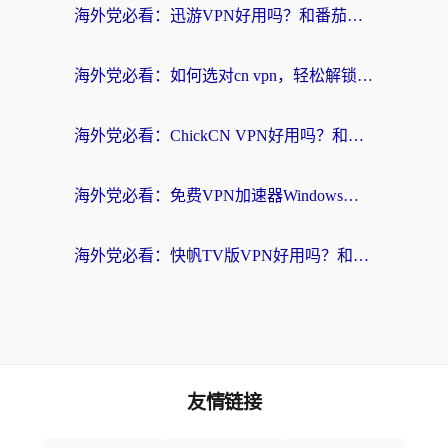
海外党必看：迅游VPN好用吗？和番茄加速器VPN对比哪个回国效果更好？
海外党必看：如何选对cn vpn，轻松解锁国内影音游戏？
海外党必看：ChickCN VPN好用吗？和星河VPN对比哪个回国效果更好？附真实体验+避坑指南
海外党必看：免费VPN加速器Windows版怎么选？附真实测评与无缝访问国内资源指南
海外党必看：快帆TV版VPN好用吗？和hi龟龟VPN对比哪个回国效果更好？附免费加速器选择指南
友情链接