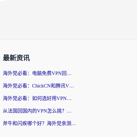
最新资讯
海外党必看：电脑免费VPN回国真的靠谱吗？附实测对比与最优方案指南
海外党必看：ChickCN和腾讯VPN好用吗？3招选对回国加速器，告别地区限制
海外党必看：如何选好用VPN实现国内资源无缝访问？从越南到全球都适用
从法国回国内的VPN怎么挑？海外党亲测：稳定、多端、安全才是关键
斧牛和闪疾哪个好？海外党亲测3款回国加速器，教你选到不踩坑的那一款