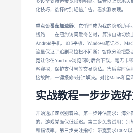
多设备支持但带宽限制明显。综合以上长尾关
化技巧，选择时别轻信广告，看实测表现。
重点谈
番茄加速器
：它悄悄成为我的隐形助手
线路——在纽约访问爱奇艺时，算法自动切换上
Android手机、iOS平板、Windows笔记
流量保证了追剧马拉松不间断；智能分流把影音
宽让你在YouTube浏览同时后台下载，毫无
客窥探，保护支付宝等交易隐私。售后实时保障
接故障，一键报修5分钟解决。对比Malus和
实战教程一步步选好
开始选加速器别着急。第一步评估需求：海外
的，游戏党确保低延迟。第二步免费试用：别轻
和错误率。第三步关注指标：带宽要求100M