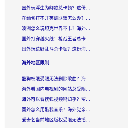
国外玩浮生为卿歌总卡顿？这份加速器选择指南帮你找回丝滑体验
在缅甸打不开英雄联盟怎么办？海外党亲测有效的国服游戏加速指南
澳洲怎么玩坦克世界不卡？海外党国服游戏加速终极指南（附逆战奇妙碰碰车解决方案）
国外打穿越火线：枪战王者总卡顿？这篇加速器推荐下载指南帮你解决延迟难题
国外玩荒野乱斗总卡顿？这份海外党专属的国服游戏加速攻略请收好
海外地区限制
酷狗权限受限无法删除歌曲？海外党听国内音乐的终极解决方案来了
海外看国内电视剧的网站总受限？教你选对回国加速器，轻松追热剧
海外可以看搜狐视频吗知乎？留学生亲测有效的回国加速器选择指南
国外怎么用酷我音乐？海外党亲测有效的回国加速方案，附千千音乐中文歌收听指南
爱奇艺当前地区版权受限无法播放？海外党追剧看电影的终极解决方案来了