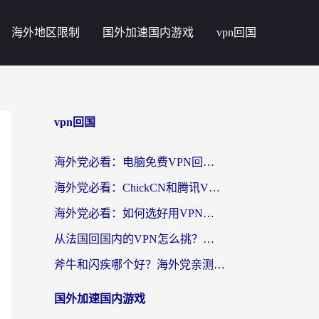
海外地区限制
国外加速国内游戏
vpn回国
vpn回国
海外党必看：电脑免费VPN回国真的靠谱吗？附实测对比与最优方案指南
海外党必看：ChickCN和腾讯VPN好用吗？3招选对回国加速器，告别地区限制
海外党必看：如何选好用VPN实现国内资源无缝访问？从越南到全球都适用
从法国回国内的VPN怎么挑？海外党亲测：稳定、多端、安全才是关键
斧牛和闪疾哪个好？海外党亲测3款回国加速器，教你选到不踩坑的那一款
国外加速国内游戏