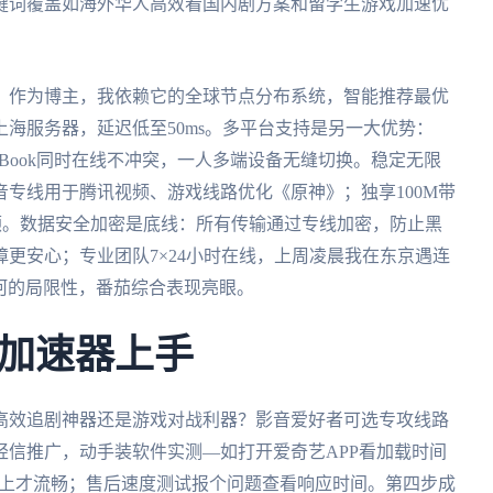
键词覆盖如海外华人高效看国内剧方案和留学生游戏加速优
。作为博主，我依赖它的全球节点分布系统，智能推荐最优
海服务器，延迟低至50ms。多平台支持是另一大优势：
本、MacBook同时在线不冲突，一人多端设备无缝切换。稳定无限
专线用于腾讯视频、游戏线路优化《原神》；独享100M带
卡顿。数据安全加密是底线：所有传输通过专线加密，防止黑
更安心；专业团队7×24小时在线，上周凌晨我在东京遇连
星河的局限性，番茄综合表现亮眼。
加速器上手
高效追剧神器还是游戏对战利器？影音爱好者可选专攻线路
信推广，动手装软件实测—如打开爱奇艺APP看加载时间
以上才流畅；售后速度测试报个问题查看响应时间。第四步成