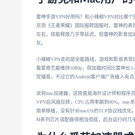
雷神手游VPN好用吗？和小辣椒VPN对比哪
京测《王者荣耀》国际服转国服时，雷神的表现
左右，技能释放几乎零延迟。但雷神的影音加速
灰。
小辣椒VPN走的是全能路线，游戏和影音表现
看爱奇艺能维持1080p，但加载时间比雷神长
党福音。不过它的Android客户端广告植入
说到mac加速器，这简直是海外设计师和程序员的集
VPN后风扇狂转，CPU占用率飙到90%。ma
简单移植，没有针对macOS的TCP协议栈优化
M系列芯片适配做得相当彻底，后台运行时几