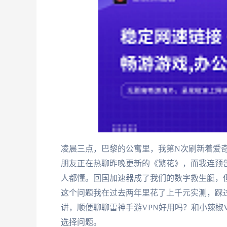
凌晨三点，巴黎的公寓里，我第N次刷新着爱
朋友正在热聊昨晚更新的《繁花》，而我连预
人都懂。回国加速器成了我们的数字救生艇，但M
这个问题我在过去两年里花了上千元实测，踩
讲，顺便聊聊雷神手游VPN好用吗？和小辣椒
选择问题。