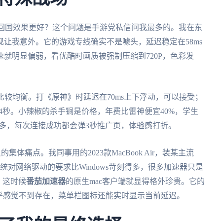
个回国效果更好？这个问题是手游党私信问我最多的。我在东
让我意外。它的游戏专线确实不是噱头，延迟稳定在58ms
就明显偏弱，看优酷时画质被强制压缩到720P，色彩发
比较均衡。打《原神》时延迟在70ms上下浮动，可以接受；
3-4秒。小辣椒的杀手锏是价格，年费比雷神便宜40%，学生
有点多，每次连接成功都会弹3秒推广页，体验感打折。
体痛点。我同事用的2023款MacBook Air，装某主流
c系统对网络驱动的要求比Windows苛刻得多，很多加速器只是
。这时候
番茄加速器
的原生mac客户端就显得格外珍贵。它的
乎感觉不到存在，菜单栏图标还能实时显示当前延迟。