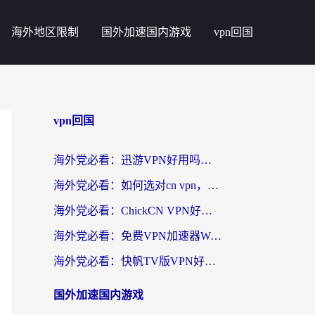
海外地区限制
国外加速国内游戏
vpn回国
vpn回国
海外党必看：迅游VPN好用吗？和番茄加速器VPN对比哪个回国效果更好？
海外党必看：如何选对cn vpn，轻松解锁国内影音游戏？
海外党必看：ChickCN VPN好用吗？和星河VPN对比哪个回国效果更好？附真实体验+避坑指南
海外党必看：免费VPN加速器Windows版怎么选？附真实测评与无缝访问国内资源指南
海外党必看：快帆TV版VPN好用吗？和hi龟龟VPN对比哪个回国效果更好？附免费加速器选择指南
国外加速国内游戏