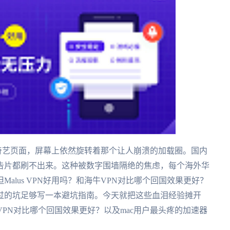
奇艺页面，屏幕上依然旋转着那个让人崩溃的加载圈。国内
告片都刷不出来。这种被数字围墙隔绝的焦虑，每个海外华
alus VPN好用吗？和海牛VPN对比哪个回国效果更好？
过的坑足够写一本避坑指南。今天就把这些血泪经验摊开
VPN对比哪个回国效果更好？以及mac用户最头疼的加速器