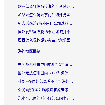
欧洲怎么打炉石传说的？从延迟999到丝滑上分，我找到了靠谱加速器
加拿大怎么玩大掌门？海外党国服游戏加速避坑指南（附实用工具推荐）
新大话西游2海外用什么加速器登录？老玩家亲测有效的国服游戏加速指南
国外玩密室逃脱18移动迷城打不开怎么办？海外玩家亲测有效的解决指南
巴西怎么玩梦想协奏曲少女乐团派对？海外党必看的国服游戏加速全攻略（附波兰天涯明月刀实用技巧）
海外地区限制
在国外怎样看中国电视？3年海外党亲测有效的追剧加速器指南
国外无法使用国内12123？海外华人必看：选对回国加速器，解决迪拜语音+12123访问难题
韩剧tv在国外怎么看不了？海外党追剧自由的终极解决方案来了
全民k歌在国外唱歌没有原音怎么办？别让地域限制毁了你的麦霸时刻
汽水音乐国外听不好怎么回事？海外党亲测有效的回国加速方案来了