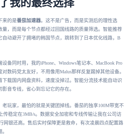
了我的最终选择
下来的是
番茄加速器
。这不是广告，而是实测后的理性选
数量，而是每个节点都经过回国线路的质量筛选。智能推荐
它自动避开了拥堵的韩国节点，跳转到了日本优化线路，B
用，我的iPhone、Windows笔记本、MacBook Pro
对数码党太友好，不用像用Malus那样反复踢掉其他设备。
着下载国内网盘资料，速度没掉过。智能分流技术能自动识
切影音专线，省心到忘记它的存在。
老玩家，最怕的就是关键团掉线。番茄的独享100M带宽不
，上传稳定在3MB/s。数据安全加密和专线传输让我在公司访
银行网银还高。售后实时保障更是救命，有次凌晨四点配置路
题。