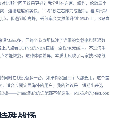
牛VPN对比哪个回国效果更好？我分别在东京、纽约、伦敦三个
面清爽，连接速度确实快，平均3秒左右能完成握手。看腾讯视
圈可点。但遇到晚高峰，丢包率会突然飙升到15%以上，B站直
没Malus多，但每个节点都标注了详细的负载率和延迟数
上八点看CCTV5的NBA直播，全程4K无缓冲。不过海牛
节点才能恢复。这种体验差异，本质上反映了两家技术路线
但支持同时在线设备多一台。如果你家里三个人都要用，这个差
大，适合长期定居海外的用户。我的建议是：短期出差选
短板——对mac系统的适配都不够原生，M1芯片的MacBook
的特殊战场