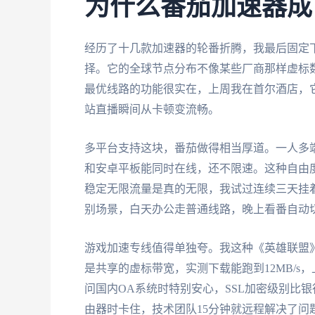
为什么番茄加速器成
经历了十几款加速器的轮番折腾，我最后固定
择。它的全球节点分布不像某些厂商那样虚标
最优线路的功能很实在，上周我在首尔酒店，
站直播瞬间从卡顿变流畅。
多平台支持这块，番茄做得相当厚道。一人多端设备同时
和安卓平板能同时在线，还不限速。这种自由度
稳定无限流量是真的无限，我试过连续三天挂
别场景，白天办公走普通线路，晚上看番自动
游戏加速专线值得单独夸。我这种《英雄联盟》
是共享的虚标带宽，实测下载能跑到12MB/s
问国内OA系统时特别安心，SSL加密级别比
由器时卡住，技术团队15分钟就远程解决了问