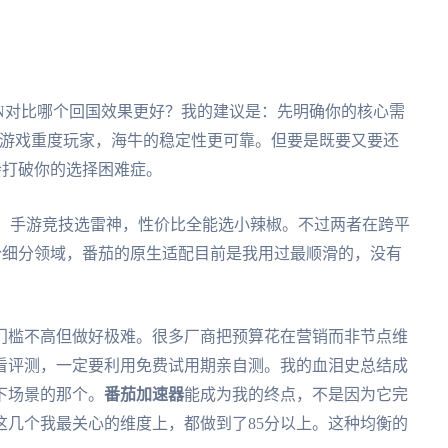
牛VPN对比哪个回国效果更好？我的建议是：先明确你的核心需
筹；游戏重度玩家，海牛的稳定性更可靠。但要是既要又要还
会打破你的选择困难症。
接：手游竞技选雷神，性价比全能选小辣椒。不过两者在跨平
个细分领域，番茄的原生适配目前是我用过最顺滑的，没有
门槛不高但做好极难。很多厂商把预算花在营销而非节点维
看评测，一定要利用免费试用期亲自测。我的血泪史总结成
下场景的那个。
番茄加速器
能成为我的终点，不是因为它完
这几个我最关心的维度上，都做到了85分以上。这种均衡的