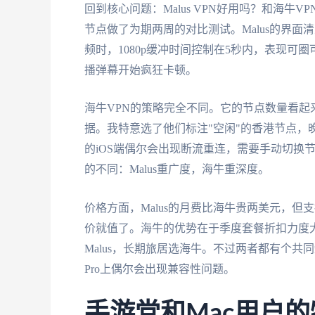
回到核心问题：Malus VPN好用吗？和海
节点做了为期两周的对比测试。Malus的界
频时，1080p缓冲时间控制在5秒内，表现可
播弹幕开始疯狂卡顿。
海牛VPN的策略完全不同。它的节点数量看起来
据。我特意选了他们标注"空闲"的香港节点，晚
的iOS端偶尔会出现断流重连，需要手动切换
的不同：Malus重广度，海牛重深度。
价格方面，Malus的月费比海牛贵两美元，
价就值了。海牛的优势在于季度套餐折扣力度
Malus，长期旅居选海牛。不过两者都有个共同
Pro上偶尔会出现兼容性问题。
手游党和Mac用户