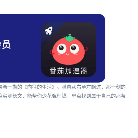
最新一期的《向往的生活》。弹幕从右至左飘过，那一刻的
篇实测长文，能帮你少花冤枉钱，早点找到属于自己的那条