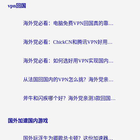
vpn回国
海外党必看：电脑免费VPN回国真的靠谱吗？附实测对比与最优方案指南
海外党必看：ChickCN和腾讯VPN好用吗？3招选对回国加速器，告别地区限制
海外党必看：如何选好用VPN实现国内资源无缝访问？从越南到全球都适用
从法国回国内的VPN怎么挑？海外党亲测：稳定、多端、安全才是关键
斧牛和闪疾哪个好？海外党亲测3款回国加速器，教你选到不踩坑的那一款
国外加速国内游戏
国外玩浮生为卿歌总卡顿？这份加速器选择指南帮你找回丝滑体验