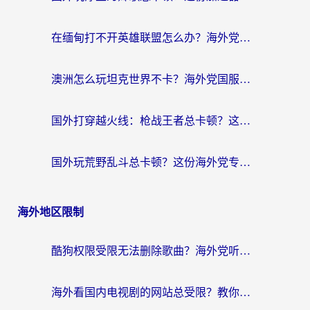
在缅甸打不开英雄联盟怎么办？海外党亲测有效的国服游戏加速指南
澳洲怎么玩坦克世界不卡？海外党国服游戏加速终极指南（附逆战奇妙碰碰车解决方案）
国外打穿越火线：枪战王者总卡顿？这篇加速器推荐下载指南帮你解决延迟难题
国外玩荒野乱斗总卡顿？这份海外党专属的国服游戏加速攻略请收好
海外地区限制
酷狗权限受限无法删除歌曲？海外党听国内音乐的终极解决方案来了
海外看国内电视剧的网站总受限？教你选对回国加速器，轻松追热剧