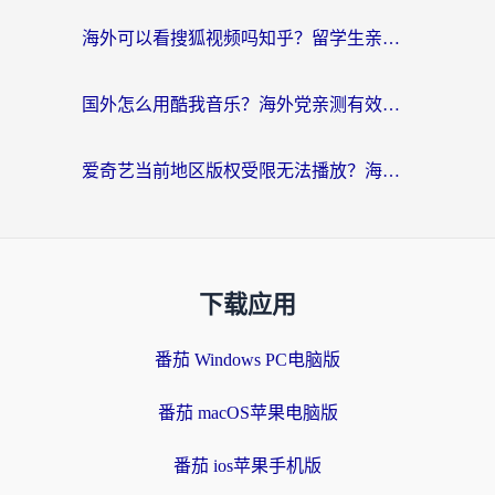
海外可以看搜狐视频吗知乎？留学生亲测有效的回国加速器选择指南
国外怎么用酷我音乐？海外党亲测有效的回国加速方案，附千千音乐中文歌收听指南
爱奇艺当前地区版权受限无法播放？海外党追剧看电影的终极解决方案来了
下载应用
番茄 Windows PC电脑版
番茄 macOS苹果电脑版
番茄 ios苹果手机版