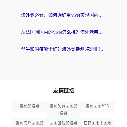
海外党必看：如何选好用VPN实现国内资源无缝访问？从越南到全球都适用
从法国回国内的VPN怎么挑？海外党亲测：稳定、多端、安全才是关键
斧牛和闪疾哪个好？海外党亲测3款回国加速器，教你选到不踩坑的那一款
友情链接
番茄加速器
番茄免费回国加
番茄回国VPN
速器
番茄海外回国加
回国游戏加速器
在韩国用中国政