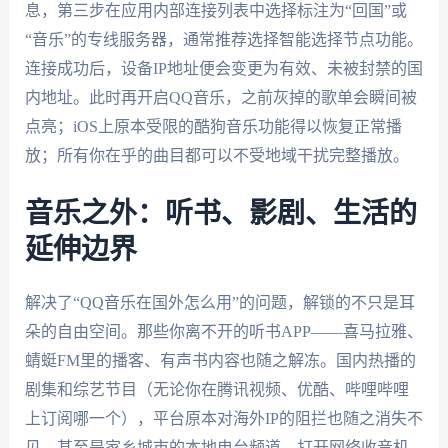
息，第三步在应用内部连接列表中选择标注为“回国”或
“音乐”的专线服务器，通常推荐选择智能选择节点功能。
连接成功后，设备IP地址便会变更为有效、未被封禁的国
内地址。此时再开启QQ音乐，之前灰掉的歌单会瞬间被
点亮；iOS上原本受限的酷狗音乐功能得以恢复正常播
放；所有你在乎的曲目都可以不受地域干扰完整播放。
音乐之外：听书、影剧、生活的
延伸边界
解决了“QQ音乐在国外怎么用”的问题，解锁的不只是耳
朵的自由空间。那些你离不开的听书APP——喜马拉雅、
蜻蜓FM里的播客、有声书内容也随之解冻。国内热播的
剧集和综艺节目（无论你在腾讯视频、优酷、哔哩哔哩
上订阅哪一个），平台原本对海外IP的阻拦也随之消失不
见。甚至是家乡城市的本地电台频道，打开网络收音机