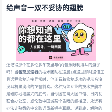
给声音一双不妥协的翅膀
还记得那个在多伦多冬夜里与QQ音乐限制搏斗的游子
吗？当
番茄加速器
的技术团队在凌晨1点通过即时通讯工
具远程修复连接异常时，他正看着修复成功的提示音淹
没耳机里淌出的琵琶前奏。这种持续专业的技术护航才
是破除地域魔咒的底气，当你困在哥大图书馆、日内瓦
联合办公室、或伦敦中国城某个昏暗的阁楼里，永远有
办法让熟悉的中文歌词重新拥抱耳膜。说到底，解除的