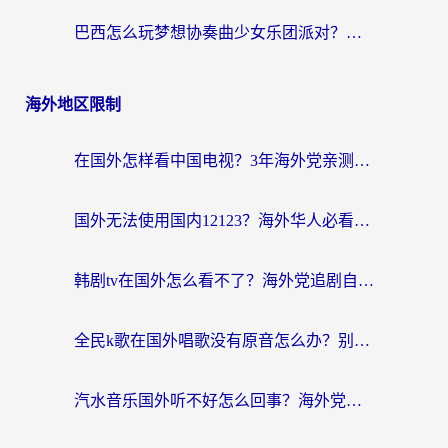
巴西怎么玩梦想协奏曲少女乐团派对？海外党必看的国服游戏加速全攻略（附波兰天涯明月刀实用技巧）
海外地区限制
在国外怎样看中国电视？3年海外党亲测有效的追剧加速器指南
国外无法使用国内12123？海外华人必看：选对回国加速器，解决迪拜语音+12123访问难题
韩剧tv在国外怎么看不了？海外党追剧自由的终极解决方案来了
全民k歌在国外唱歌没有原音怎么办？别让地域限制毁了你的麦霸时刻
汽水音乐国外听不好怎么回事？海外党亲测有效的回国加速方案来了