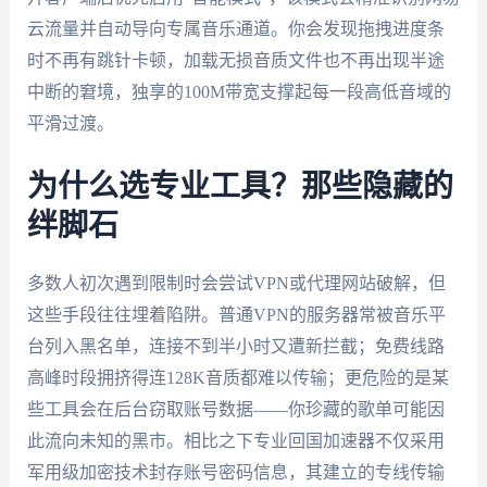
云流量并自动导向专属音乐通道。你会发现拖拽进度条
时不再有跳针卡顿，加载无损音质文件也不再出现半途
中断的窘境，独享的100M带宽支撑起每一段高低音域的
平滑过渡。
为什么选专业工具？那些隐藏的
绊脚石
多数人初次遇到限制时会尝试VPN或代理网站破解，但
这些手段往往埋着陷阱。普通VPN的服务器常被音乐平
台列入黑名单，连接不到半小时又遭新拦截；免费线路
高峰时段拥挤得连128K音质都难以传输；更危险的是某
些工具会在后台窃取账号数据——你珍藏的歌单可能因
此流向未知的黑市。相比之下专业回国加速器不仅采用
军用级加密技术封存账号密码信息，其建立的专线传输