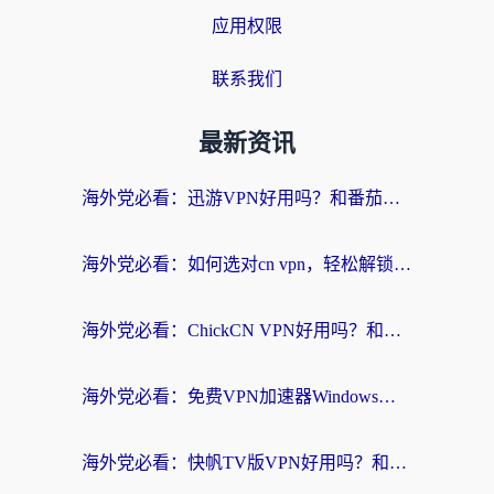
应用权限
联系我们
最新资讯
海外党必看：迅游VPN好用吗？和番茄加速器VPN对比哪个回国效果更好？
海外党必看：如何选对cn vpn，轻松解锁国内影音游戏？
海外党必看：ChickCN VPN好用吗？和星河VPN对比哪个回国效果更好？附真实体验+避坑指南
海外党必看：免费VPN加速器Windows版怎么选？附真实测评与无缝访问国内资源指南
海外党必看：快帆TV版VPN好用吗？和hi龟龟VPN对比哪个回国效果更好？附免费加速器选择指南