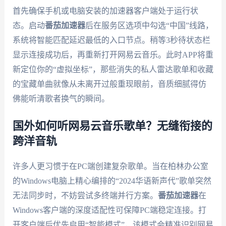
首先确保手机或电脑安装的加速器客户端处于运行状
态。启动
番茄加速器
后在服务区选项中勾选“中国”线路，
系统将智能匹配延迟最低的入口节点。稍等3秒待状态栏
显示连接成功后，再重新打开网易云音乐。此时APP将重
新定位你的“虚拟坐标”，那些消失的私人雷达歌单和收藏
的宝藏单曲就像从未离开过般重现眼前，音质细腻得仿
佛能听清歌者换气的瞬间。
国外如何听网易云音乐歌单？无缝衔接的
跨洋音轨
许多人更习惯于在PC端创建复杂歌单。当在柏林办公室
的Windows电脑上精心编排的“2024华语新声代”歌单突然
无法同步时，不妨尝试多终端并行方案。
番茄加速器
在
Windows客户端的深度适配性可保障PC端稳定连接。打
开客户端后优先启用“智能模式”，该模式会精准识别网易