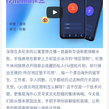
深夜在多伦多的公寓里想点播一首最新华语新歌排解乡
愁，手指悬停在歌单上方却显示冰冷的“地区限制”；伦敦
午休间隙想点开网易云收藏的私人FM放松片刻，却只弹
出无情的“所在地区暂不可用”… 每一个漂泊海外的留学
生、工作者、华人同胞，几乎都经历过这种咫尺天涯的
无奈。QQ音乐地区限制怎么解除？这不仅是一个技术问
题，更像是海外心灵寻求文化慰藉的集体呐喊。今天我
们就从根本原因出发，手把手带你拆解版权高墙，让熟
悉的歌声再度穿越山海抵达耳畔。