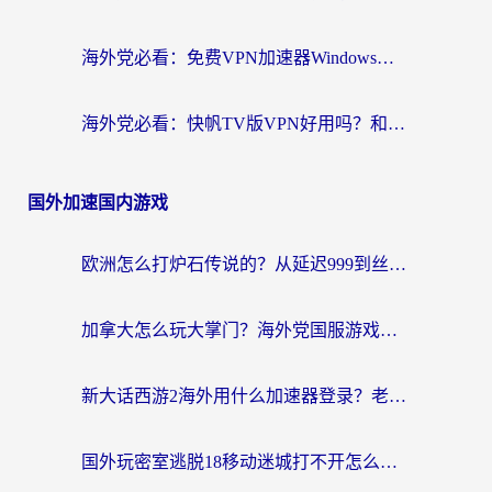
海外党必看：免费VPN加速器Windows版怎么选？附真实测评与无缝访问国内资源指南
海外党必看：快帆TV版VPN好用吗？和hi龟龟VPN对比哪个回国效果更好？附免费加速器选择指南
国外加速国内游戏
欧洲怎么打炉石传说的？从延迟999到丝滑上分，我找到了靠谱加速器
加拿大怎么玩大掌门？海外党国服游戏加速避坑指南（附实用工具推荐）
新大话西游2海外用什么加速器登录？老玩家亲测有效的国服游戏加速指南
国外玩密室逃脱18移动迷城打不开怎么办？海外玩家亲测有效的解决指南