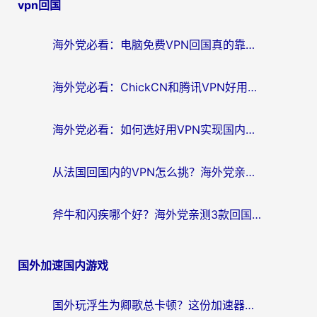
vpn回国
导
航
海外党必看：电脑免费VPN回国真的靠谱吗？附实测对比与最优方案指南
海外党必看：ChickCN和腾讯VPN好用吗？3招选对回国加速器，告别地区限制
海外党必看：如何选好用VPN实现国内资源无缝访问？从越南到全球都适用
从法国回国内的VPN怎么挑？海外党亲测：稳定、多端、安全才是关键
斧牛和闪疾哪个好？海外党亲测3款回国加速器，教你选到不踩坑的那一款
国外加速国内游戏
国外玩浮生为卿歌总卡顿？这份加速器选择指南帮你找回丝滑体验