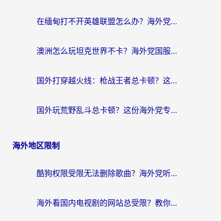
在缅甸打不开英雄联盟怎么办？海外党亲测有效的国服游戏加速指南
澳洲怎么玩坦克世界不卡？海外党国服游戏加速终极指南（附逆战奇妙碰碰车解决方案）
国外打穿越火线：枪战王者总卡顿？这篇加速器推荐下载指南帮你解决延迟难题
国外玩荒野乱斗总卡顿？这份海外党专属的国服游戏加速攻略请收好
海外地区限制
酷狗权限受限无法删除歌曲？海外党听国内音乐的终极解决方案来了
海外看国内电视剧的网站总受限？教你选对回国加速器，轻松追热剧