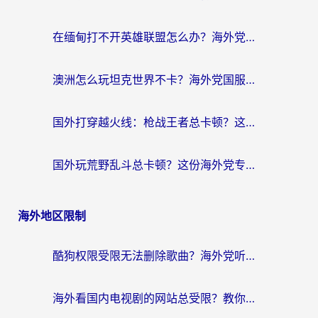
在缅甸打不开英雄联盟怎么办？海外党亲测有效的国服游戏加速指南
澳洲怎么玩坦克世界不卡？海外党国服游戏加速终极指南（附逆战奇妙碰碰车解决方案）
国外打穿越火线：枪战王者总卡顿？这篇加速器推荐下载指南帮你解决延迟难题
国外玩荒野乱斗总卡顿？这份海外党专属的国服游戏加速攻略请收好
海外地区限制
酷狗权限受限无法删除歌曲？海外党听国内音乐的终极解决方案来了
海外看国内电视剧的网站总受限？教你选对回国加速器，轻松追热剧