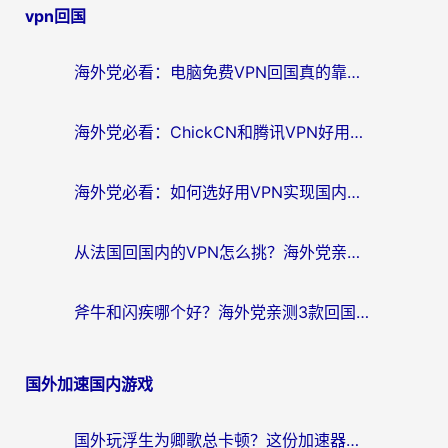
vpn回国
导
航
海外党必看：电脑免费VPN回国真的靠谱吗？附实测对比与最优方案指南
海外党必看：ChickCN和腾讯VPN好用吗？3招选对回国加速器，告别地区限制
海外党必看：如何选好用VPN实现国内资源无缝访问？从越南到全球都适用
从法国回国内的VPN怎么挑？海外党亲测：稳定、多端、安全才是关键
斧牛和闪疾哪个好？海外党亲测3款回国加速器，教你选到不踩坑的那一款
国外加速国内游戏
国外玩浮生为卿歌总卡顿？这份加速器选择指南帮你找回丝滑体验