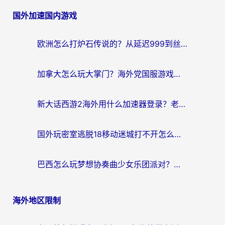
国外加速国内游戏
欧洲怎么打炉石传说的？从延迟999到丝滑上分，我找到了靠谱加速器
加拿大怎么玩大掌门？海外党国服游戏加速避坑指南（附实用工具推荐）
新大话西游2海外用什么加速器登录？老玩家亲测有效的国服游戏加速指南
国外玩密室逃脱18移动迷城打不开怎么办？海外玩家亲测有效的解决指南
巴西怎么玩梦想协奏曲少女乐团派对？海外党必看的国服游戏加速全攻略（附波兰天涯明月刀实用技巧）
海外地区限制