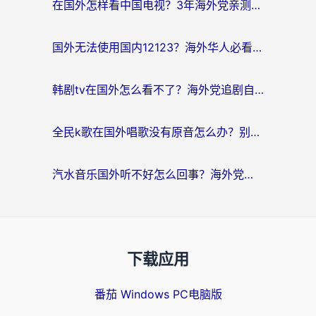
在国外怎样看中国电视？3年海外党亲测有效的追剧加速器指南
国外无法使用国内12123？海外华人必看：选对回国加速器，解决迪拜语音+12123访问难题
韩剧tv在国外怎么看不了？海外党追剧自由的终极解决方案来了
全民k歌在国外唱歌没有原音怎么办？别让地域限制毁了你的麦霸时刻
汽水音乐国外听不好怎么回事？海外党亲测有效的回国加速方案来了
下载应用
番茄 Windows PC电脑版