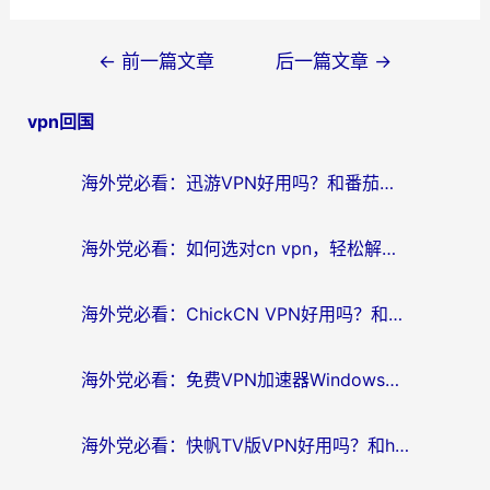
文
←
前一篇文章
后一篇文章
→
章
vpn回国
导
航
海外党必看：迅游VPN好用吗？和番茄加速器VPN对比哪个回国效果更好？
海外党必看：如何选对cn vpn，轻松解锁国内影音游戏？
海外党必看：ChickCN VPN好用吗？和星河VPN对比哪个回国效果更好？附真实体验+避坑指南
海外党必看：免费VPN加速器Windows版怎么选？附真实测评与无缝访问国内资源指南
海外党必看：快帆TV版VPN好用吗？和hi龟龟VPN对比哪个回国效果更好？附免费加速器选择指南