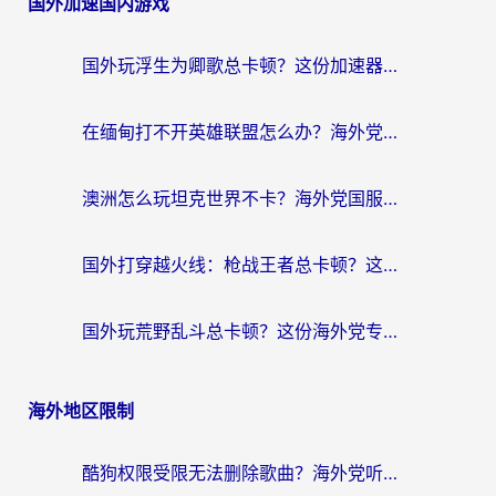
国外加速国内游戏
国外玩浮生为卿歌总卡顿？这份加速器选择指南帮你找回丝滑体验
在缅甸打不开英雄联盟怎么办？海外党亲测有效的国服游戏加速指南
澳洲怎么玩坦克世界不卡？海外党国服游戏加速终极指南（附逆战奇妙碰碰车解决方案）
国外打穿越火线：枪战王者总卡顿？这篇加速器推荐下载指南帮你解决延迟难题
国外玩荒野乱斗总卡顿？这份海外党专属的国服游戏加速攻略请收好
海外地区限制
酷狗权限受限无法删除歌曲？海外党听国内音乐的终极解决方案来了