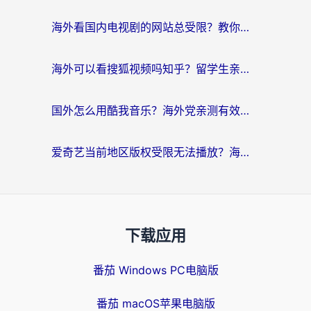
海外看国内电视剧的网站总受限？教你选对回国加速器，轻松追热剧
海外可以看搜狐视频吗知乎？留学生亲测有效的回国加速器选择指南
国外怎么用酷我音乐？海外党亲测有效的回国加速方案，附千千音乐中文歌收听指南
爱奇艺当前地区版权受限无法播放？海外党追剧看电影的终极解决方案来了
下载应用
番茄 Windows PC电脑版
番茄 macOS苹果电脑版