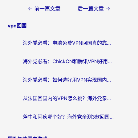
文
←
前一篇文章
后一篇文章
→
章
vpn回国
导
航
海外党必看：电脑免费VPN回国真的靠谱吗？附实测对比与最优方案指南
海外党必看：ChickCN和腾讯VPN好用吗？3招选对回国加速器，告别地区限制
海外党必看：如何选好用VPN实现国内资源无缝访问？从越南到全球都适用
从法国回国内的VPN怎么挑？海外党亲测：稳定、多端、安全才是关键
斧牛和闪疾哪个好？海外党亲测3款回国加速器，教你选到不踩坑的那一款