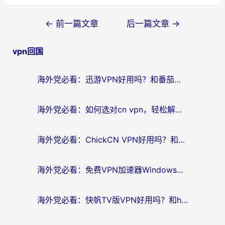
文
←
前一篇文章
后一篇文章
→
章
vpn回国
导
航
海外党必看：迅游VPN好用吗？和番茄加速器VPN对比哪个回国效果更好？
海外党必看：如何选对cn vpn，轻松解锁国内影音游戏？
海外党必看：ChickCN VPN好用吗？和星河VPN对比哪个回国效果更好？附真实体验+避坑指南
海外党必看：免费VPN加速器Windows版怎么选？附真实测评与无缝访问国内资源指南
海外党必看：快帆TV版VPN好用吗？和hi龟龟VPN对比哪个回国效果更好？附免费加速器选择指南