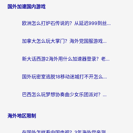
国外加速国内游戏
欧洲怎么打炉石传说的？从延迟999到丝滑上分，我找到了靠谱加速器
加拿大怎么玩大掌门？海外党国服游戏加速避坑指南（附实用工具推荐）
新大话西游2海外用什么加速器登录？老玩家亲测有效的国服游戏加速指南
国外玩密室逃脱18移动迷城打不开怎么办？海外玩家亲测有效的解决指南
巴西怎么玩梦想协奏曲少女乐团派对？海外党必看的国服游戏加速全攻略（附波兰天涯明月刀实用技巧）
海外地区限制
在国外怎样看中国电视？3年海外党亲测有效的追剧加速器指南