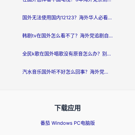
国外无法使用国内12123？海外华人必看：选对回国加速器，解决迪拜语音+12123访问难题
韩剧tv在国外怎么看不了？海外党追剧自由的终极解决方案来了
全民k歌在国外唱歌没有原音怎么办？别让地域限制毁了你的麦霸时刻
汽水音乐国外听不好怎么回事？海外党亲测有效的回国加速方案来了
下载应用
番茄 Windows PC电脑版