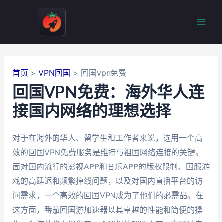
跳
至
Mai
内
容
Men
首页
VPN回国
回国vpn免费
回国VPN免费：海外华人连
接国内网络的理想选择
对于在海外的华人、留学生和工作者来说，选用一个高
效的回国VPN免费服务是维持与祖国网络连接的关键。
面对国内流行的影视APP和音乐APP的版权限制、国服游
戏的高延迟和频繁掉线问题，以及对国内直播平台的访
问需求，一个高效的回国VPN成为了他们的必需品。在
这方面，番茄回国游加速器以其卓越的性能和简便的操