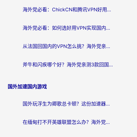
海外党必看：ChickCN和腾讯VPN好用吗？3招选对回国加速器，告别地区限制
海外党必看：如何选好用VPN实现国内资源无缝访问？从越南到全球都适用
从法国回国内的VPN怎么挑？海外党亲测：稳定、多端、安全才是关键
斧牛和闪疾哪个好？海外党亲测3款回国加速器，教你选到不踩坑的那一款
国外加速国内游戏
国外玩浮生为卿歌总卡顿？这份加速器选择指南帮你找回丝滑体验
在缅甸打不开英雄联盟怎么办？海外党亲测有效的国服游戏加速指南