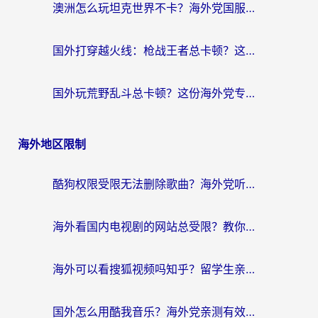
澳洲怎么玩坦克世界不卡？海外党国服游戏加速终极指南（附逆战奇妙碰碰车解决方案）
国外打穿越火线：枪战王者总卡顿？这篇加速器推荐下载指南帮你解决延迟难题
国外玩荒野乱斗总卡顿？这份海外党专属的国服游戏加速攻略请收好
海外地区限制
酷狗权限受限无法删除歌曲？海外党听国内音乐的终极解决方案来了
海外看国内电视剧的网站总受限？教你选对回国加速器，轻松追热剧
海外可以看搜狐视频吗知乎？留学生亲测有效的回国加速器选择指南
国外怎么用酷我音乐？海外党亲测有效的回国加速方案，附千千音乐中文歌收听指南