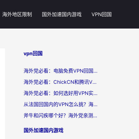
海外地区限制
国外加速国内游戏
VPN回国
vpn回国
海外党必看：电脑免费VPN回国真的靠谱吗？附实测对比与最优方案指南
海外党必看：ChickCN和腾讯VPN好用吗？3招选对回国加速器，告别地区限制
海外党必看：如何选好用VPN实现国内资源无缝访问？从越南到全球都适用
从法国回国内的VPN怎么挑？海外党亲测：稳定、多端、安全才是关键
斧牛和闪疾哪个好？海外党亲测3款回国加速器，教你选到不踩坑的那一款
国外加速国内游戏