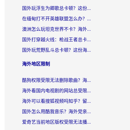
国外玩浮生为卿歌总卡顿？这份加速器选择指南帮你找回丝滑体验
在缅甸打不开英雄联盟怎么办？海外党亲测有效的国服游戏加速指南
澳洲怎么玩坦克世界不卡？海外党国服游戏加速终极指南（附逆战奇妙碰碰车解决方案）
国外打穿越火线：枪战王者总卡顿？这篇加速器推荐下载指南帮你解决延迟难题
国外玩荒野乱斗总卡顿？这份海外党专属的国服游戏加速攻略请收好
海外地区限制
酷狗权限受限无法删除歌曲？海外党听国内音乐的终极解决方案来了
海外看国内电视剧的网站总受限？教你选对回国加速器，轻松追热剧
海外可以看搜狐视频吗知乎？留学生亲测有效的回国加速器选择指南
国外怎么用酷我音乐？海外党亲测有效的回国加速方案，附千千音乐中文歌收听指南
爱奇艺当前地区版权受限无法播放？海外党追剧看电影的终极解决方案来了