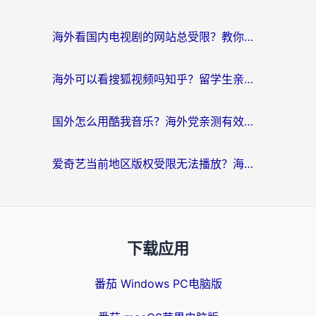
海外看国内电视剧的网站总受限？教你选对回国加速器，轻松追热剧
海外可以看搜狐视频吗知乎？留学生亲测有效的回国加速器选择指南
国外怎么用酷我音乐？海外党亲测有效的回国加速方案，附千千音乐中文歌收听指南
爱奇艺当前地区版权受限无法播放？海外党追剧看电影的终极解决方案来了
下载应用
番茄 Windows PC电脑版