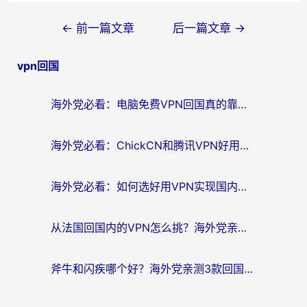
文
←
前一篇文章
后一篇文章
→
章
vpn回国
导
航
海外党必看：电脑免费VPN回国真的靠谱吗？附实测对比与最优方案指南
海外党必看：ChickCN和腾讯VPN好用吗？3招选对回国加速器，告别地区限制
海外党必看：如何选好用VPN实现国内资源无缝访问？从越南到全球都适用
从法国回国内的VPN怎么挑？海外党亲测：稳定、多端、安全才是关键
斧牛和闪疾哪个好？海外党亲测3款回国加速器，教你选到不踩坑的那一款