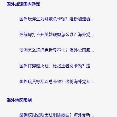
国外加速国内游戏
国外玩浮生为卿歌总卡顿？这份加速器选择指南帮你找回丝滑体验
在缅甸打不开英雄联盟怎么办？海外党亲测有效的国服游戏加速指南
澳洲怎么玩坦克世界不卡？海外党国服游戏加速终极指南（附逆战奇妙碰碰车解决方案）
国外打穿越火线：枪战王者总卡顿？这篇加速器推荐下载指南帮你解决延迟难题
国外玩荒野乱斗总卡顿？这份海外党专属的国服游戏加速攻略请收好
海外地区限制
酷狗权限受限无法删除歌曲？海外党听国内音乐的终极解决方案来了