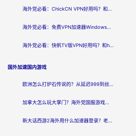
海外党必看：ChickCN VPN好用吗？和星河VPN对比哪个回国效果更好？附真实体验+避坑指南
海外党必看：免费VPN加速器Windows版怎么选？附真实测评与无缝访问国内资源指南
海外党必看：快帆TV版VPN好用吗？和hi龟龟VPN对比哪个回国效果更好？附免费加速器选择指南
国外加速国内游戏
欧洲怎么打炉石传说的？从延迟999到丝滑上分，我找到了靠谱加速器
加拿大怎么玩大掌门？海外党国服游戏加速避坑指南（附实用工具推荐）
新大话西游2海外用什么加速器登录？老玩家亲测有效的国服游戏加速指南