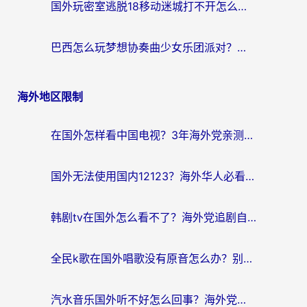
国外玩密室逃脱18移动迷城打不开怎么办？海外玩家亲测有效的解决指南
巴西怎么玩梦想协奏曲少女乐团派对？海外党必看的国服游戏加速全攻略（附波兰天涯明月刀实用技巧）
海外地区限制
在国外怎样看中国电视？3年海外党亲测有效的追剧加速器指南
国外无法使用国内12123？海外华人必看：选对回国加速器，解决迪拜语音+12123访问难题
韩剧tv在国外怎么看不了？海外党追剧自由的终极解决方案来了
全民k歌在国外唱歌没有原音怎么办？别让地域限制毁了你的麦霸时刻
汽水音乐国外听不好怎么回事？海外党亲测有效的回国加速方案来了