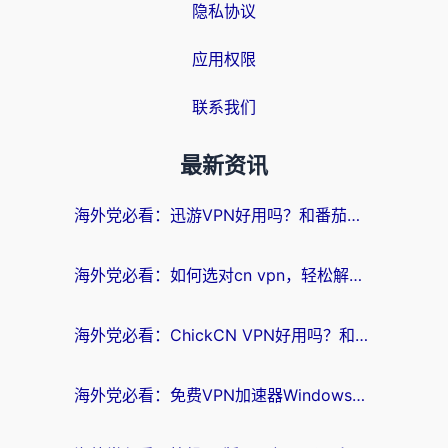
隐私协议
应用权限
联系我们
最新资讯
海外党必看：迅游VPN好用吗？和番茄加速器VPN对比哪个回国效果更好？
海外党必看：如何选对cn vpn，轻松解锁国内影音游戏？
海外党必看：ChickCN VPN好用吗？和星河VPN对比哪个回国效果更好？附真实体验+避坑指南
海外党必看：免费VPN加速器Windows版怎么选？附真实测评与无缝访问国内资源指南