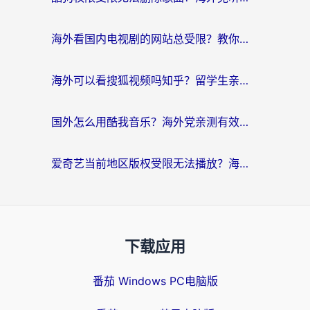
海外看国内电视剧的网站总受限？教你选对回国加速器，轻松追热剧
海外可以看搜狐视频吗知乎？留学生亲测有效的回国加速器选择指南
国外怎么用酷我音乐？海外党亲测有效的回国加速方案，附千千音乐中文歌收听指南
爱奇艺当前地区版权受限无法播放？海外党追剧看电影的终极解决方案来了
下载应用
番茄 Windows PC电脑版