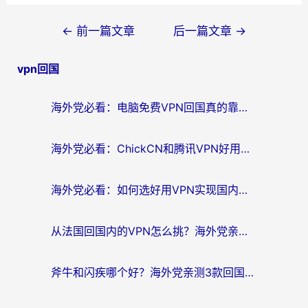
文
←
前一篇文章
后一篇文章
→
章
vpn回国
导
航
海外党必看：电脑免费VPN回国真的靠谱吗？附实测对比与最优方案指南
海外党必看：ChickCN和腾讯VPN好用吗？3招选对回国加速器，告别地区限制
海外党必看：如何选好用VPN实现国内资源无缝访问？从越南到全球都适用
从法国回国内的VPN怎么挑？海外党亲测：稳定、多端、安全才是关键
斧牛和闪疾哪个好？海外党亲测3款回国加速器，教你选到不踩坑的那一款