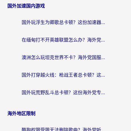
国外加速国内游戏
国外玩浮生为卿歌总卡顿？这份加速器选择指南帮你找回丝滑体验
在缅甸打不开英雄联盟怎么办？海外党亲测有效的国服游戏加速指南
澳洲怎么玩坦克世界不卡？海外党国服游戏加速终极指南（附逆战奇妙碰碰车解决方案）
国外打穿越火线：枪战王者总卡顿？这篇加速器推荐下载指南帮你解决延迟难题
国外玩荒野乱斗总卡顿？这份海外党专属的国服游戏加速攻略请收好
海外地区限制
酷狗权限受限无法删除歌曲？海外党听国内音乐的终极解决方案来了