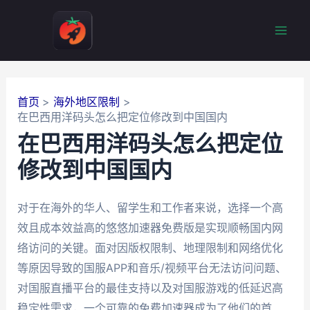
跳
至
Mai
内
容
Men
首页
海外地区限制
在巴西用洋码头怎么把定位修改到中国国内
在巴西用洋码头怎么把定位
修改到中国国内
对于在海外的华人、留学生和工作者来说，选择一个高
效且成本效益高的悠悠加速器免费版是实现顺畅国内网
络访问的关键。面对因版权限制、地理限制和网络优化
等原因导致的国服APP和音乐/视频平台无法访问问题、
对国服直播平台的最佳支持以及对国服游戏的低延迟高
稳定性需求，一个可靠的免费加速器成为了他们的首