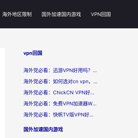
海外地区限制
国外加速国内游戏
VPN回国
vpn回国
海外党必看：迅游VPN好用吗？和番茄加速器VPN对比哪个回国效果更好？
海外党必看：如何选对cn vpn，轻松解锁国内影音游戏？
海外党必看：ChickCN VPN好用吗？和星河VPN对比哪个回国效果更好？附真实体验+避坑指南
海外党必看：免费VPN加速器Windows版怎么选？附真实测评与无缝访问国内资源指南
海外党必看：快帆TV版VPN好用吗？和hi龟龟VPN对比哪个回国效果更好？附免费加速器选择指南
国外加速国内游戏