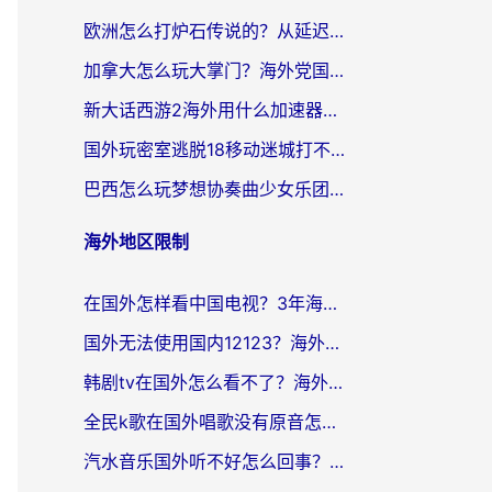
欧洲怎么打炉石传说的？从延迟999到丝滑上分，我找到了靠谱加速器
加拿大怎么玩大掌门？海外党国服游戏加速避坑指南（附实用工具推荐）
新大话西游2海外用什么加速器登录？老玩家亲测有效的国服游戏加速指南
国外玩密室逃脱18移动迷城打不开怎么办？海外玩家亲测有效的解决指南
巴西怎么玩梦想协奏曲少女乐团派对？海外党必看的国服游戏加速全攻略（附波兰天涯明月刀实用技巧）
海外地区限制
在国外怎样看中国电视？3年海外党亲测有效的追剧加速器指南
国外无法使用国内12123？海外华人必看：选对回国加速器，解决迪拜语音+12123访问难题
韩剧tv在国外怎么看不了？海外党追剧自由的终极解决方案来了
全民k歌在国外唱歌没有原音怎么办？别让地域限制毁了你的麦霸时刻
汽水音乐国外听不好怎么回事？海外党亲测有效的回国加速方案来了