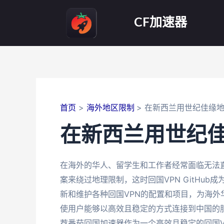
跳
至
CF加速器
内
容
首页
海外地区限制
在新西兰用世纪佳缘
在新西兰用世纪
在海外的华人、留学生和工作者经常面临无法
案来绕过地理限制，这时回国VPN GitHub
新和维护各种回国VPN的配置和项目，为海外
使用户能够以高效且稳定的方式连接到中国的
荐番茄回国加速器作为一个高效且稳定的回国VP